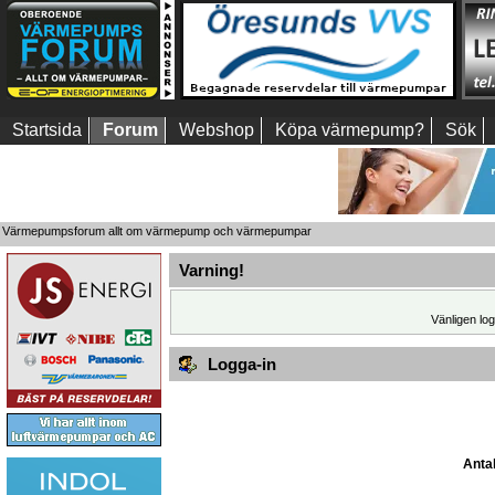
Startsida
Forum
Webshop
Köpa värmepump?
Sök
Värmepumpsforum allt om värmepump och värmepumpar
Varning!
Vänligen log
Logga-in
Antal