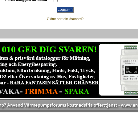
Glömt bort ditt lösenord?