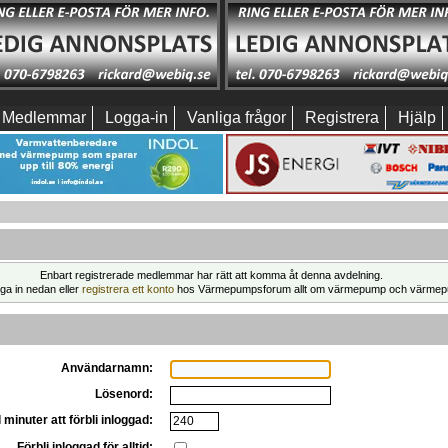
Medlemmar
Logga-in
Vanliga frågor
Registrera
Hjälp
Enbart registrerade medlemmar har rätt att komma åt denna avdelning.
ga in nedan eller
registrera ett konto
hos Värmepumpsforum allt om värmepump och värmep
Användarnamn:
Lösenord:
 minuter att förbli inloggad:
Förbli inloggad för alltid: