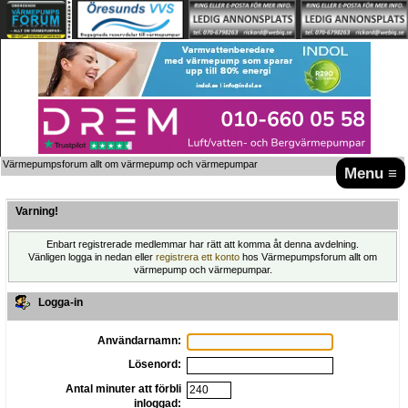
Värmepumpsforum allt om värmepump och värmepumpar
Menu ≡
Varning!
Enbart registrerade medlemmar har rätt att komma åt denna avdelning.
Vänligen logga in nedan eller
registrera ett konto
hos Värmepumpsforum allt om
värmepump och värmepumpar.
Logga-in
Användarnamn:
Lösenord:
Antal minuter att förbli
inloggad: