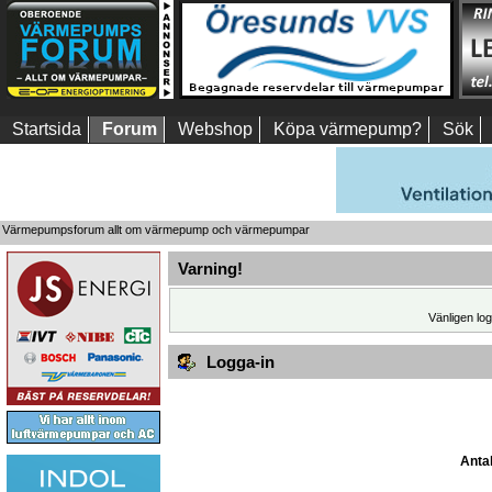
Startsida
Forum
Webshop
Köpa värmepump?
Sök
Värmepumpsforum allt om värmepump och värmepumpar
Varning!
Vänligen log
Logga-in
Antal