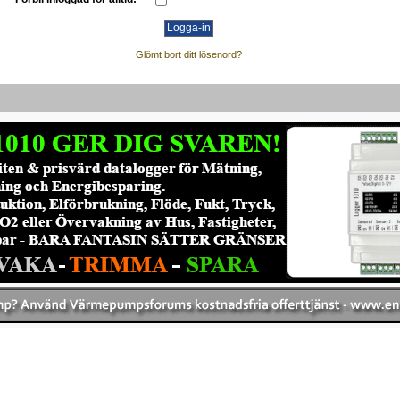
Glömt bort ditt lösenord?