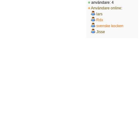
användare: 4
Användare online
:
lars
Rdx
svenske kocken
Jisse