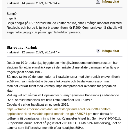
Infoga citat
«
skrivet:
14 januari 2023, 16:37:24 »
Bump?
Ingen?
Börja snegla på R22 scrollar nu, de kostar rätt lite, finns i många modeller inkl med
Rotalock, och borde ju funka bra egentligen för R290. Om man byter till rätt olja vill
säga, vilket jag gjorde på min gamla kolvkompressor.
Skrivet av: karlmb
Infoga citat
«
skrivet:
12 januari 2023, 20:19:47 »
Det är nu 10 år sedan jag byggde om min sjövärmepump och kompressorn har
slutligen fått ett inre jordläckage så den måste till metallåtervinningen efter lång o
trogen tjänst sedan 1985.
Så, med tanke på de toppmoderna installationerna med elektronisk expventil och
ec59 vvx, så måste det ju bli den effektivaste och bästa kompressorn nu.
Men det verkar tunnt med värmepumps kompressorer avsedda för propan än
idag.
Vad jag vet om så har iaf Copeland och Sanyo (numera Panasonic) sedan länge
R290 scrollar men finns det flera i effektområdet 3 till 15 kW?
Copeland verkar ha släppt en ny serie 2018,
https://climate.emerson.com/documents/copeland-scroll-for-r290-comfort-
applications-fixed-variable-speed-models-en-gb-4839784.pdf
men dessa är
tydligen rätt ovanliga och finns inte hos Kylma eller Ahsell iaf. Som typ YHV0461U.
I Copelands online-select så jag istället ZH11KCU-TFMN-524 som förslag, det är
samma som i bif broshyr men för efast hastighet 50Hz.