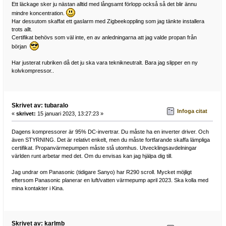
Ett läckage sker ju nästan alltid med långsamt förlopp också så det blir ännu
mindre koncentration.
Har dessutom skaffat ett gaslarm med Zigbeekoppling som jag tänkte installera
trots allt.
Certifikat behövs som väl inte, en av anledningarna att jag valde propan från
början
Har justerat rubriken då det ju ska vara teknikneutralt. Bara jag slipper en ny
kolvkompressor..
Skrivet av: tubaralo
Infoga citat
«
skrivet:
15 januari 2023, 13:27:23 »
Dagens kompressorer är 95% DC-invertrar. Du måste ha en inverter driver. Och
även STYRNING. Det är relativt enkelt, men du måste fortfarande skaffa lämpliga
certifikat. Propanvärmepumpen måste stå utomhus. Utvecklingsavdelningar
världen runt arbetar med det. Om du envisas kan jag hjälpa dig till.
Jag undrar om Panasonic (tidigare Sanyo) har R290 scroll. Mycket möjligt
eftersom Panasonic planerar en luft/vatten värmepump april 2023. Ska kolla med
mina kontakter i Kina.
Skrivet av: karlmb