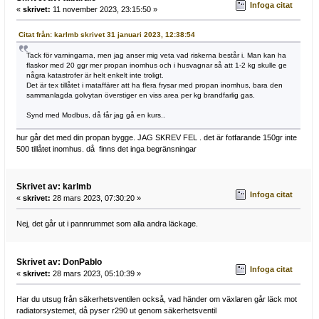
Infoga citat
«
skrivet:
11 november 2023, 23:15:50 »
Citat från: karlmb skrivet 31 januari 2023, 12:38:54
Tack för varningarna, men jag anser mig veta vad riskerna består i. Man kan ha
flaskor med 20 ggr mer propan inomhus och i husvagnar så att 1-2 kg skulle ge
några katastrofer är helt enkelt inte troligt.
Det är tex tillåtet i mataffärer att ha flera frysar med propan inomhus, bara den
sammanlagda golvytan överstiger en viss area per kg brandfarlig gas.
Synd med Modbus, då får jag gå en kurs..
hur går det med din propan bygge. JAG SKREV FEL . det är fotfarande 150gr inte
500 tillåtet inomhus. då finns det inga begränsningar
Skrivet av: karlmb
Infoga citat
«
skrivet:
28 mars 2023, 07:30:20 »
Nej, det går ut i pannrummet som alla andra läckage.
Skrivet av: DonPablo
Infoga citat
«
skrivet:
28 mars 2023, 05:10:39 »
Har du utsug från säkerhetsventilen också, vad händer om växlaren går läck mot
radiatorsystemet, då pyser r290 ut genom säkerhetsventil