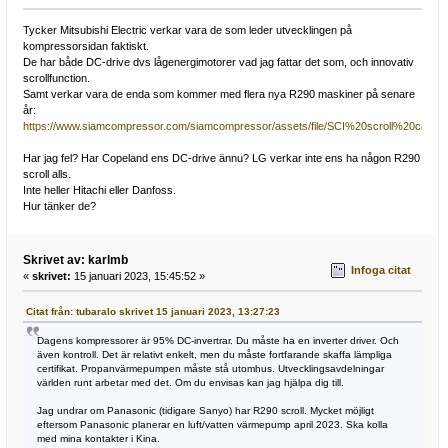
Tycker Mitsubishi Electric verkar vara de som leder utvecklingen på
kompressorsidan faktiskt.
De har både DC-drive dvs lågenergimotorer vad jag fattar det som, och innovativ
scrollfunction.
Samt verkar vara de enda som kommer med flera nya R290 maskiner på senare
år:
https://www.siamcompressor.com/siamcompressor/assets/file/SCI%20scroll%20catalo
Har jag fel? Har Copeland ens DC-drive ännu? LG verkar inte ens ha någon R290
scroll alls.
Inte heller Hitachi eller Danfoss.
Hur tänker de?
Skrivet av: karlmb
Infoga citat
«
skrivet:
15 januari 2023, 15:45:52 »
Citat från: tubaralo skrivet 15 januari 2023, 13:27:23
Dagens kompressorer är 95% DC-invertrar. Du måste ha en inverter driver. Och
även kontroll. Det är relativt enkelt, men du måste fortfarande skaffa lämpliga
certifikat. Propanvärmepumpen måste stå utomhus. Utvecklingsavdelningar
världen runt arbetar med det. Om du envisas kan jag hjälpa dig till.
Jag undrar om Panasonic (tidigare Sanyo) har R290 scroll. Mycket möjligt
eftersom Panasonic planerar en luft/vatten värmepump april 2023. Ska kolla
med mina kontakter i Kina.