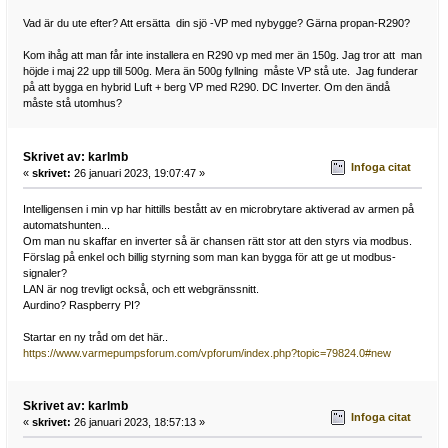
Vad är du ute efter? Att ersätta din sjö -VP med nybygge? Gärna propan-R290?
Kom ihåg att man får inte installera en R290 vp med mer än 150g. Jag tror att man
höjde i maj 22 upp till 500g. Mera än 500g fyllning måste VP stå ute. Jag funderar
på att bygga en hybrid Luft + berg VP med R290. DC Inverter. Om den ändå
måste stå utomhus?
Skrivet av: karlmb
Infoga citat
«
skrivet:
26 januari 2023, 19:07:47 »
Intelligensen i min vp har hittills bestått av en microbrytare aktiverad av armen på
automatshunten...
Om man nu skaffar en inverter så är chansen rätt stor att den styrs via modbus.
Förslag på enkel och billig styrning som man kan bygga för att ge ut modbus-
signaler?
LAN är nog trevligt också, och ett webgränssnitt.
Aurdino? Raspberry PI?
Startar en ny tråd om det här..
https://www.varmepumpsforum.com/vpforum/index.php?topic=79824.0#new
Skrivet av: karlmb
Infoga citat
«
skrivet:
26 januari 2023, 18:57:13 »