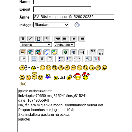
Namn:
E-post:
Ämne:
Inläggsikon:
[fler]