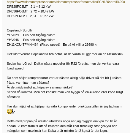
https://www.siamcompressor.com/siamcompressor/assets/file/SCI%20scroll%20catalo
DPB28FC3MT 2,1 – 8,12 kW
DPB36FC6MT 2,72 – 10,47 kW
DPB52FA1MT 2,61 – 18,27 kW
Copeland (Scroll)
YHV029 Pris och tillgång oklart
YHV046 Pris och tillgång oklart
ZH11KCU-TFMN-434 (Fixed speed) En på Ali vill ha 23690 kr
Helt klart verkar Copeland ta bra betalt, är de värda 10 ggr mer än en Mitsubishi?
Sedan har LG och Daikin några modeller för R22 förstås, men det verkar vara
fixed speed.
De som säljer kompressorer verkar nästan aldrig sälja driver så det blir ju nästa
fråga, var hittar man sådana?
Är det nödvändigt att köpa av samma märke?
Sedan då kontroll. Men det kanske man kan bygga på en Aurdino eller köpa billigt
nånstans.
Har du möjlighet att hjälpa mig välja komponenter o inköpsställen är jag tacksam!
Detta med propan på utsidan utreddes noga när jag byggde om vpn för 10 år
sedan. Vi kom fram till att då källaren den står i har tillräckligt stor golvyta och
mängden som maximalt kan läcka ut är mindre än 2 kg så är det lugnt.