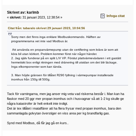
Skrivet av: karlmb
Infoga citat
«
skrivet:
31 januari 2023, 12:38:54 »
Citat från: tubaralo skrivet 29 januari 2023, 10:04:56
Sorry men det finns inga enklare Modbuskommando. Hälften av
programmerarna vet inte vad Modbus är.
Att använda en propanvärmepump utan de certifiering som krävs är som att
köra bil utan körkort. Problem kommer först när något händer.
2. Jag själv funderar på en split L/V VP. Förslut plattvärmeväxlaren i ett gastätt
hermetiskt box enligt ritningen med dränering till utsidan om det blir läckage.
Inga elkomponenter som kan tända.
3. Man höjde gränsen för tillåtet R290 fyllning i värmepumpar installerade
inomhus från 150g till 500g.
Tack för varningarna, men jag anser mig veta vad riskerna består i. Man kan ha
flaskor med 20 ggr mer propan inomhus och i husvagnar så att 1-2 kg skulle ge
några katastrofer är helt enkelt inte troligt.
Det är tex tillåtet i mataffärer att ha flera frysar med propan inomhus, bara den
sammanlagda golvytan överstiger en viss area per kg brandfarlig gas.
Synd med Modbus, då får jag gå en kurs..