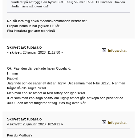
funderar på att bygga en hybrid Luft + berg VP med R290. DC Inverter. Om den
ändå måste stå utomhus?
Nä, får lära mig enkla modbuskommandon verkar det.
Propan inomhus har jag kört i 10 år.
Ska installera gaslarm nu också.
Skrivet av: tubaralo
Infoga citat
«
skrivet:
28 januari 2023, 11:12:50 »
Ok. Fast den där verkade ha en Copeland.
Hmmm
[/quote]
Jag rinde och de säger att det är Highly. Det samma med Nibe S2125. När man
frågar då alla säger Scroll.
Men man can se att det är twin rotary och igen scroll.
/Det som man kan säga positiv om Highly att det går att köpa och priset är ca
4000,- och att det fungerar ett tag. Hos mig över 3 år.
Skrivet av: tubaralo
Infoga citat
«
skrivet:
28 januari 2023, 10:58:11 »
Kan du Modbus?