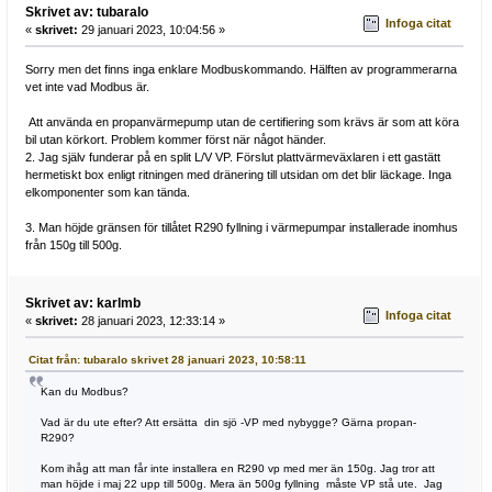
Skrivet av: tubaralo
Infoga citat
«
skrivet:
29 januari 2023, 10:04:56 »
Sorry men det finns inga enklare Modbuskommando. Hälften av programmerarna
vet inte vad Modbus är.
Att använda en propanvärmepump utan de certifiering som krävs är som att köra
bil utan körkort. Problem kommer först när något händer.
2. Jag själv funderar på en split L/V VP. Förslut plattvärmeväxlaren i ett gastätt
hermetiskt box enligt ritningen med dränering till utsidan om det blir läckage. Inga
elkomponenter som kan tända.
3. Man höjde gränsen för tillåtet R290 fyllning i värmepumpar installerade inomhus
från 150g till 500g.
Skrivet av: karlmb
Infoga citat
«
skrivet:
28 januari 2023, 12:33:14 »
Citat från: tubaralo skrivet 28 januari 2023, 10:58:11
Kan du Modbus?
Vad är du ute efter? Att ersätta din sjö -VP med nybygge? Gärna propan-
R290?
Kom ihåg att man får inte installera en R290 vp med mer än 150g. Jag tror att
man höjde i maj 22 upp till 500g. Mera än 500g fyllning måste VP stå ute. Jag