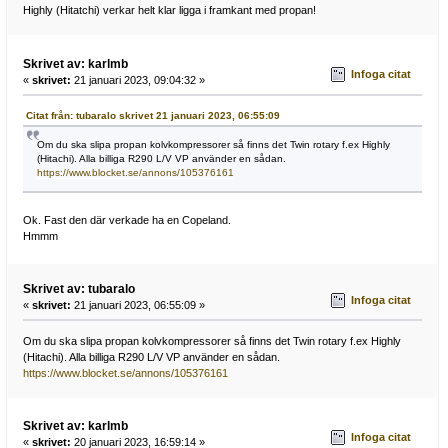
Highly (Hitatchi) verkar helt klar ligga i framkant med propan!
Skrivet av: karlmb
Infoga citat
«
skrivet:
21 januari 2023, 09:04:32 »
Citat från: tubaralo skrivet 21 januari 2023, 06:55:09
Om du ska slipa propan kolvkompressorer så finns det Twin rotary f.ex Highly
(Hitachi). Alla billiga R290 L/V VP använder en sådan.
https://www.blocket.se/annons/105376161
Ok. Fast den där verkade ha en Copeland.
Hmmm
Skrivet av: tubaralo
Infoga citat
«
skrivet:
21 januari 2023, 06:55:09 »
Om du ska slipa propan kolvkompressorer så finns det Twin rotary f.ex Highly
(Hitachi). Alla billiga R290 L/V VP använder en sådan.
https://www.blocket.se/annons/105376161
Skrivet av: karlmb
Infoga citat
«
skrivet:
20 januari 2023, 16:59:14 »