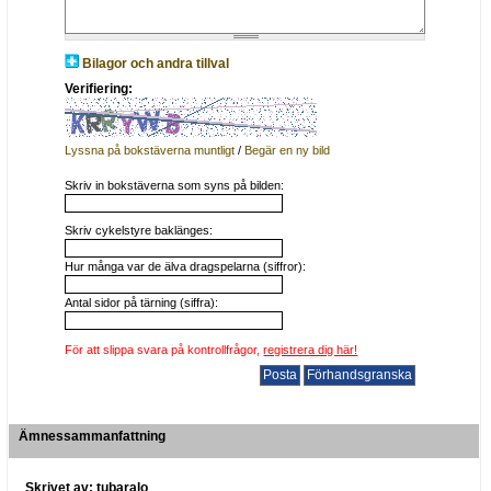
Bilagor och andra tillval
Verifiering:
Lyssna på bokstäverna muntligt
/
Begär en ny bild
Skriv in bokstäverna som syns på bilden:
Skriv cykelstyre baklänges:
Hur många var de älva dragspelarna (siffror):
Antal sidor på tärning (siffra):
För att slippa svara på kontrollfrågor,
registrera dig här!
Ämnessammanfattning
Skrivet av: tubaralo