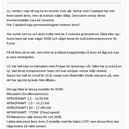
Jo, nörden i mig vill nog ha en inverter trots allt. Verkar som Copeland har mkt
fixed speed ännu, men de kanske säljer dåligt. Dessutom verkar deras
invertermodeller vara AC-invertrar.
Har Copeland inga permanentmagnet motorer ännu?
Har surfat runt nu och även kollat med de 2 svenska grossisterna, båda kliar sig i
huvet bara när man säger R290 och något annat än små kolvkompressorer för
frysar..
På Ali finns iaf en del, men infon är ju ibland knapphändig så även ett lågt pris kan
ju vara meningslöst..
LG har helt klart en luft/vatten med Propan för lansering i vår, Niibe har ju också en
ny. Vad deras kompressorer heter och kan inköpas verkar döljt i dunkel.
Sanyo har haft en scroll för 10 år sedan som Multichiller körde sina prov på, men
det har jag inte lyckats hitta tillbaka.
Det jag hittat är dessa modeller för R290:
Mitsubishi (Scrollkompressor)
APB33FAAMT 1,1 – 10,55 kW
APB42FAAMT 1,5 – 14,12 kW
APB52FAAMT1,83 – 17,490 kW
APH60YAAMT 7720W (Fixed speed)
På Aliexpress säljs dessa för runt 200$
I detta dokument finns även 3 modeller med lite bättre COP, men dessa finns inte
någonstans på nätet annars: