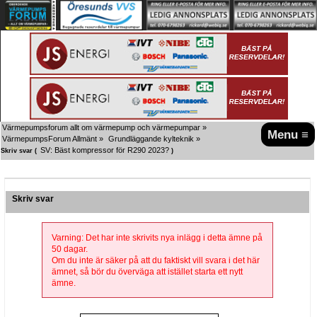
Värmepumpsforum allt om värmepump och värmepumpar
»
Menu ≡
VärmepumpsForum Allmänt
»
Grundläggande kylteknik
»
SV: Bäst kompressor för R290 2023?
Skriv svar (
)
Skriv svar
Varning: Det har inte skrivits nya inlägg i detta ämne på
50 dagar.
Om du inte är säker på att du faktiskt vill svara i det här
ämnet, så bör du överväga att istället starta ett nytt
ämne.