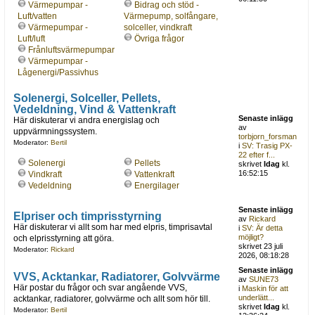
Värmepumpar -
Bidrag och stöd -
Luft/vatten
Värmepump, solfångare,
Värmepumpar -
solceller, vindkraft
Luft/luft
Övriga frågor
Frånluftsvärmepumpar
Värmepumpar -
Lågenergi/Passivhus
Solenergi, Solceller, Pellets,
Vedeldning, Vind & Vattenkraft
Senaste inlägg
Här diskuterar vi andra energislag och
av
uppvärmningssystem.
torbjorn_forsman
Moderator:
Bertil
i
SV: Trasig PX-
22 efter f...
Solenergi
Pellets
skrivet
Idag
kl.
16:52:15
Vindkraft
Vattenkraft
Vedeldning
Energilager
Senaste inlägg
Elpriser och timprisstyrning
av
Rickard
Här diskuterar vi allt som har med elpris, timprisavtal
i
SV: Är detta
möjligt?
och elprisstyrning att göra.
skrivet 23 juli
Moderator:
Rickard
2026, 08:18:28
Senaste inlägg
VVS, Acktankar, Radiatorer, Golvvärme
av
SUNE73
Här postar du frågor och svar angående VVS,
i
Maskin för att
underlätt...
acktankar, radiatorer, golvvärme och allt som hör till.
skrivet
Idag
kl.
Moderator:
Bertil