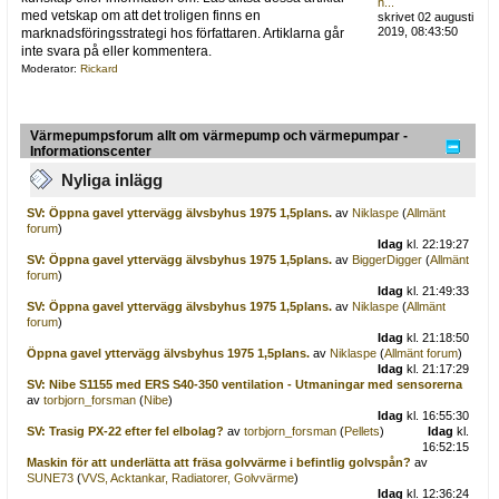
h...
med vetskap om att det troligen finns en
skrivet 02 augusti
2019, 08:43:50
marknadsföringsstrategi hos författaren. Artiklarna går
inte svara på eller kommentera.
Moderator:
Rickard
Värmepumpsforum allt om värmepump och värmepumpar -
Informationscenter
Nyliga inlägg
SV: Öppna gavel yttervägg älvsbyhus 1975 1,5plans.
av
Niklaspe
(
Allmänt
forum
)
Idag
kl. 22:19:27
SV: Öppna gavel yttervägg älvsbyhus 1975 1,5plans.
av
BiggerDigger
(
Allmänt
forum
)
Idag
kl. 21:49:33
SV: Öppna gavel yttervägg älvsbyhus 1975 1,5plans.
av
Niklaspe
(
Allmänt
forum
)
Idag
kl. 21:18:50
Öppna gavel yttervägg älvsbyhus 1975 1,5plans.
av
Niklaspe
(
Allmänt forum
)
Idag
kl. 21:17:29
SV: Nibe S1155 med ERS S40-350 ventilation - Utmaningar med sensorerna
av
torbjorn_forsman
(
Nibe
)
Idag
kl. 16:55:30
SV: Trasig PX-22 efter fel elbolag?
av
torbjorn_forsman
(
Pellets
)
Idag
kl.
16:52:15
Maskin för att underlätta att fräsa golvvärme i befintlig golvspån?
av
SUNE73
(
VVS, Acktankar, Radiatorer, Golvvärme
)
Idag
kl. 12:36:24