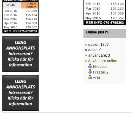
Online just nu!
gäster: 1857
dolda: 0
användare: 3
Användare online
:
Niklaspe
Frazze62
AÖd