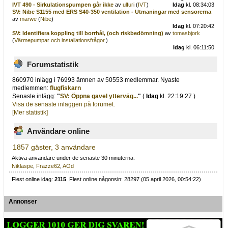
IVT 490 - Sirkulationspumpen går ikke
av
ulfuri
(
IVT
)
Idag
kl. 08:34:03
SV: Nibe S1155 med ERS S40-350 ventilation - Utmaningar med sensorerna
av
marwe
(
Nibe
)
Idag
kl. 07:20:42
SV: Identifiera koppling till borrhål, (och riskbedömning)
av
tomasbjork
(
Värmepumpar och installationsfrågor.
)
Idag
kl. 06:11:50
Forumstatistik
860970 inlägg i 76993 ämnen av 50553 medlemmar. Nyaste
medlemmen:
flugfiskarn
Senaste inlägg:
"
SV: Öppna gavel ytterväg...
"
(
Idag
kl. 22:19:27 )
Visa de senaste inläggen på forumet.
[Mer statistik]
Användare online
1857 gäster, 3 användare
Aktiva användare under de senaste 30 minuterna:
Niklaspe
,
Frazze62
,
AÖd
Flest online idag:
2115
. Flest online någonsin: 28297 (05 april 2026, 00:54:22)
Annonser