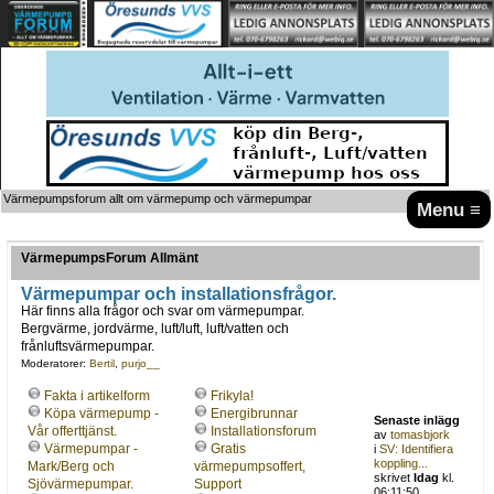
Värmepumpsforum allt om värmepump och värmepumpar
Menu ≡
VärmepumpsForum Allmänt
Värmepumpar och installationsfrågor.
Här finns alla frågor och svar om värmepumpar.
Bergvärme, jordvärme, luft/luft, luft/vatten och
frånluftsvärmepumpar.
Moderatorer:
Bertil
,
purjo__
Fakta i artikelform
Frikyla!
Köpa värmepump -
Energibrunnar
Senaste inlägg
Vår offerttjänst.
Installationsforum
av
tomasbjork
Värmepumpar -
Gratis
i
SV: Identifiera
koppling...
Mark/Berg och
värmepumpsoffert,
skrivet
Idag
kl.
Sjövärmepumpar.
Support
06:11:50