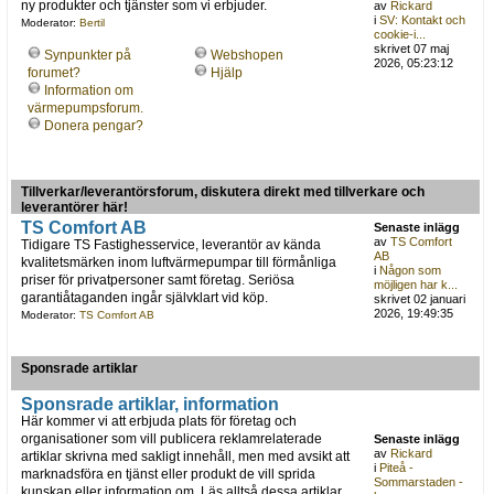
ny produkter och tjänster som vi erbjuder.
av
Rickard
i
SV: Kontakt och
Moderator:
Bertil
cookie-i...
skrivet 07 maj
Synpunkter på
Webshopen
2026, 05:23:12
forumet?
Hjälp
Information om
värmepumpsforum.
Donera pengar?
Tillverkar/leverantörsforum, diskutera direkt med tillverkare och
leverantörer här!
TS Comfort AB
Senaste inlägg
av
TS Comfort
Tidigare TS Fastighesservice, leverantör av kända
AB
kvalitetsmärken inom luftvärmepumpar till förmånliga
i
Någon som
priser för privatpersoner samt företag. Seriösa
möjligen har k...
garantiåtaganden ingår självklart vid köp.
skrivet 02 januari
2026, 19:49:35
Moderator:
TS Comfort AB
Sponsrade artiklar
Sponsrade artiklar, information
Här kommer vi att erbjuda plats för företag och
organisationer som vill publicera reklamrelaterade
Senaste inlägg
av
Rickard
artiklar skrivna med sakligt innehåll, men med avsikt att
i
Piteå -
marknadsföra en tjänst eller produkt de vill sprida
Sommarstaden -
kunskap eller information om. Läs alltså dessa artiklar