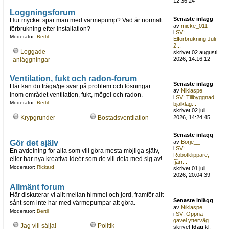
12:36:24
Loggningsforum
Senaste inlägg
Hur mycket spar man med värmepump? Vad är normalt
av
micke_011
förbrukning efter installation?
i
SV:
Moderator:
Bertil
Elförbrukning Juli
2...
Loggade
skrivet 02 augusti
2026, 14:16:12
anläggningar
Ventilation, fukt och radon-forum
Senaste inlägg
Här kan du fråga/ge svar på problem och lösningar
av
Niklaspe
inom området ventilation, fukt, mögel och radon.
i
SV: Tillbyggnad
Moderator:
Bertil
bjälklag...
skrivet 02 juli
Krypgrunder
Bostadsventilation
2026, 14:24:45
Senaste inlägg
Gör det själv
av
Börje__
i
SV:
En avdelning för alla som vill göra mesta möjliga själv,
Robotklippare,
eller har nya kreativa ideér som de vill dela med sig av!
fjärr...
Moderator:
Rickard
skrivet 01 juli
2026, 20:04:39
Allmänt forum
Här diskuterar vi allt mellan himmel och jord, framför allt
Senaste inlägg
sånt som inte har med värmepumpar att göra.
av
Niklaspe
Moderator:
Bertil
i
SV: Öppna
gavel ytterväg...
Jag vill sälja!
Politik
skrivet
Idag
kl.