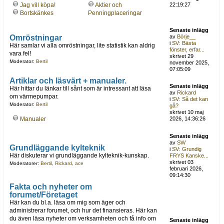
Jag vill köpa!
Aktier och
22:19:27
Bortskänkes
Penningplaceringar
Senaste inlägg
Omröstningar
av
Börje__
i
SV: Bästa
Här samlar vi alla omröstningar, lite statistik kan aldrig
fönster, erfar...
vara fel!
skrivet 29
Moderator:
Bertil
november 2025,
07:05:09
Artiklar och läsvärt + manualer.
Senaste inlägg
Här hittar du länkar till sånt som är intressant att läsa
av
Rickard
om värmepumpar.
i
SV: Så det kan
Moderator:
Bertil
gå?
skrivet 10 maj
Manualer
2026, 14:36:26
Senaste inlägg
av
SW
Grundläggande kylteknik
i
SV: Grundig
Här diskuterar vi grundläggande kylteknik-kunskap.
FRYS Kanske...
skrivet 03
Moderatorer:
Bertil
,
Rickard
,
ace
februari 2026,
09:14:30
Fakta och nyheter om
forumet/Företaget
Här kan du bl.a. läsa om mig som äger och
administrerar forumet, och hur det finansieras. Här kan
du även läsa nyheter om verksamheten och få info om
Senaste inlägg