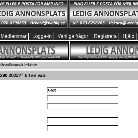
Medlemmar
Logga-in
Vanliga frågor
Registrera
Hjälp
Grundläggande kylteknik
90 2023?" till en vän.