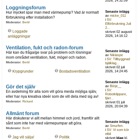
2026, 14:32:09
Loggningsforum
Senaste inlägg
Hur mycket spar man med värmepump? Vad är normalt
av
micke_011
förbrukning efter installation?
i
SV:
Moderator:
Bertil
Elförbrukning Juli
2...
Loggade
skrivet 02 augusti
2026, 14:16:12
anläggningar
Ventilation, fukt och radon-forum
Senaste inlägg
Här kan du fråga/ge svar på problem och lösningar
av
Niklaspe
inom området ventilation, fukt, mögel och radon.
i
SV: Tillbyggnad
Moderator:
Bertil
bjälklag...
skrivet 02 juli
Krypgrunder
Bostadsventilation
2026, 14:24:45
Senaste inlägg
Gör det själv
av
Börje__
i
SV:
En avdelning för alla som vill göra mesta möjliga själv,
Robotklippare,
eller har nya kreativa ideér som de vill dela med sig av!
fjärr...
Moderator:
Rickard
skrivet 01 juli
2026, 20:04:39
Allmänt forum
Här diskuterar vi allt mellan himmel och jord, framför allt
Senaste inlägg
sånt som inte har med värmepumpar att göra.
av
Smurfen.
Moderator:
Bertil
i
SV: Vi som kör
elbil
Jag vill sälja!
Politik
skrivet
Idag
kl.