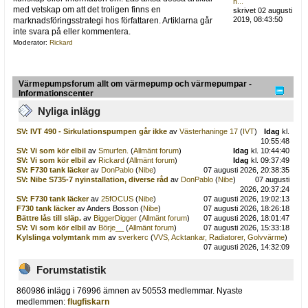
h...
med vetskap om att det troligen finns en
skrivet 02 augusti
2019, 08:43:50
marknadsföringsstrategi hos författaren. Artiklarna går
inte svara på eller kommentera.
Moderator:
Rickard
Värmepumpsforum allt om värmepump och värmepumpar -
Informationscenter
Nyliga inlägg
SV: IVT 490 - Sirkulationspumpen går ikke
av
Västerhaninge 17
(
IVT
)
Idag
kl.
10:55:48
SV: Vi som kör elbil
av
Smurfen.
(
Allmänt forum
)
Idag
kl. 10:44:40
SV: Vi som kör elbil
av
Rickard
(
Allmänt forum
)
Idag
kl. 09:37:49
SV: F730 tank läcker
av
DonPablo
(
Nibe
)
07 augusti 2026, 20:38:35
SV: Nibe S735-7 nyinstallation, diverse råd
av
DonPablo
(
Nibe
)
07 augusti
2026, 20:37:24
SV: F730 tank läcker
av
25fOCUS
(
Nibe
)
07 augusti 2026, 19:02:13
F730 tank läcker
av Anders Bosson (
Nibe
)
07 augusti 2026, 18:26:18
Bättre lås till släp.
av
BiggerDigger
(
Allmänt forum
)
07 augusti 2026, 18:01:47
SV: Vi som kör elbil
av
Börje__
(
Allmänt forum
)
07 augusti 2026, 15:33:18
Kylslinga volymtank mm
av
sverkerc
(
VVS, Acktankar, Radiatorer, Golvvärme
)
07 augusti 2026, 14:32:09
Forumstatistik
860986 inlägg i 76996 ämnen av 50553 medlemmar. Nyaste
medlemmen:
flugfiskarn