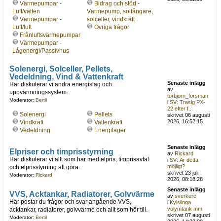
Värmepumpar -
Bidrag och stöd -
Luft/vatten
Värmepump, solfångare,
Värmepumpar -
solceller, vindkraft
Luft/luft
Övriga frågor
Frånluftsvärmepumpar
Värmepumpar -
Lågenergi/Passivhus
Solenergi, Solceller, Pellets,
Vedeldning, Vind & Vattenkraft
Senaste inlägg
Här diskuterar vi andra energislag och
av
uppvärmningssystem.
torbjorn_forsman
Moderator:
Bertil
i
SV: Trasig PX-
22 efter f...
Solenergi
Pellets
skrivet 06 augusti
2026, 16:52:15
Vindkraft
Vattenkraft
Vedeldning
Energilager
Senaste inlägg
Elpriser och timprisstyrning
av
Rickard
Här diskuterar vi allt som har med elpris, timprisavtal
i
SV: Är detta
möjligt?
och elprisstyrning att göra.
skrivet 23 juli
Moderator:
Rickard
2026, 08:18:28
Senaste inlägg
VVS, Acktankar, Radiatorer, Golvvärme
av
sverkerc
Här postar du frågor och svar angående VVS,
i
Kylslinga
volymtank mm
acktankar, radiatorer, golvvärme och allt som hör till.
skrivet 07 augusti
Moderator:
Bertil