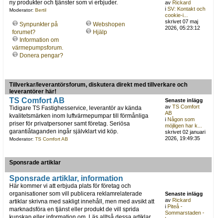
ny produkter och tjänster som vi erbjuder.
av
Rickard
i
SV: Kontakt och
Moderator:
Bertil
cookie-i...
skrivet 07 maj
Synpunkter på
Webshopen
2026, 05:23:12
forumet?
Hjälp
Information om
värmepumpsforum.
Donera pengar?
Tillverkar/leverantörsforum, diskutera direkt med tillverkare och
leverantörer här!
TS Comfort AB
Senaste inlägg
av
TS Comfort
Tidigare TS Fastighesservice, leverantör av kända
AB
kvalitetsmärken inom luftvärmepumpar till förmånliga
i
Någon som
priser för privatpersoner samt företag. Seriösa
möjligen har k...
garantiåtaganden ingår självklart vid köp.
skrivet 02 januari
2026, 19:49:35
Moderator:
TS Comfort AB
Sponsrade artiklar
Sponsrade artiklar, information
Här kommer vi att erbjuda plats för företag och
organisationer som vill publicera reklamrelaterade
Senaste inlägg
av
Rickard
artiklar skrivna med sakligt innehåll, men med avsikt att
i
Piteå -
marknadsföra en tjänst eller produkt de vill sprida
Sommarstaden -
kunskap eller information om. Läs alltså dessa artiklar