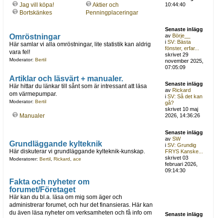
Jag vill köpa!
Aktier och
10:44:40
Bortskänkes
Penningplaceringar
Senaste inlägg
Omröstningar
av
Börje__
i
SV: Bästa
Här samlar vi alla omröstningar, lite statistik kan aldrig
fönster, erfar...
vara fel!
skrivet 29
Moderator:
Bertil
november 2025,
07:05:09
Artiklar och läsvärt + manualer.
Senaste inlägg
Här hittar du länkar till sånt som är intressant att läsa
av
Rickard
om värmepumpar.
i
SV: Så det kan
Moderator:
Bertil
gå?
skrivet 10 maj
Manualer
2026, 14:36:26
Senaste inlägg
av
SW
Grundläggande kylteknik
i
SV: Grundig
Här diskuterar vi grundläggande kylteknik-kunskap.
FRYS Kanske...
skrivet 03
Moderatorer:
Bertil
,
Rickard
,
ace
februari 2026,
09:14:30
Fakta och nyheter om
forumet/Företaget
Här kan du bl.a. läsa om mig som äger och
administrerar forumet, och hur det finansieras. Här kan
du även läsa nyheter om verksamheten och få info om
Senaste inlägg