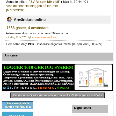
Senaste inlägg:
"
SV: Vi som kör elbil
"
(
Idag
kl. 10:44:40 )
Visa de senaste inläggen på forumet.
[Mer statistik]
Användare online
1683 gäster, 4 användare
Aktiva användare under de senaste 30 minuterna:
mindis
,
SUNE73
,
tyke
,
svenske kocken
Flest online idag:
1996
. Flest online någonsin: 28297 (05 april 2026, 00:54:22)
Annonser
Right Block