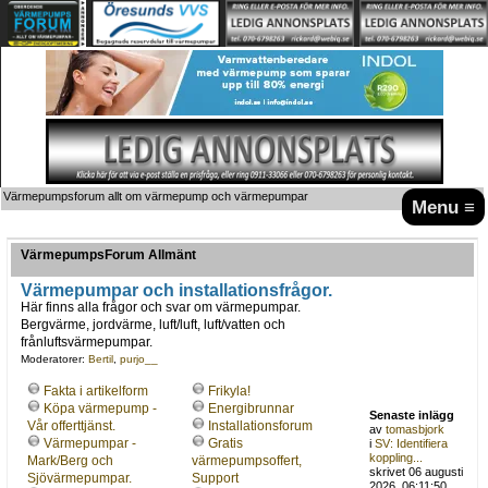
Värmepumpsforum allt om värmepump och värmepumpar
Menu ≡
VärmepumpsForum Allmänt
Värmepumpar och installationsfrågor.
Här finns alla frågor och svar om värmepumpar.
Bergvärme, jordvärme, luft/luft, luft/vatten och
frånluftsvärmepumpar.
Moderatorer:
Bertil
,
purjo__
Fakta i artikelform
Frikyla!
Köpa värmepump -
Energibrunnar
Senaste inlägg
Vår offerttjänst.
Installationsforum
av
tomasbjork
Värmepumpar -
Gratis
i
SV: Identifiera
koppling...
Mark/Berg och
värmepumpsoffert,
skrivet 06 augusti
Sjövärmepumpar.
Support
2026, 06:11:50