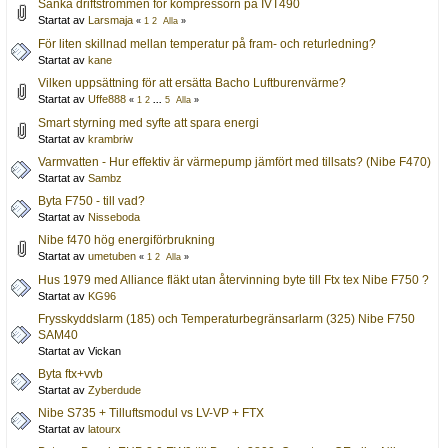
Sänka driftströmmen för kompressorn på IVT490
Startat av
Larsmaja
«
1
2
Alla
»
För liten skillnad mellan temperatur på fram- och returledning?
Startat av
kane
Vilken uppsättning för att ersätta Bacho Luftburenvärme?
Startat av
Uffe888
«
1
2
...
5
Alla
»
Smart styrning med syfte att spara energi
Startat av
krambriw
Varmvatten - Hur effektiv är värmepump jämfört med tillsats? (Nibe F470)
Startat av
Sambz
Byta F750 - till vad?
Startat av
Nisseboda
Nibe f470 hög energiförbrukning
Startat av
umetuben
«
1
2
Alla
»
Hus 1979 med Alliance fläkt utan återvinning byte till Ftx tex Nibe F750 ?
Startat av
KG96
Frysskyddslarm (185) och Temperaturbegränsarlarm (325) Nibe F750
SAM40
Startat av Vickan
Byta ftx+vvb
Startat av
Zyberdude
Nibe S735 + Tilluftsmodul vs LV-VP + FTX
Startat av
latourx