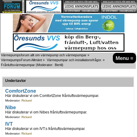
Värmepumpsforum allt om värmepump och värmepumpar
»
Menu ≡
VärmepumpsForum Allmänt
»
Värmepumpar och installationsfrågor.
»
Frånluftsvärmepumpar
(Moderator:
Bertil
)
Undertavlor
ComfortZone
Här diskuterar vi om ComfortZone frånluftsvärmepumpar.
Moderator:
Rickard
Nibe
Här diskuterar vi om Nibes frånluftsvärmepumpar.
Moderator:
Rickard
IVT
Här diskuterar vi om IVT:s frånluftsvärmepumpar.
Moderator:
Rickard