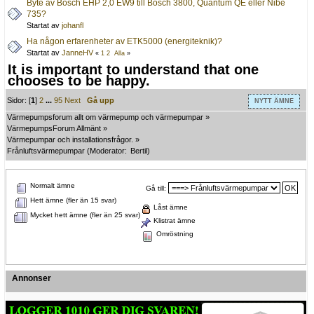
Byte av Bosch EHP 2,0 EW9 till Bosch 3800, Quantum QE eller Nibe
735?
Startat av
johanfl
Ha någon erfarenheter av ETK5000 (energiteknik)?
Startat av
JanneHV
«
1
2
Alla
»
It is important to understand that one
chooses to be happy.
Sidor: [
1
]
2
...
95
Next
Gå upp
NYTT ÄMNE
Värmepumpsforum allt om värmepump och värmepumpar
»
VärmepumpsForum Allmänt
»
Värmepumpar och installationsfrågor.
»
Frånluftsvärmepumpar
(Moderator:
Bertil
)
Normalt ämne
Gå till:
Hett ämne (fler än 15 svar)
Låst ämne
Mycket hett ämne (fler än 25 svar)
Klistrat ämne
Omröstning
Annonser