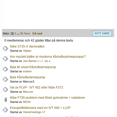
Sidor: [
1
]
2
...
95
Next
Gå ned
NYTT ÄMNE
0 medlemmar och 42 gäster tittar på denna tavla.
Nibe S735-4 Varmvatten
Startat av
Vojdan
Hur mycket bättre är moderna frånluftsvärmepumpar?
Startat av
Jan Banan
«
1
2
Alla
»
Byta till smart frånluftvärmepump
Startat av
esteen
Byta frånluftsvärmepump
Startat av Marcus3
Val av FLVP - IVT 402 eller Nibe F372
Startat av
Macson
Nibe F730 problem med flöde golvvärme + radiatorer
Startat av
MD34
Energieffektivisera med en IVT 490 + LLVP
Startat av
Västerhaninge 17