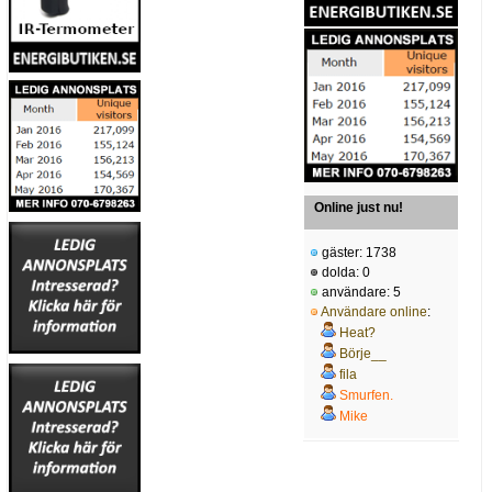
Online just nu!
gäster: 1738
dolda: 0
användare: 5
Användare online
:
Heat?
Börje__
fila
Smurfen.
Mike