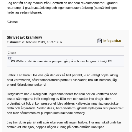
Jag har fått en ny manual från Comfortzon där dom rekommenderar 0 grader i
returtemp, 1 grad nattsänkning och ingen semestersänkning (nattsänkningen
hade jag sedan tidigare).
/Classe
Skrivet av: krambriw
Infoga citat
«
skrivet:
28 februari 2019, 16:37:36 »
Citera
PS Walter - det är dina värde pumpen går på och den fungerar i övrigt DS.
Jättekul att höra! Hos oss går den också helt perfekt, vi är väldigt nöjda, aldrig
brist varmvatten, håller temperaturen perfekt i alla väder, bra luft inomhus, låg
energi förbrukning tycker vi
Hetgaslarm har vi aldrig haft. Inget annat heller förutom när en ventfirma hade
lossat säkringarna inför rengöring av fläkt mm och sedan inte dragit i dom
ordentligt, då fick vi kompressorfel, blev alldeles kallsvettig innan jag upptäckte
detta och åtgärdade. Sedan dess, bara filterlarm, glömde byta/göra rent preventivt
och blev påkommen av pumpen som saknade omsorg
Jag tror du är på rätt rätt spår eftersom luftningen hjälpte. Hur man skall undvika
detta? Vet inte själv, hoppas någon kunnig på detta område kan tipsa