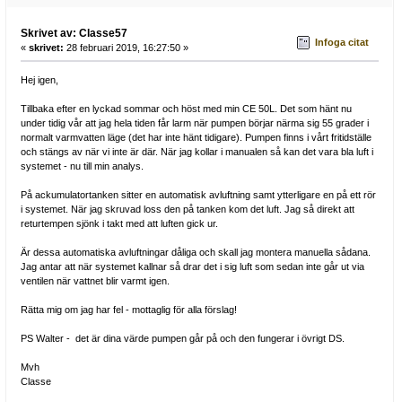
Skrivet av: Classe57
Infoga citat
«
skrivet:
28 februari 2019, 16:27:50 »
Hej igen,
Tillbaka efter en lyckad sommar och höst med min CE 50L. Det som hänt nu
under tidig vår att jag hela tiden får larm när pumpen börjar närma sig 55 grader i
normalt varmvatten läge (det har inte hänt tidigare). Pumpen finns i vårt fritidställe
och stängs av när vi inte är där. När jag kollar i manualen så kan det vara bla luft i
systemet - nu till min analys.
På ackumulatortanken sitter en automatisk avluftning samt ytterligare en på ett rör
i systemet. När jag skruvad loss den på tanken kom det luft. Jag så direkt att
returtempen sjönk i takt med att luften gick ur.
Är dessa automatiska avluftningar dåliga och skall jag montera manuella sådana.
Jag antar att när systemet kallnar så drar det i sig luft som sedan inte går ut via
ventilen när vattnet blir varmt igen.
Rätta mig om jag har fel - mottaglig för alla förslag!
PS Walter - det är dina värde pumpen går på och den fungerar i övrigt DS.
Mvh
Classe