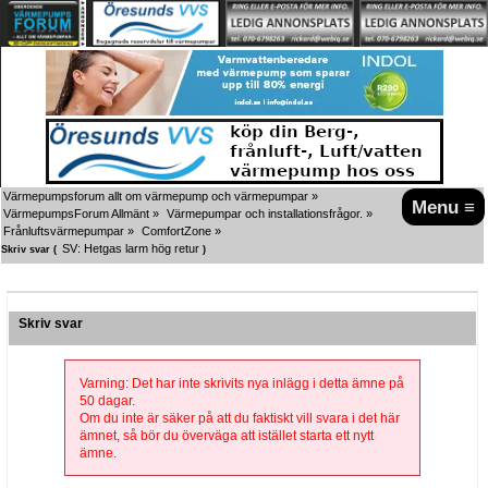
Värmepumpsforum allt om värmepump och värmepumpar
»
Menu ≡
VärmepumpsForum Allmänt
»
Värmepumpar och installationsfrågor.
»
Frånluftsvärmepumpar
»
ComfortZone
»
SV: Hetgas larm hög retur
Skriv svar (
)
Skriv svar
Varning: Det har inte skrivits nya inlägg i detta ämne på
50 dagar.
Om du inte är säker på att du faktiskt vill svara i det här
ämnet, så bör du överväga att istället starta ett nytt
ämne.