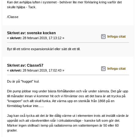
Kan det avhjälpa luften i systemet - behöver lite mer förklaring kring varför det
skulle hjälpa - Tack.
/Classe
Skrivet av: svenske kocken
Infoga citat
«
skrivet:
28 februari 2019, 17:13:12 »
Byt till ett större expansionskärl eller sätt dit ett till.
Skrivet av: Classe57
Infoga citat
«
skrivet:
28 februari 2019, 17:02:43 »
Du är på "hugget" kul.
Din pump jobbar nog under bästa förhållanden och vår under sämsta. Det går upp
till månader innan vi kommer hit och vi förväntar oss att det bara är att trycka på
"knappen" och allt skall funka. Att värma upp en stenkåk från 1868 på en
förmiddag funkar inte......
Jag kan oxå tycka att det är lite dålig värme ut i elementen trots att inställt värde är
uppnått och att växelventilen står i cirkulationsläge - kanske luft som gör det.
Märker ingen skillnad i temp på radiatorerna om vattentempen är 50 eller 60
grader.