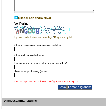
Bilagor och andra tillval
Verifiering:
Lyssna på bokstäverna muntligt
/
Begär en ny bild
Skriv in bokstäverna som syns på bilden:
Skriv cykelstyre baklänges:
Hur många var de älva dragspelarna (siffror):
Antal sidor på tärning (siffra):
För att slippa svara på kontrollfrågor,
registrera dig här!
Ämnessammanfattning