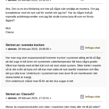
Aha. Det va en bra förklaring och inte på något sätt omöjligt att montera. Om jag
kompletterar med ett nytt vad för storlek bör jag ha? Har du någon koll på
manuella avluftningsventiler som jag lätt skulle kunna byta till som en första
åtgärd?
Mvh
Classe
Skrivet av: svenske kocken
Infoga citat
«
skrivet:
28 februari 2019, 19:08:05 »
Har man nog stort expansionskärl kommer trycket i systemet aldrig att bli så lågt
att det sugs in luft även om systemets vattentemperatur blir bara några grader.
Vilket kan hända med ett litet kärl och ett stort slutet system. Sitter kärlet i maskin
så är det svårt att byta och då kan man sätta ett nytt utanför maskinen och låta
det g:a sitta kvar. Undertryck i systemet kan man även få om membranet i det
slutna kärlet är trasigt.
Och undertryck måste man få för att det ska sugas in luft.
Skrivet av: Classe57
Infoga citat
«
skrivet:
28 februari 2019, 17:23:41 »
Menar du expansionskärlet som sitter i maskinen (det röda) eller ett till på sidan?