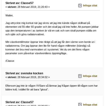
Skrivet av: Classe57
Infoga citat
«
skrivet:
28 februari 2019, 21:20:43 »
Walter,
Jag uttryckte mig korkat när jag skrev att jag inte kände någon skillnad på
elementen vid 55 eller 60 grader och det skall jag väl inte heller. Att pumpen jobbar
upp den temperaturen i ac tanken är väl en sak och sen skall pumpen ställa om
och själv och göra radiatorvattnet.
Min växelventil/motor öppnar inte riktigt så att jag får den värme som borde ut i
radiatorerna. Om jag öppnar den lite för hand någon millimeter (känslig) så
kommer det bra med varmvatten ut i systemet. Vet du om det finns någon
parameter som påverkar växelventilens öppning/läge.
/Classe
Skrivet av: svenske kocken
Infoga citat
«
skrivet:
28 februari 2019, 20:34:02 »
Eftersom jag inte är någon VVSare så lämnar jag frågan öppen till någon som har
bättre koll, i stället för att bara "gissa".
Skrivet av: Classe57
Infoga citat
«
skrivet:
28 februari 2019, 19:30:03 »