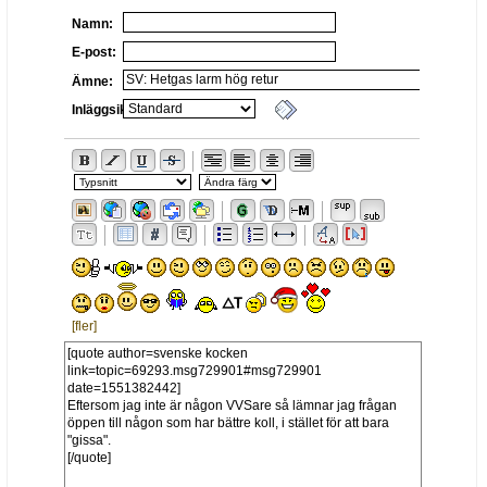
Namn:
E-post:
Ämne:
Inläggsikon:
[fler]