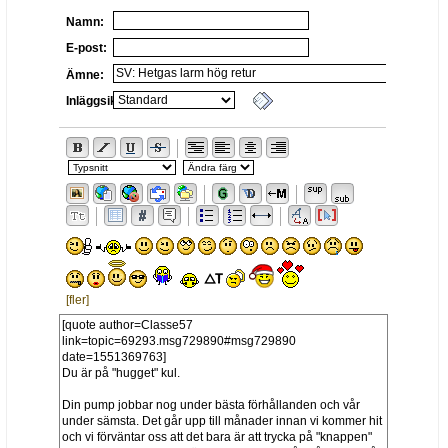
Namn:
E-post:
Ämne:
Inläggsikon:
[fler]