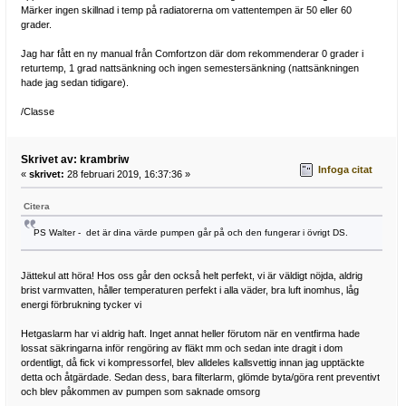
Märker ingen skillnad i temp på radiatorerna om vattentempen är 50 eller 60
grader.
Jag har fått en ny manual från Comfortzon där dom rekommenderar 0 grader i
returtemp, 1 grad nattsänkning och ingen semestersänkning (nattsänkningen
hade jag sedan tidigare).
/Classe
Skrivet av: krambriw
Infoga citat
«
skrivet:
28 februari 2019, 16:37:36 »
Citera
PS Walter - det är dina värde pumpen går på och den fungerar i övrigt DS.
Jättekul att höra! Hos oss går den också helt perfekt, vi är väldigt nöjda, aldrig
brist varmvatten, håller temperaturen perfekt i alla väder, bra luft inomhus, låg
energi förbrukning tycker vi
Hetgaslarm har vi aldrig haft. Inget annat heller förutom när en ventfirma hade
lossat säkringarna inför rengöring av fläkt mm och sedan inte dragit i dom
ordentligt, då fick vi kompressorfel, blev alldeles kallsvettig innan jag upptäckte
detta och åtgärdade. Sedan dess, bara filterlarm, glömde byta/göra rent preventivt
och blev påkommen av pumpen som saknade omsorg