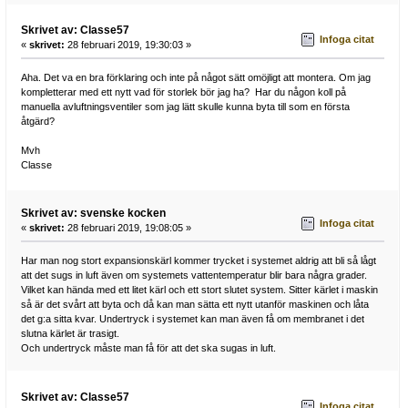
Skrivet av: Classe57
Infoga citat
«
skrivet:
28 februari 2019, 19:30:03 »
Aha. Det va en bra förklaring och inte på något sätt omöjligt att montera. Om jag
kompletterar med ett nytt vad för storlek bör jag ha? Har du någon koll på
manuella avluftningsventiler som jag lätt skulle kunna byta till som en första
åtgärd?
Mvh
Classe
Skrivet av: svenske kocken
Infoga citat
«
skrivet:
28 februari 2019, 19:08:05 »
Har man nog stort expansionskärl kommer trycket i systemet aldrig att bli så lågt
att det sugs in luft även om systemets vattentemperatur blir bara några grader.
Vilket kan hända med ett litet kärl och ett stort slutet system. Sitter kärlet i maskin
så är det svårt att byta och då kan man sätta ett nytt utanför maskinen och låta
det g:a sitta kvar. Undertryck i systemet kan man även få om membranet i det
slutna kärlet är trasigt.
Och undertryck måste man få för att det ska sugas in luft.
Skrivet av: Classe57
Infoga citat