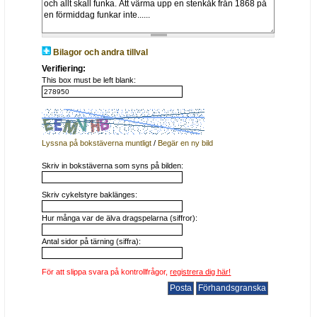
Bilagor och andra tillval
Verifiering:
This box must be left blank:
Lyssna på bokstäverna muntligt
/
Begär en ny bild
Skriv in bokstäverna som syns på bilden:
Skriv cykelstyre baklänges:
Hur många var de älva dragspelarna (siffror):
Antal sidor på tärning (siffra):
För att slippa svara på kontrollfrågor,
registrera dig här!