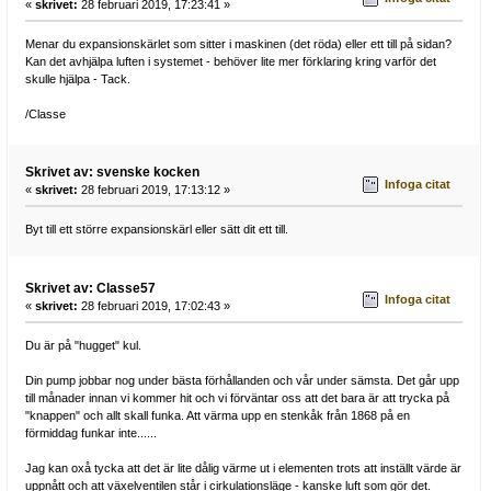
«
skrivet:
28 februari 2019, 17:23:41 »
Menar du expansionskärlet som sitter i maskinen (det röda) eller ett till på sidan?
Kan det avhjälpa luften i systemet - behöver lite mer förklaring kring varför det
skulle hjälpa - Tack.
/Classe
Skrivet av: svenske kocken
Infoga citat
«
skrivet:
28 februari 2019, 17:13:12 »
Byt till ett större expansionskärl eller sätt dit ett till.
Skrivet av: Classe57
Infoga citat
«
skrivet:
28 februari 2019, 17:02:43 »
Du är på "hugget" kul.
Din pump jobbar nog under bästa förhållanden och vår under sämsta. Det går upp
till månader innan vi kommer hit och vi förväntar oss att det bara är att trycka på
"knappen" och allt skall funka. Att värma upp en stenkåk från 1868 på en
förmiddag funkar inte......
Jag kan oxå tycka att det är lite dålig värme ut i elementen trots att inställt värde är
uppnått och att växelventilen står i cirkulationsläge - kanske luft som gör det.