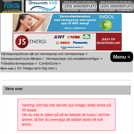
Värmepumpsforum allt om värmepump och värmepumpar
»
Menu ≡
VärmepumpsForum Allmänt
»
Värmepumpar och installationsfrågor.
»
Frånluftsvärmepumpar
»
ComfortZone
»
SV: Hetgas larm hög retur
Skriv svar (
)
Skriv svar
Varning: Det har inte skrivits nya inlägg i detta ämne på
50 dagar.
Om du inte är säker på att du faktiskt vill svara i det här
ämnet, så bör du överväga att istället starta ett nytt
ämne.