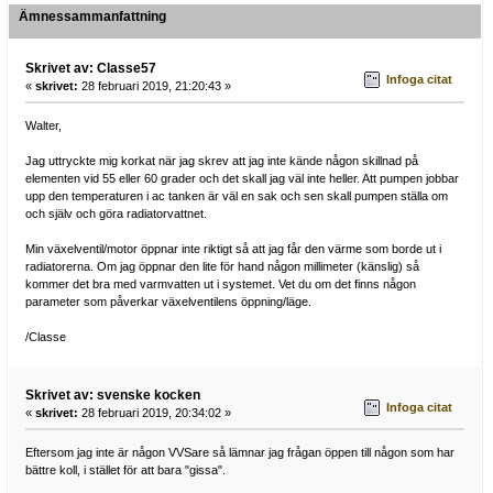
Ämnessammanfattning
Skrivet av: Classe57
Infoga citat
«
skrivet:
28 februari 2019, 21:20:43 »
Walter,
Jag uttryckte mig korkat när jag skrev att jag inte kände någon skillnad på
elementen vid 55 eller 60 grader och det skall jag väl inte heller. Att pumpen jobbar
upp den temperaturen i ac tanken är väl en sak och sen skall pumpen ställa om
och själv och göra radiatorvattnet.
Min växelventil/motor öppnar inte riktigt så att jag får den värme som borde ut i
radiatorerna. Om jag öppnar den lite för hand någon millimeter (känslig) så
kommer det bra med varmvatten ut i systemet. Vet du om det finns någon
parameter som påverkar växelventilens öppning/läge.
/Classe
Skrivet av: svenske kocken
Infoga citat
«
skrivet:
28 februari 2019, 20:34:02 »
Eftersom jag inte är någon VVSare så lämnar jag frågan öppen till någon som har
bättre koll, i stället för att bara "gissa".