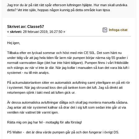
Jag tror du är på rätt rätt spår eftersom luftningen hjälpte. Hur man skall undvika
detta? Vet inte själv, hoppas någon kunnig på detta område kan tipsa
Skrivet av: Classe57
Infoga citat
«
skrivet:
28 februari 2019, 16:27:50 »
Hej igen,
Tillbaka efter en lyckad sommar och höst med min CE 50L. Det som hänt nu
under tidig vår att jag hela tiden får larm när pumpen börjar närma sig 55 grader i
normalt varmvatten läge (det har inte hänt tidigare). Pumpen finns i vårt fritidställe
och stängs av när vi inte är där. När jag kollar i manualen så kan det vara bla luft i
systemet - nu till min analys.
På ackumulatortanken sitter en automatisk avluftning samt ytterligare en på ett rör
i systemet. När jag skruvad loss den på tanken kom det luft. Jag så direkt att
returtempen sjönk i takt med att luften gick ur.
Är dessa automatiska avluftningar dåliga och skall jag montera manuella sådana.
Jag antar att när systemet kallnar så drar det i sig luft som sedan inte går ut via
ventilen när vattnet blir varmt igen.
Rätta mig om jag har fel - mottaglig för alla förslag!
PS Walter - det är dina värde pumpen går på och den fungerar i övrigt DS.