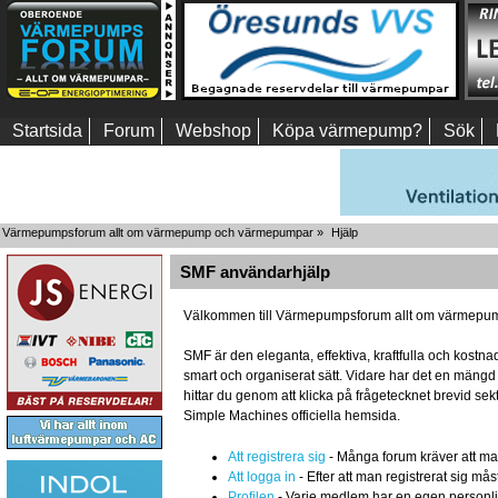
Startsida
Forum
Webshop
Köpa värmepump?
Sök
Värmepumpsforum allt om värmepump och värmepumpar
»
Hjälp
SMF användarhjälp
Välkommen till Värmepumpsforum allt om värmepum
SMF är den eleganta, effektiva, kraftfulla och kost
smart och organiserat sätt. Vidare har det en mäng
hittar du genom att klicka på frågetecknet brevid se
Simple Machines officiella hemsida.
Att registrera sig
- Många forum kräver att man r
Att logga in
- Efter att man registrerat sig mås
Profilen
- Varje medlem har en egen personlig