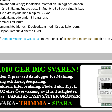
användbart verktyg för att hitta information i inlägg och ämnen.
r att låta användare posta inlägg för att uttrycka sina åsikter.
 lite extra krydda med hjälp av BB-kod.
 privata meddelanden till varandra.
emmar i ett forum.
nemang, högtider och födelsedagar med hjälp av kalendern.
est populära funktionerna i SMF.
på
Simple Machines Wiki-sida
. Ta även en titt på
listan över medverkande
för att se