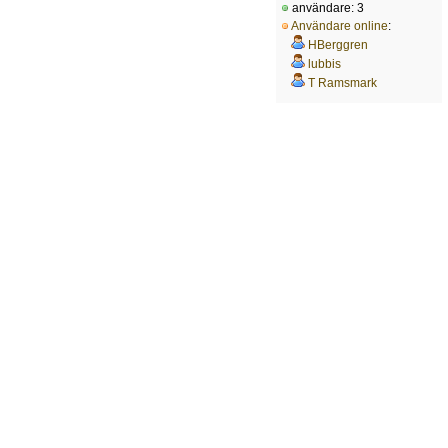
användare: 3
Användare online
:
HBerggren
lubbis
T Ramsmark