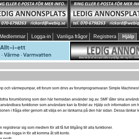
Medlemmar
Logga-in
Vanliga frågor
Registrera
Hjälp
p och värmepumpar, ett forum som drivs av forumprogramvaran Simple Machines
nadsfria forumlösning som den här hemsidan använder sig av. SMF låter sina använda
d användbara funktioner som användare kan ta fördel av. Hjälp och information o
ktionen i fråga eller genom att välja en av länkarna på den här sidan. Dessa länka
egistrerar sig som medlem för att få full tillgång till alla funktioner.
te man logga in för att komma åt sitt konto.
 profil.