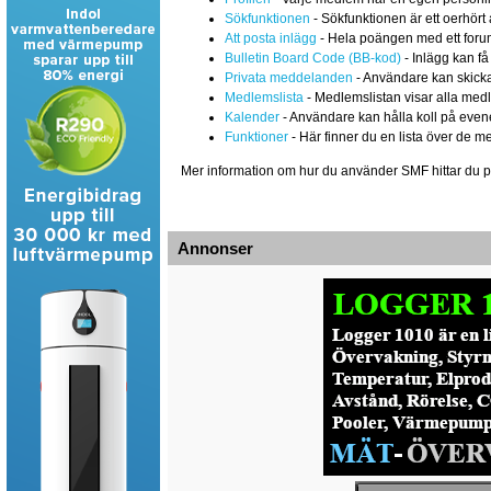
Sökfunktionen
- Sökfunktionen är ett oerhört 
Att posta inlägg
- Hela poängen med ett forum ä
Bulletin Board Code (BB-kod)
- Inlägg kan få
Privata meddelanden
- Användare kan skicka
Medlemslista
- Medlemslistan visar alla medl
Kalender
- Användare kan hålla koll på eve
Funktioner
- Här finner du en lista över de m
Mer information om hur du använder SMF hittar du 
Annonser