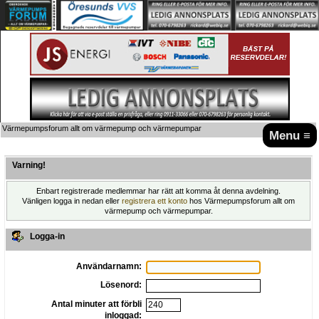
Värmepumpsforum allt om värmepump och värmepumpar
Menu ≡
Varning!
Enbart registrerade medlemmar har rätt att komma åt denna avdelning.
Vänligen logga in nedan eller
registrera ett konto
hos Värmepumpsforum allt om
värmepump och värmepumpar.
Logga-in
Användarnamn:
Lösenord:
Antal minuter att förbli
inloggad: