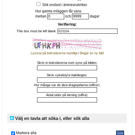
Sök endast i ämnesrubriker
Hur gamla inläggen får vara:
mellan
och
dagar
Verifiering:
This box must be left blank:
Lyssna på bokstäverna muntligt
/
Begär en ny bild
Skriv in bokstäverna som syns på bilden:
Skriv cykelstyre baklänges:
Hur många var de älva dragspelarna (siffror):
Antal sidor på tärning (siffra):
Välj en tavla att söka i, eller sök alla
Markera alla