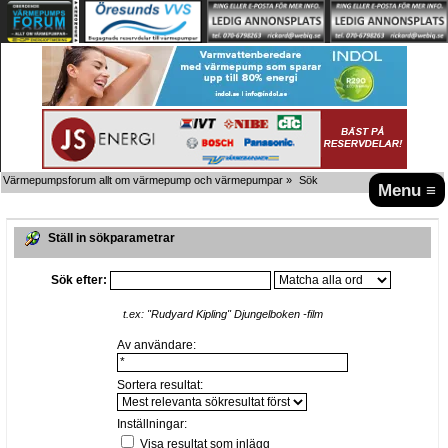
Värmepumpsforum allt om värmepump och värmepumpar
»
Sök
Menu ≡
Ställ in sökparametrar
Sök efter:
t.ex:
"Rudyard Kipling" Djungelboken -film
Av användare:
Sortera resultat:
Inställningar:
Visa resultat som inlägg