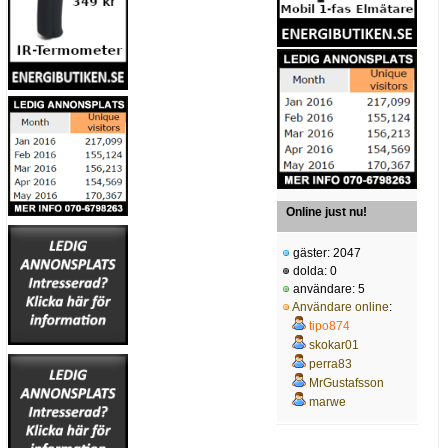
Online just nu!
gäster: 2047
dolda: 0
användare: 5
Användare online
:
tipo874
skokar01
perra83
MrGustafsson
marwe