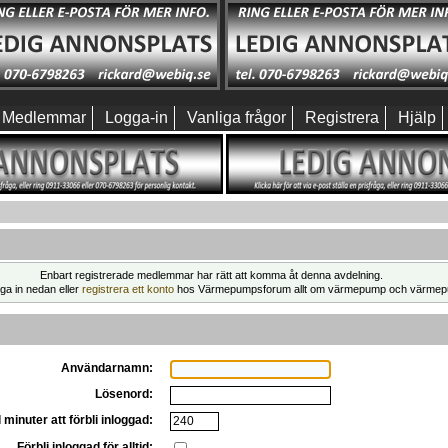
Medlemmar
Logga-in
Vanliga frågor
Registrera
Hjälp
Enbart registrerade medlemmar har rätt att komma åt denna avdelning.
ga in nedan eller
registrera ett konto
hos Värmepumpsforum allt om värmepump och värmep
Användarnamn:
Lösenord:
 minuter att förbli inloggad:
Förbli inloggad för alltid: