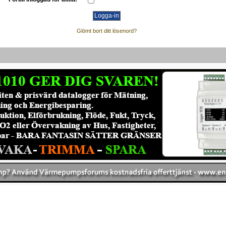
Glömt bort ditt lösenord?