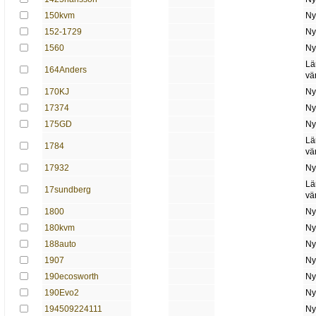
150kvm
Ny
152-1729
Ny
1560
Ny
Lä
164Anders
vä
170KJ
Ny
17374
Ny
175GD
Ny
Lä
1784
vä
17932
Ny
Lä
17sundberg
vä
1800
Ny
180kvm
Ny
188auto
Ny
1907
Ny
190ecosworth
Ny
190Evo2
Ny
194509224111
Ny