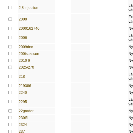
Lä
2,8 injection
vä
Ex
2000
vä
2000162740
Ny
Lä
2006
vä
2009dec
Ny
200isaksson
Ny
2010 6
Ny
2025/270
Ny
Lä
218
vä
219386
Ny
2240
Ny
Lä
2295
vä
22grader
Ny
230SL
Ny
2324
Ny
237
Ny