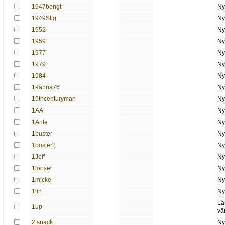
1947bengt
Ny
1949Stig
Ny
1952
Ny
1959
Ny
1977
Ny
1979
Ny
1984
Ny
19anna76
Ny
19thcenturyman
Ny
1AA
Ny
1Ante
Ny
1buster
Ny
1buster2
Ny
1Jeff
Ny
1looser
Ny
1micke
Ny
1tin
Ny
Lä
1up
vä
2 snack
Ny