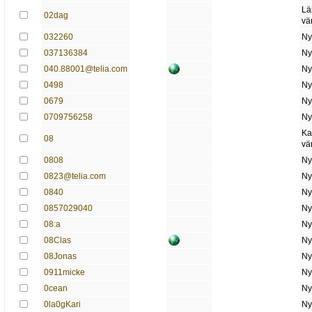
Lä
02dag
vä
032260
Ny
037136384
Ny
040.88001@telia.com
Ny
0498
Ny
0679
Ny
0709756258
Ny
Ka
08
vä
0808
Ny
0823@telia.com
Ny
0840
Ny
0857029040
Ny
08:a
Ny
08Clas
Ny
08Jonas
Ny
0911micke
Ny
0cean
Ny
0la0gKari
Ny