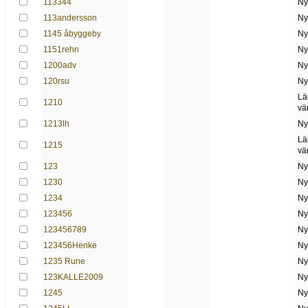
113344
Ny
113andersson
Ny
1145 åbyggeby
Ny
1151rehn
Ny
1200adv
Ny
120rsu
Ny
Lä
1210
vä
1213lh
Ny
Lä
1215
vä
123
Ny
1230
Ny
1234
Ny
123456
Ny
123456789
Ny
123456Henke
Ny
1235 Rune
Ny
123KALLE2009
Ny
1245
Ny