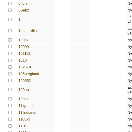
0libre
Ny
0Sebz
Ny
Lä
1
vä
Lä
1 plansvilla
vä
100%
Ny
10009
Ny
101112
Ny
1013
Ny
102578
Ny
105berglund
Ny
109652
Ny
Ex
109an
vä
10mm
Ny
11 grader
Ny
11 Indianen
Ny
1100xx
Ny
1116
Ny