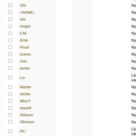
-30c
Ny
-:HeNkE:-
Ny
-AA-
Ny
-Angel-
Ny
-CM-
Ny
-Emil-
Ny
-Frost-
Ny
-Icaros-
Ny
-Joe-
Ny
-jonas-
Ny
Lä
-Lo-
vä
-Martin-
Ny
-micke-
Ny
-MizzY-
Ny
-myself-
Ny
-Nilsson-
Ny
-Ohlsson-
Ny
Lä
-PC-
vä