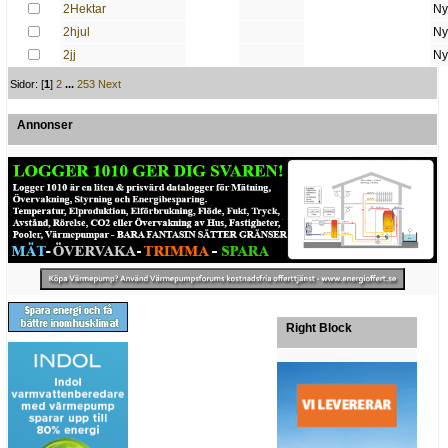
2Hektar
Ny
2hjul
Ny
2jj
Ny
Sidor: [
1
]
2
...
253
Next
Annonser
Right Block