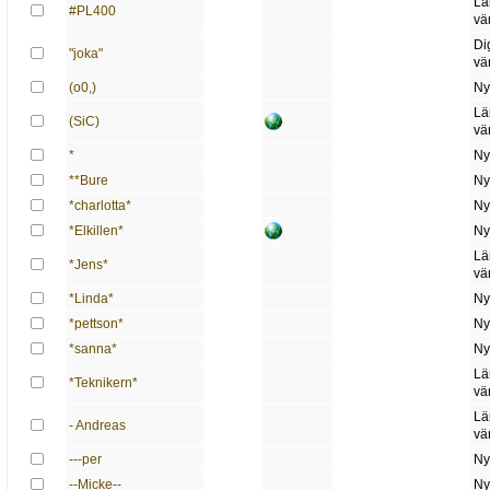
Lä
#PL400
vä
Di
"joka"
vä
(o0,)
Ny
Lä
(SiC)
vä
*
Ny
**Bure
Ny
*charlotta*
Ny
*Elkillen*
Ny
Lä
*Jens*
vä
*Linda*
Ny
*pettson*
Ny
*sanna*
Ny
Lä
*Teknikern*
vä
Lä
- Andreas
vä
---per
Ny
--Micke--
Ny