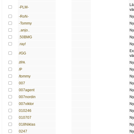
Lä
-PLM-
vä
-RoN-
Ny
-Tommy
Ny
..anjo..
Ny
.50BMG
Ny
.ray!
Ny
Ex
//GG
vä
//PA
Ny
/P
Ny
/tommy
Ny
007
Ny
007agent
Ny
007nordin
Ny
007viktor
Ny
010246
Ny
010707
Ny
018Niklas
Ny
0247
Ny