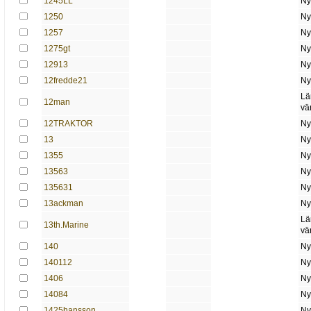
1245LL
Ny
1250
Ny
1257
Ny
1275gt
Ny
12913
Ny
12fredde21
Ny
Lä
12man
vä
12TRAKTOR
Ny
13
Ny
1355
Ny
13563
Ny
135631
Ny
13ackman
Ny
Lä
13th.Marine
vä
140
Ny
140112
Ny
1406
Ny
14084
Ny
1425hansson
Ny