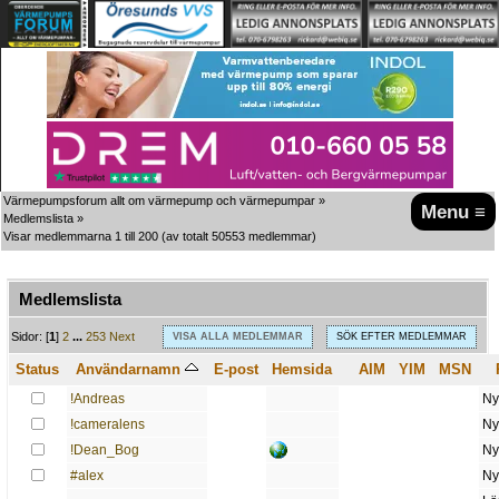
Värmepumpsforum allt om värmepump och värmepumpar
»
Menu ≡
Medlemslista
»
Visar medlemmarna 1 till 200
(av totalt 50553 medlemmar)
Medlemslista
A
B
C
D
E
F
G
H
I
J
K
L
M
N
O
P
Q
R
S
T
U
V
W
X
Y
Z
Sidor: [
1
]
2
...
253
Next
VISA ALLA MEDLEMMAR
SÖK EFTER MEDLEMMAR
Status
Användarnamn
E-post
Hemsida
AIM
YIM
MSN
!Andreas
Ny
!cameralens
Ny
!Dean_Bog
Ny
#alex
Ny