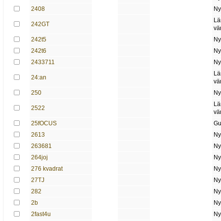
2408
Ny
Lä
242GT
vä
242t5
Ny
242t6
Ny
2433711
Ny
Lä
24:an
vä
250
Ny
Lä
2522
vä
25fOCUS
Gu
2613
Ny
263681
Ny
264joj
Ny
276 kvadrat
Ny
27TJ
Ny
282
Ny
2b
Ny
2fast4u
Ny