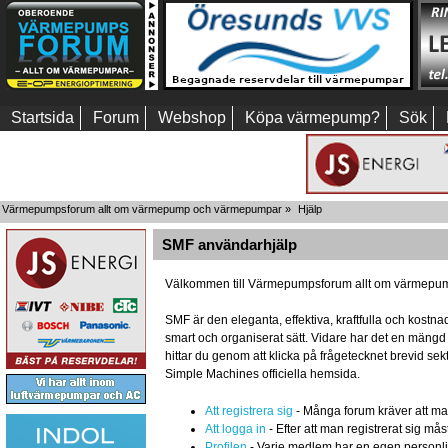
Startsida
Forum
Webshop
Köpa värmepump?
Sök
Värmepumpsforum allt om värmepump och värmepumpar
»
Hjälp
SMF användarhjälp
Välkommen till Värmepumpsforum allt om värmepum
SMF är den eleganta, effektiva, kraftfulla och kost
smart och organiserat sätt. Vidare har det en mäng
hittar du genom att klicka på frågetecknet brevid se
Simple Machines officiella hemsida.
Att registrera sig
- Många forum kräver att man r
Att logga in
- Efter att man registrerat sig mås
Profilen
- Varje medlem har en egen personlig