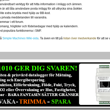
användbart verktyg för att hitta information i inlägg och ämnen.
r att låta användare posta inlägg för att uttrycka sina åsikter.
 lite extra krydda med hjälp av BB-kod.
 privata meddelanden till varandra.
emmar i ett forum.
nemang, högtider och födelsedagar med hjälp av kalendern.
est populära funktionerna i SMF.
på
Simple Machines Wiki-sida
. Ta även en titt på
listan över medverkande
för att se