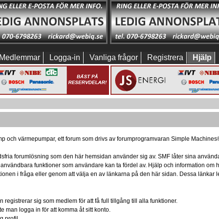
Medlemmar
Logga-in
Vanliga frågor
Registrera
Hjälp
p och värmepumpar, ett forum som drivs av forumprogramvaran Simple Machines
nadsfria forumlösning som den här hemsidan använder sig av. SMF låter sina använda
d användbara funktioner som användare kan ta fördel av. Hjälp och information o
ktionen i fråga eller genom att välja en av länkarna på den här sidan. Dessa länka
egistrerar sig som medlem för att få full tillgång till alla funktioner.
te man logga in för att komma åt sitt konto.
 profil.