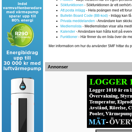
Sökfunktionen
- Sökfunktionen är ett oerhört 
Att posta inlägg
- Hela poängen med ett forum ä
Bulletin Board Code (BB-kod)
- Inlägg kan få
Privata meddelanden
- Användare kan skicka
Medlemslista
- Medlemslistan visar alla medl
Kalender
- Användare kan hålla koll på eve
Funktioner
- Här finner du en lista över de m
Mer information om hur du använder SMF hittar du 
Annonser