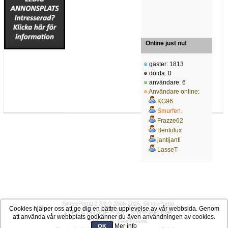
Online just nu!
gäster: 1813
dolda: 0
användare: 6
Användare online
:
KG96
Smurfen.
Frazze62
Bentolux
jantijanti
LasseT
SimplePortal 2.3.8 © 2008-2026, SimplePortal
Cookies hjälper oss att ge dig en bättre upplevelse av vår webbsida. Genom
SMF 2.0.19
|
SMF © 2017
,
Simple Machines
att använda vår webbplats godkänner du även användningen av cookies.
SMFAds
for
Free Forums
Mer info
OK