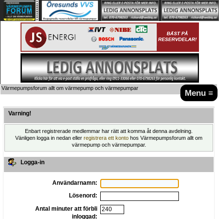
Värmepumpsforum allt om värmepump och värmepumpar
Menu ≡
Varning!
Enbart registrerade medlemmar har rätt att komma åt denna avdelning.
Vänligen logga in nedan eller
registrera ett konto
hos Värmepumpsforum allt om
värmepump och värmepumpar.
Logga-in
Användarnamn:
Lösenord:
Antal minuter att förbli
inloggad: