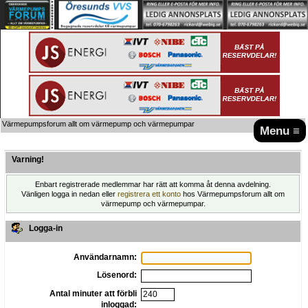
Värmepumpsforum allt om värmepump och värmepumpar
Menu ≡
Varning!
Enbart registrerade medlemmar har rätt att komma åt denna avdelning.
Vänligen logga in nedan eller
registrera ett konto
hos Värmepumpsforum allt om
värmepump och värmepumpar.
Logga-in
Användarnamn:
Lösenord:
Antal minuter att förbli
inloggad: