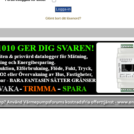
Glömt bort ditt lösenord?