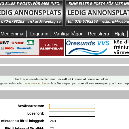
Medlemmar
Logga-in
Vanliga frågor
Registrera
Hjälp
Enbart registrerade medlemmar har rätt att komma åt denna avdelning.
ga in nedan eller
registrera ett konto
hos Värmepumpsforum allt om värmepump och värmep
Användarnamn:
Lösenord:
 minuter att förbli inloggad:
Förbli inloggad för alltid: