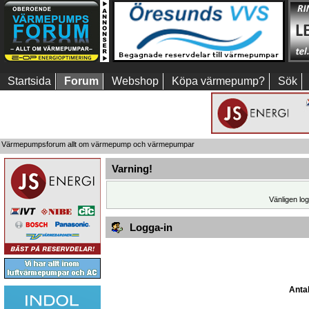
Startsida
Forum
Webshop
Köpa värmepump?
Sök
Värmepumpsforum allt om värmepump och värmepumpar
Varning!
Vänligen log
Logga-in
Antal