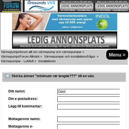
Värmepumpsforum allt om värmepump och värmepumpar
»
Menu ≡
VärmepumpsForum Allmänt
»
Värmepumpar och installationsfrågor.
»
Värmepumpar - Luft/luft
»
Installationer
Skicka ämnet "minimum rør lengde???" till en vän.
Ditt namn:
Din e-postadress:
Lägg till kommantar:
Mottagarens namn:
Mottagarens e-