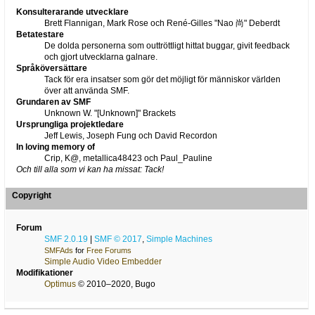
Konsulterarande utvecklare
Brett Flannigan, Mark Rose och René-Gilles "Nao 尚" Deberdt
Betatestare
De dolda personerna som outtröttligt hittat buggar, givit feedback
och gjort utvecklarna galnare.
Språköversättare
Tack för era insatser som gör det möjligt för människor världen
över att använda SMF.
Grundaren av SMF
Unknown W. "[Unknown]" Brackets
Ursprungliga projektledare
Jeff Lewis, Joseph Fung och David Recordon
In loving memory of
Crip, K@, metallica48423 och Paul_Pauline
Och till alla som vi kan ha missat: Tack!
Copyright
Forum
SMF 2.0.19
|
SMF © 2017
,
Simple Machines
SMFAds
for
Free Forums
Simple Audio Video Embedder
Modifikationer
Optimus
© 2010–2020, Bugo