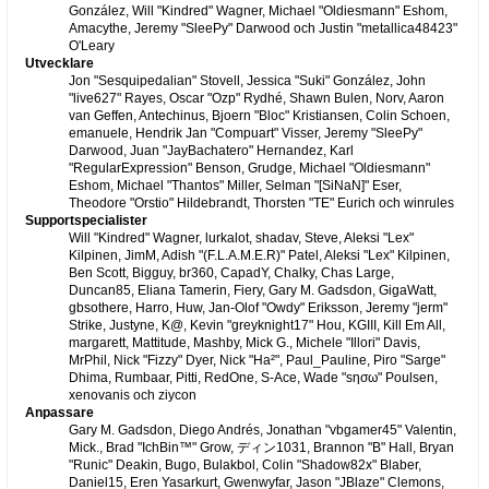
González, Will "Kindred" Wagner, Michael "Oldiesmann" Eshom,
Amacythe, Jeremy "SleePy" Darwood och Justin "metallica48423"
O'Leary
Utvecklare
Jon "Sesquipedalian" Stovell, Jessica "Suki" González, John
"live627" Rayes, Oscar "Ozp" Rydhé, Shawn Bulen, Norv, Aaron
van Geffen, Antechinus, Bjoern "Bloc" Kristiansen, Colin Schoen,
emanuele, Hendrik Jan "Compuart" Visser, Jeremy "SleePy"
Darwood, Juan "JayBachatero" Hernandez, Karl
"RegularExpression" Benson, Grudge, Michael "Oldiesmann"
Eshom, Michael "Thantos" Miller, Selman "[SiNaN]" Eser,
Theodore "Orstio" Hildebrandt, Thorsten "TE" Eurich och winrules
Supportspecialister
Will "Kindred" Wagner, lurkalot, shadav, Steve, Aleksi "Lex"
Kilpinen, JimM, Adish "(F.L.A.M.E.R)" Patel, Aleksi "Lex" Kilpinen,
Ben Scott, Bigguy, br360, CapadY, Chalky, Chas Large,
Duncan85, Eliana Tamerin, Fiery, Gary M. Gadsdon, GigaWatt,
gbsothere, Harro, Huw, Jan-Olof "Owdy" Eriksson, Jeremy "jerm"
Strike, Justyne, K@, Kevin "greyknight17" Hou, KGIII, Kill Em All,
margarett, Mattitude, Mashby, Mick G., Michele "Illori" Davis,
MrPhil, Nick "Fizzy" Dyer, Nick "Ha²", Paul_Pauline, Piro "Sarge"
Dhima, Rumbaar, Pitti, RedOne, S-Ace, Wade "sησω" Poulsen,
xenovanis och ziycon
Anpassare
Gary M. Gadsdon, Diego Andrés, Jonathan "vbgamer45" Valentin,
Mick., Brad "IchBin™" Grow, ディン1031, Brannon "B" Hall, Bryan
"Runic" Deakin, Bugo, Bulakbol, Colin "Shadow82x" Blaber,
Daniel15, Eren Yasarkurt, Gwenwyfar, Jason "JBlaze" Clemons,