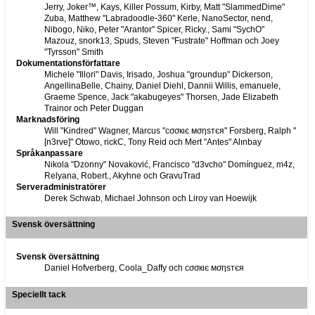
Jerry, Joker™, Kays, Killer Possum, Kirby, Matt "SlammedDime"
Zuba, Matthew "Labradoodle-360" Kerle, NanoSector, nend,
Nibogo, Niko, Peter "Arantor" Spicer, Ricky., Sami "SychO"
Mazouz, snork13, Spuds, Steven "Fustrate" Hoffman och Joey
"Tyrsson" Smith
Dokumentationsförfattare
Michele "Illori" Davis, Irisado, Joshua "groundup" Dickerson,
AngellinaBelle, Chainy, Daniel Diehl, Dannii Willis, emanuele,
Graeme Spence, Jack "akabugeyes" Thorsen, Jade Elizabeth
Trainor och Peter Duggan
Marknadsföring
Will "Kindred" Wagner, Marcus "cσσкιє мσηѕтєя" Forsberg, Ralph "
[n3rve]" Otowo, rickC, Tony Reid och Mert "Antes" Alınbay
Språkanpassare
Nikola "Dzonny" Novaković, Francisco "d3vcho" Domínguez, m4z,
Relyana, Robert., Akyhne och GravuTrad
Serveradministratörer
Derek Schwab, Michael Johnson och Liroy van Hoewijk
Svensk översättning
Svensk översättning
Daniel Hofverberg, Coola_Daffy och cσσкιє мσηѕтєя
Speciellt tack