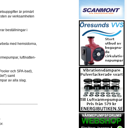
tsuppgifter är primärt
resten av verksamheten
ar beställningar i
, arbeta med hemsidorna,
rmepumpar, luft/vatten-
 Pooler och SPA-bad),
et") samt
mpar av alla slag.
.
r.