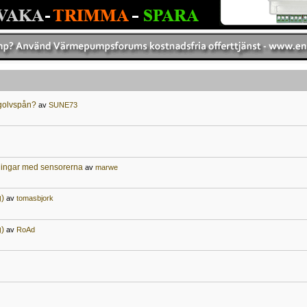
g golvspån?
av
SUNE73
ningar med sensorerna
av
marwe
g)
av
tomasbjork
g)
av
RoAd