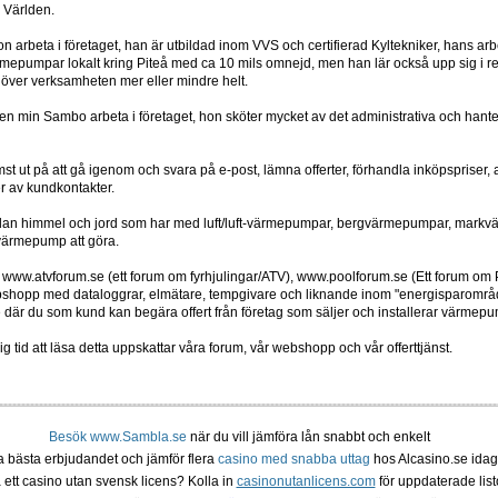
h Världen.
 arbeta i företaget, han är utbildad inom VVS och certifierad Kyltekniker, hans arbe
ärmepumpar lokalt kring Piteå med ca 10 mils omnejd, men han lär också upp sig i 
a över verksamheten mer eller mindre helt.
en min Sambo arbeta i företaget, hon sköter mycket av det administrativa och hanter
ämst ut på att gå igenom och svara på e-post, lämna offerter, förhandla inköpspriser
er av kundkontakter.
ellan himmel och jord som har med luft/luft-värmepumpar, bergvärmepumpar, markvä
värmepump att göra.
 www.atvforum.se (ett forum om fyrhjulingar/ATV), www.poolforum.se (Ett forum om
shopp med dataloggrar, elmätare, tempgivare och liknande inom "energisparområd
e där du som kund kan begära offert från företag som säljer och installerar värmepu
ig tid att läsa detta uppskattar våra forum, vår webshopp och vår offerttjänst.
Besök www.Sambla.se
när du vill jämföra lån snabbt och enkelt
ta bästa erbjudandet och jämför flera
casino med snabba uttag
hos Alcasino.se idag
 ett casino utan svensk licens? Kolla in
casinonutanlicens.com
för uppdaterade listo