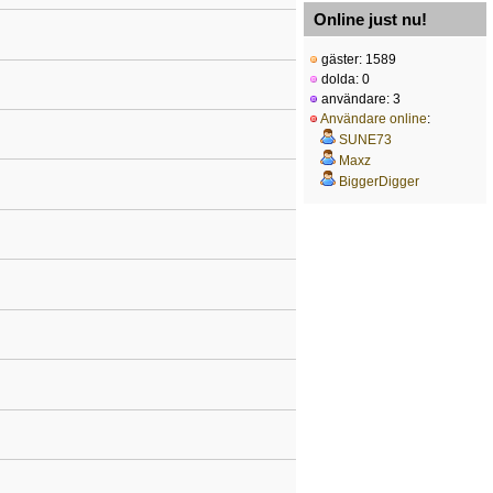
Online just nu!
gäster: 1589
dolda: 0
användare: 3
Användare online
:
SUNE73
Maxz
BiggerDigger