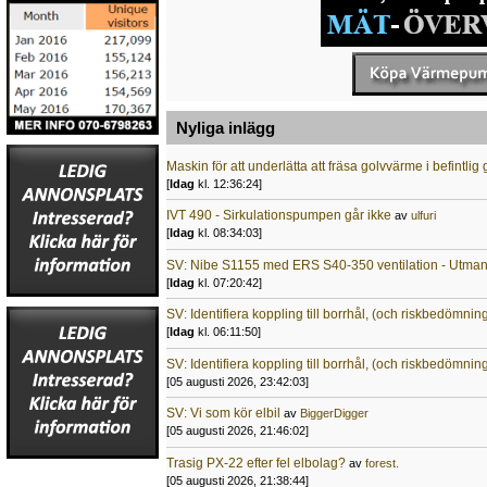
Nyliga inlägg
Maskin för att underlätta att fräsa golvvärme i befintli
[
Idag
kl. 12:36:24]
IVT 490 - Sirkulationspumpen går ikke
av
ulfuri
[
Idag
kl. 08:34:03]
SV: Nibe S1155 med ERS S40-350 ventilation - Utma
[
Idag
kl. 07:20:42]
SV: Identifiera koppling till borrhål, (och riskbedömnin
[
Idag
kl. 06:11:50]
SV: Identifiera koppling till borrhål, (och riskbedömnin
[05 augusti 2026, 23:42:03]
SV: Vi som kör elbil
av
BiggerDigger
[05 augusti 2026, 21:46:02]
Trasig PX-22 efter fel elbolag?
av
forest.
[05 augusti 2026, 21:38:44]