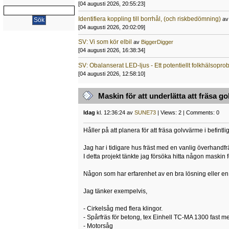
[04 augusti 2026, 20:55:23]
Identifiera koppling till borrhål, (och riskbedömning)
a
[04 augusti 2026, 20:02:09]
SV: Vi som kör elbil
av
BiggerDigger
[04 augusti 2026, 16:38:34]
SV: Obalanserat LED-ljus - Ett potentiellt folkhälsopr
[04 augusti 2026, 12:58:10]
Maskin för att underlätta att fräsa g
Idag
kl. 12:36:24 av
SUNE73
| Views: 2 | Comments: 0
Håller på att planera för att fräsa golvvärme i befin
Jag har i tidigare hus fräst med en vanlig överhandfrä
I detta projekt tänkte jag försöka hitta någon maskin
Någon som har erfarenhet av en bra lösning eller en 
Jag tänker exempelvis,
- Cirkelsåg med flera klingor.
- Spårfräs för betong, tex Einhell TC-MA 1300 fast me
- Motorsåg