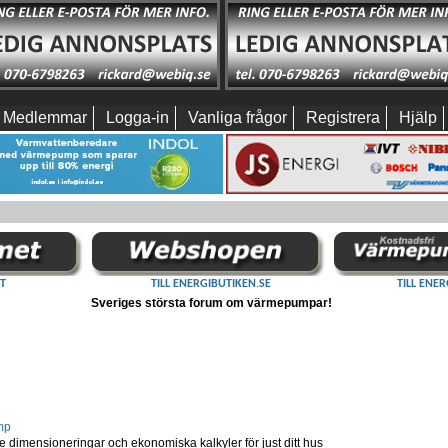
Medlemmar
Logga-in
Vanliga frågor
Registrera
Hjälp
T
TILL ENERGIBUTIKEN.SE
TILL ENER
Sveriges största forum om värmepumpar!
mp
dimensioneringar och ekonomiska kalkyler för just ditt hus