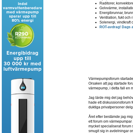
Raditorer, konvektore
Golvvärme, installatio
Energibrunnar, brun
Ventilation, fukt och
Solenergi, vindkraft 
ROT-avdrag! Dags at
Värmepumpsforum startades 
Orsaken att jag startade for
värmepump, i detta fall en
Jag lärde mig det jag beh
hade ett diskussionsforum fö
duktiga privatpersoner delg
Året efter bestämde jag mig
ett forum om värmepumpar av 
mycket specialiserat forum
smugit sig in avdelningar o