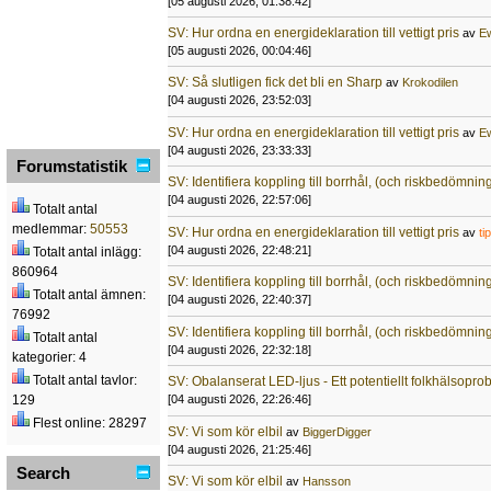
[05 augusti 2026, 01:38:42]
SV: Hur ordna en energideklaration till vettigt pris
av
E
[05 augusti 2026, 00:04:46]
SV: Så slutligen fick det bli en Sharp
av
Krokodilen
[04 augusti 2026, 23:52:03]
SV: Hur ordna en energideklaration till vettigt pris
av
E
[04 augusti 2026, 23:33:33]
Forumstatistik
SV: Identifiera koppling till borrhål, (och riskbedömnin
[04 augusti 2026, 22:57:06]
Totalt antal
medlemmar:
50553
SV: Hur ordna en energideklaration till vettigt pris
av
ti
[04 augusti 2026, 22:48:21]
Totalt antal inlägg:
860964
SV: Identifiera koppling till borrhål, (och riskbedömnin
Totalt antal ämnen:
[04 augusti 2026, 22:40:37]
76992
SV: Identifiera koppling till borrhål, (och riskbedömnin
Totalt antal
[04 augusti 2026, 22:32:18]
kategorier: 4
Totalt antal tavlor:
SV: Obalanserat LED-ljus - Ett potentiellt folkhälsopr
[04 augusti 2026, 22:26:46]
129
Flest online: 28297
SV: Vi som kör elbil
av
BiggerDigger
[04 augusti 2026, 21:25:46]
Search
SV: Vi som kör elbil
av
Hansson