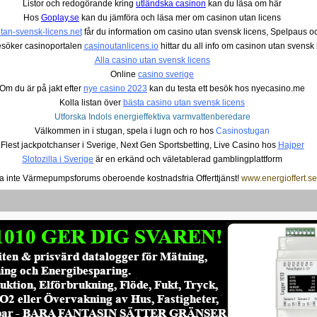
Listor och redogörande kring
utländska casinon
kan du läsa om här
Hos
Goplay.se
kan du jämföra och läsa mer om casinon utan licens
tan-svensk-licens.net
får du information om casino utan svensk licens, Spelpaus oc
söker casinoportalen
casinoutanlicens.io
hittar du all info om casinon utan svensk 
Alla casino utan svensk licens
Online
casino sverige
Om du är på jakt efter
nye casino 2023
kan du testa ett besök hos nyecasino.me
Kolla listan över
bästa casino utan svensk licens
Utforska Indols energieffektiva varmvattenberedare
Välkommen in i stugan, spela i lugn och ro hos
Casinostugan
Flest jackpotchanser i Sverige, Next Gen Sportsbetting, Live Casino hos
Hajper
Slotozilla i Sverige
är en erkänd och väletablerad gamblingplattform
a inte Värmepumpsforums oberoende kostnadsfria Offerttjänst!
www.energioffert.se