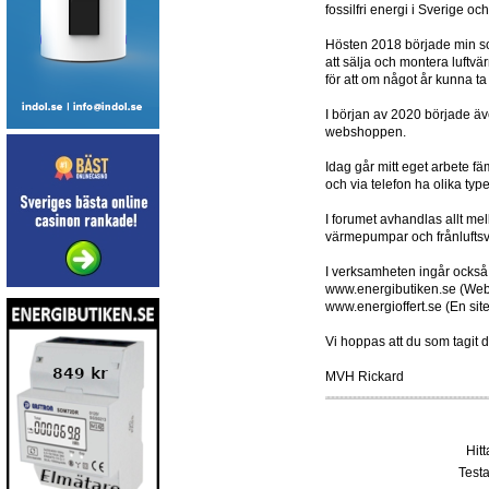
fossilfri energi i Sverige oc
Hösten 2018 började min son
att sälja och montera luftv
för att om något år kunna t
I början av 2020 började äv
webshoppen.
Idag går mitt eget arbete f
och via telefon ha olika typ
I forumet avhandlas allt m
värmepumpar och frånlufts
I verksamheten ingår också
www.energibutiken.se (Web
www.energioffert.se (En sit
Vi hoppas att du som tagit d
MVH Rickard
Hit
Testa