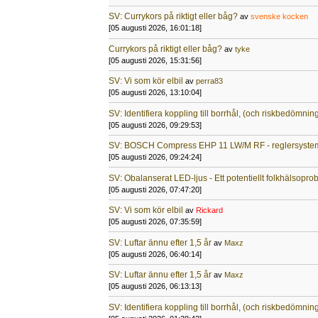
SV: Currykors på riktigt eller båg?
av
svenske kocken
[05 augusti 2026, 16:01:18]
Currykors på riktigt eller båg?
av
tyke
[05 augusti 2026, 15:31:56]
SV: Vi som kör elbil
av
perra83
[05 augusti 2026, 13:10:04]
SV: Identifiera koppling till borrhål, (och riskbedömnin
[05 augusti 2026, 09:29:53]
SV: BOSCH Compress EHP 11 LW/M RF - reglersyste
[05 augusti 2026, 09:24:24]
SV: Obalanserat LED-ljus - Ett potentiellt folkhälsopr
[05 augusti 2026, 07:47:20]
SV: Vi som kör elbil
av
Rickard
[05 augusti 2026, 07:35:59]
SV: Luftar ännu efter 1,5 år
av
Maxz
[05 augusti 2026, 06:40:14]
SV: Luftar ännu efter 1,5 år
av
Maxz
[05 augusti 2026, 06:13:13]
SV: Identifiera koppling till borrhål, (och riskbedömnin