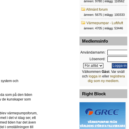
ämnen: 9780 | inlägg: 116562
Allmänt forum
ämnen: 5675 | inlägg: 100333
Värmepumpar - Luft/luft
ämnen: 4705 | inlägg: 53446
Medlemsinfo
Användarnamn:
Lösenord:
Välkommen
Gäst
. Var snäll
och
logga in
eller
registrera
et system och
dig som ny medlem
.
Right Block
ida som på den tiden
g av de kunskaper som
et blev värmepumpsforum,
t i det vi idag ser, ett
 med tiden har det även
l i omställningen till