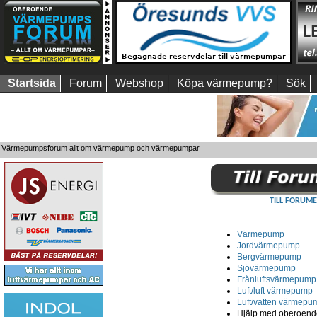
Startsida
Forum
Webshop
Köpa värmepump?
Sök
Värmepumpsforum allt om värmepump och värmepumpar
TILL FORUME
Värmepump
Jordvärmepump
Bergvärmepump
Sjövärmepump
Frånluftsvärmepump
Luft/luft värmepump
Luft/vatten värmepu
Hjälp med oberoende 