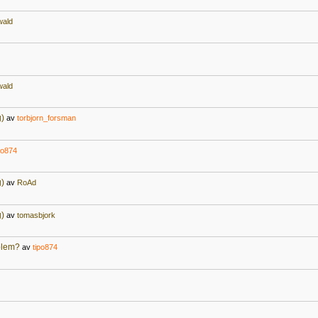
wald
wald
g)
av
torbjorn_forsman
po874
g)
av
RoAd
g)
av
tomasbjork
oblem?
av
tipo874