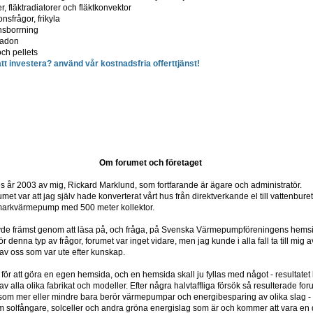
r, fläktradiatorer och fläktkonvektor
nsfrågor, frikyla
nsborrning
 radon
och pellets
t investera? använd vår kostnadsfria offerttjänst!
Om forumet och företaget
år 2003 av mig, Rickard Marklund, som fortfarande är ägare och administratör.
umet var att jag själv hade konverterat vårt hus från direktverkande el till vattenbur
 markvärmepump med 500 meter kollektor.
övde främst genom att läsa på, och fråga, på Svenska Värmepumpföreningens hems
r denna typ av frågor, forumet var inget vidare, men jag kunde i alla fall ta till mi
av oss som var ute efter kunskap.
 för att göra en egen hemsida, och en hemsida skall ju fyllas med något - resultat
alla olika fabrikat och modeller. Efter några halvtaffliga försök så resulterade forume
 som mer eller mindre bara berör värmepumpar och energibesparing av olika slag -
m solfångare, solceller och andra gröna energislag som är och kommer att vara en de