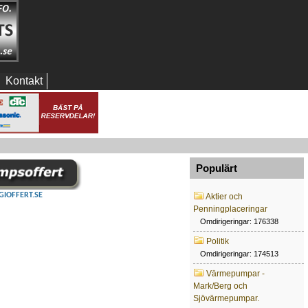
Kontakt
Populärt
GIOFFERT.SE
Aktier och
Penningplaceringar
Omdirigeringar: 176338
Politik
Omdirigeringar: 174513
Värmepumpar -
Mark/Berg och
Sjövärmepumpar.