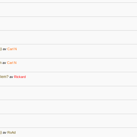
g)
av
Carl N
m
av
Carl N
oblem?
av
Rickard
g)
av
RoAd