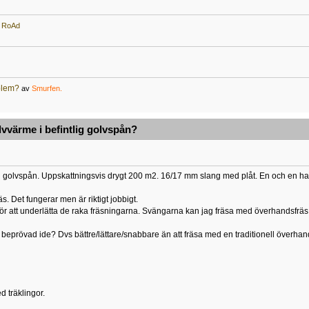
v
RoAd
oblem?
av
Smurfen.
olvvärme i befintlig golvspån?
tlig golvspån. Uppskattningsvis drygt 200 m2. 16/17 mm slang med plåt. En och en ha
s. Det fungerar men är riktigt jobbigt.
 för att underlätta de raka fräsningarna. Svängarna kan jag fräsa med överhandsfräs
beprövad ide? Dvs bättre/lättare/snabbare än att fräsa med en traditionell överha
d träklingor.