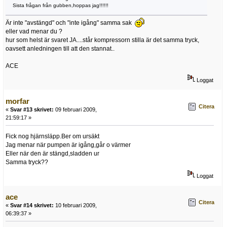
Sista frågan från gubben,hoppas jag!!!!!!
Är inte "avstängd" och "inte igång" samma sak
eller vad menar du ?
hur som helst är svaret JA....står kompressorn stilla är det samma tryck,
oavsett anledningen till att den stannat..
ACE
Loggat
morfar
Citera
«
Svar #13 skrivet:
09 februari 2009,
21:59:17 »
Fick nog hjärnsläpp.Ber om ursäkt
Jag menar när pumpen är igång,går o värmer
Eller när den är stängd,sladden ur
Samma tryck??
Loggat
ace
Citera
«
Svar #14 skrivet:
10 februari 2009,
06:39:37 »