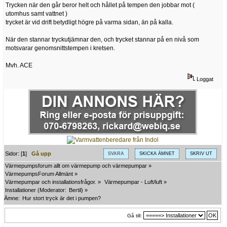
Trycken när den går beror helt och hållet på tempen den jobbar mot (
utomhus samt vattnet )
trycket är vid drift betydligt högre på varma sidan, än på kalla.
När den stannar tryckutjämnar den, och trycket stannar på en nivå som
motsvarar genomsnittstempen i kretsen.
Mvh. ACE
Loggat
Sidor: [
1
]
Gå upp
SVARA
SKICKA ÄMNET
SKRIV UT
Värmepumpsforum allt om värmepump och värmepumpar
»
VärmepumpsForum Allmänt
»
Värmepumpar och installationsfrågor.
»
Värmepumpar - Luft/luft
»
Installationer
(Moderator:
Bertil
) »
Ämne:
Hur stort tryck är det i pumpen?
Gå till: