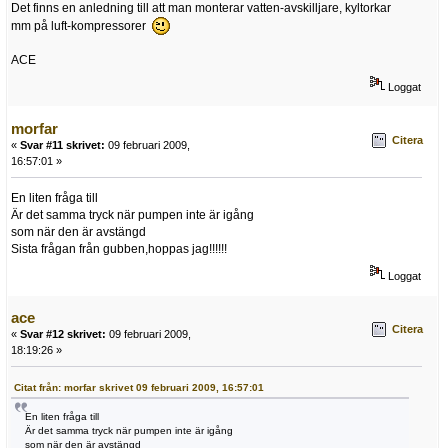
Det finns en anledning till att man monterar vatten-avskilljare, kyltorkar
mm på luft-kompressorer
ACE
Loggat
morfar
Citera
«
Svar #11 skrivet:
09 februari 2009,
16:57:01 »
En liten fråga till
Är det samma tryck när pumpen inte är igång
som när den är avstängd
Sista frågan från gubben,hoppas jag!!!!!!
Loggat
ace
Citera
«
Svar #12 skrivet:
09 februari 2009,
18:19:26 »
Citat från: morfar skrivet 09 februari 2009, 16:57:01
En liten fråga till
Är det samma tryck när pumpen inte är igång
som när den är avstängd