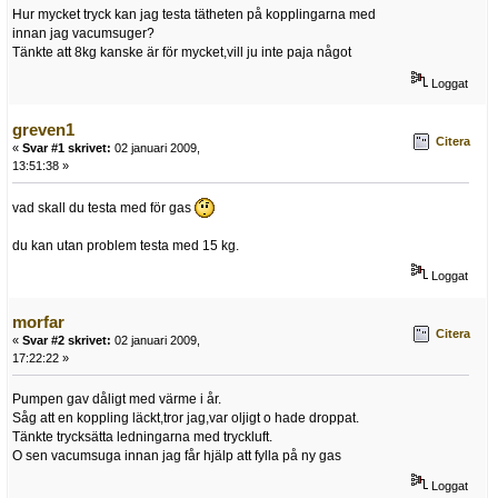
Hur mycket tryck kan jag testa tätheten på kopplingarna med
innan jag vacumsuger?
Tänkte att 8kg kanske är för mycket,vill ju inte paja något
Loggat
greven1
Citera
«
Svar #1 skrivet:
02 januari 2009,
13:51:38 »
vad skall du testa med för gas
du kan utan problem testa med 15 kg.
Loggat
morfar
Citera
«
Svar #2 skrivet:
02 januari 2009,
17:22:22 »
Pumpen gav dåligt med värme i år.
Såg att en koppling läckt,tror jag,var oljigt o hade droppat.
Tänkte trycksätta ledningarna med tryckluft.
O sen vacumsuga innan jag får hjälp att fylla på ny gas
Loggat