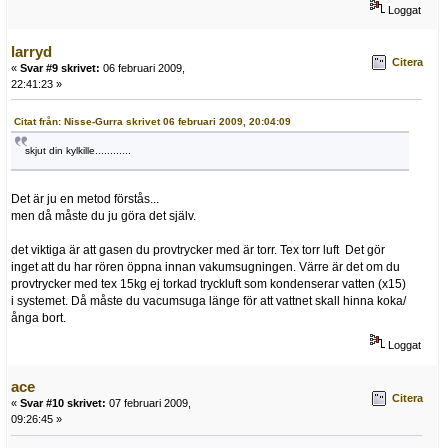
Loggat
larryd
Citera
«
Svar #9 skrivet:
06 februari 2009,
22:41:23 »
Citat från: Nisse-Gurra skrivet 06 februari 2009, 20:04:09
skjut din kylkille............
Det är ju en metod förstås...
men då måste du ju göra det själv.
det viktiga är att gasen du provtrycker med är torr. Tex torr luft Det gör
inget att du har rören öppna innan vakumsugningen. Värre är det om du
provtrycker med tex 15kg ej torkad tryckluft som kondenserar vatten (x15)
i systemet. Då måste du vacumsuga länge för att vattnet skall hinna koka/
ånga bort.
Loggat
ace
Citera
«
Svar #10 skrivet:
07 februari 2009,
09:26:45 »