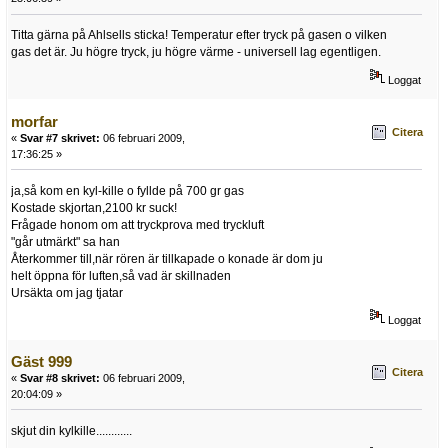
Titta gärna på Ahlsells sticka! Temperatur efter tryck på gasen o vilken
gas det är. Ju högre tryck, ju högre värme - universell lag egentligen.
Loggat
morfar
Citera
«
Svar #7 skrivet:
06 februari 2009,
17:36:25 »
ja,så kom en kyl-kille o fyllde på 700 gr gas
Kostade skjortan,2100 kr suck!
Frågade honom om att tryckprova med tryckluft
"går utmärkt" sa han
Återkommer till,när rören är tillkapade o konade är dom ju
helt öppna för luften,så vad är skillnaden
Ursäkta om jag tjatar
Loggat
Gäst 999
Citera
«
Svar #8 skrivet:
06 februari 2009,
20:04:09 »
skjut din kylkille............