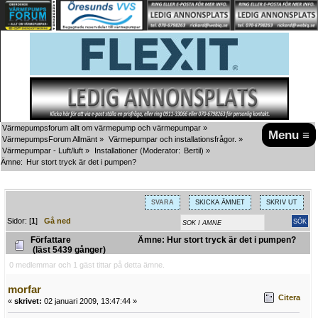
Värmepumpsforum allt om värmepump och värmepumpar
»
Menu ≡
VärmepumpsForum Allmänt
»
Värmepumpar och installationsfrågor.
»
Värmepumpar - Luft/luft
»
Installationer
(Moderator:
Bertil
) »
Ämne:
Hur stort tryck är det i pumpen?
SVARA
SKICKA ÄMNET
SKRIV UT
Sidor: [
1
]
Gå ned
Författare
Ämne: Hur stort tryck är det i pumpen?
(läst 5439 gånger)
0 medlemmar och 1 gäst tittar på detta ämne.
morfar
Citera
«
skrivet:
02 januari 2009, 13:47:44 »