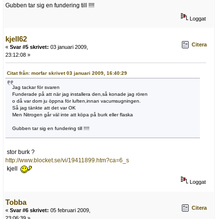
Gubben tar sig en fundering till !!!!
Loggat
kjell62
Citera
«
Svar #5 skrivet:
03 januari 2009,
23:12:08 »
Citat från: morfar skrivet 03 januari 2009, 16:40:29
Jag tackar för svaren
Funderade på att när jag installera den,så konade jag rören
o då var dom ju öppna för luften,innan vacumsugningen.
Så jag tänkte att det var OK
Men Nitrogen går väl inte att köpa på burk eller flaska
Gubben tar sig en fundering till !!!!
stor burk ?
http://www.blocket.se/vi/19411899.htm?ca=6_s
kjell
Loggat
Tobba
Citera
«
Svar #6 skrivet:
05 februari 2009,
23:06:39 »