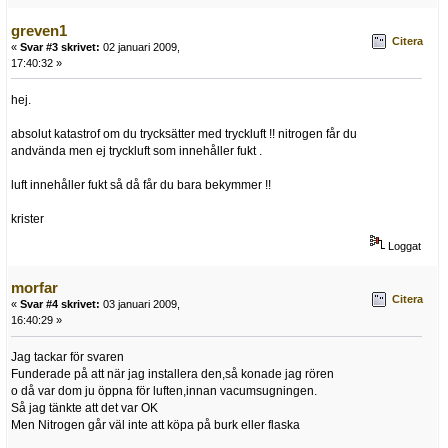
greven1
Citera
«
Svar #3 skrivet:
02 januari 2009,
17:40:32 »
hej.
absolut katastrof om du trycksätter med tryckluft !! nitrogen får du
andvända men ej tryckluft som innehåller fukt .
luft innehåller fukt så då får du bara bekymmer !!
krister
Loggat
morfar
Citera
«
Svar #4 skrivet:
03 januari 2009,
16:40:29 »
Jag tackar för svaren
Funderade på att när jag installera den,så konade jag rören
o då var dom ju öppna för luften,innan vacumsugningen.
Så jag tänkte att det var OK
Men Nitrogen går väl inte att köpa på burk eller flaska