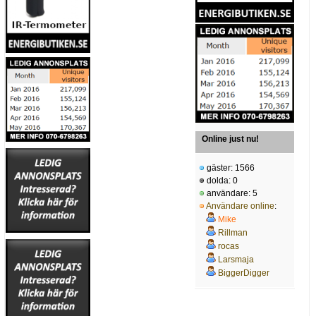
Online just nu!
gäster: 1566
dolda: 0
användare: 5
Användare online
:
Mike
Rillman
rocas
Larsmaja
BiggerDigger