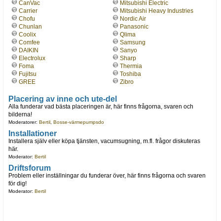
CanVac
Mitsubishi Electric
Carrier
Mitsubishi Heavy Industries
Chofu
Nordic Air
Chunlan
Panasonic
Coolix
Qlima
Comfee
Samsung
DAIKIN
Sanyo
Electrolux
Sharp
Foma
Thermia
Fujitsu
Toshiba
GREE
Zibro
Placering av inne och ute-del
Alla funderar vad bästa placeringen är, här finns frågorna, svaren och
bilderna!
Moderatorer:
Bertil
,
Bosse-värmepumpsdo
Installationer
Installera själv eller köpa tjänsten, vacumsugning, m.fl. frågor diskuteras
här.
Moderator:
Bertil
Driftsforum
Problem eller inställningar du funderar över, här finns frågorna och svaren
för dig!
Moderator:
Bertil