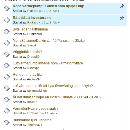
Köpa värmepump? Guiden som hjälper dig!
Startat av
Rickard
«
1
2
...
6
Alla
»
Rätt tid att investera nu!
Startat av
Rickard
«
1
2
...
8
Alla
»
Byte lager fläkttrumma
Startat av Dunken09
Me rz35 sumo/Daikin xth 40/Panasonic 35zke
Startat av
Svepit
Vägginfällt utblås?
Startat av
Dreas89
Luftvärmepump innedel som värmeförflyttare
Startat av
Niklaspe
Rengörning av filter
Startat av Anders37
Luftvärmepump för att kyla övervåning eller frikyla?
Startat av
porrmaskinen
Är det dumt att köpa en Bosch Climate 2000 Set 70 WE?
Startat av
mb107
Värmeförflyttare bygga själv?
Startat av
UrQuattro
«
1
2
Alla
»
Bubblande ljud i innerdel.
Startat av
Thompa71