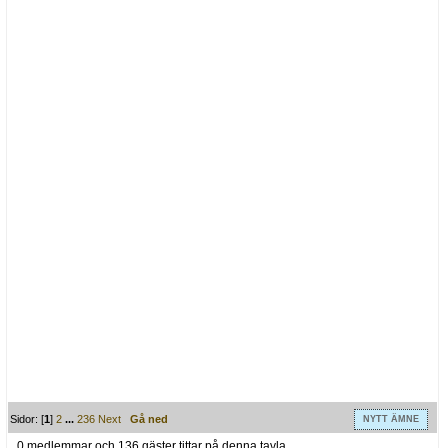
Sidor: [
1
]
2
...
236
Next
Gå ned
NYTT ÄMNE
0 medlemmar och 136 gäster tittar på denna tavla.