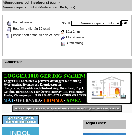
Värmepumpar och installationsfrågor.
»
Värmepumpar - Luft/luft
(Moderatorer:
Bertil
,
pi.r
)
Normalt ämne
Gå till:
Hett ämne (fler än 15 svar)
Låst ämne
Mycket hett ämne (fler än 25 svar)
Klistrat ämne
Omröstning
Annonser
Right Block