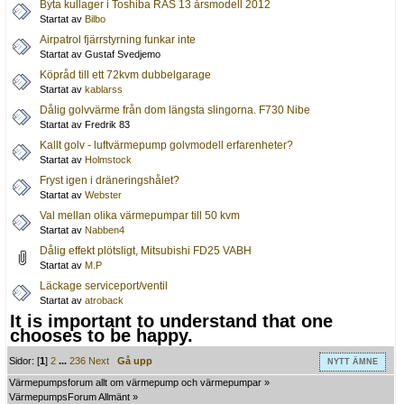
Byta kullager i Toshiba RAS 13 årsmodell 2012
Startat av
Bilbo
Airpatrol fjärrstyrning funkar inte
Startat av Gustaf Svedjemo
Köpråd till ett 72kvm dubbelgarage
Startat av
kablarss
Dålig golvvärme från dom längsta slingorna. F730 Nibe
Startat av Fredrik 83
Kallt golv - luftvärmepump golvmodell erfarenheter?
Startat av
Holmstock
Fryst igen i dräneringshålet?
Startat av
Webster
Val mellan olika värmepumpar till 50 kvm
Startat av
Nabben4
Dålig effekt plötsligt, Mitsubishi FD25 VABH
Startat av
M.P
Läckage serviceport/ventil
Startat av
atroback
It is important to understand that one
chooses to be happy.
Sidor: [
1
]
2
...
236
Next
Gå upp
NYTT ÄMNE
Värmepumpsforum allt om värmepump och värmepumpar
»
VärmepumpsForum Allmänt
»