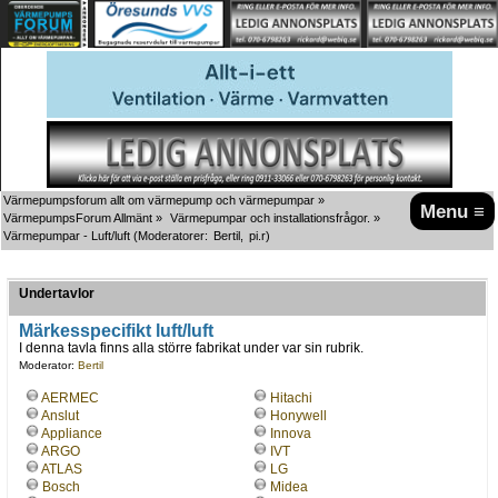
Värmepumpsforum allt om värmepump och värmepumpar
»
Menu ≡
VärmepumpsForum Allmänt
»
Värmepumpar och installationsfrågor.
»
Värmepumpar - Luft/luft
(Moderatorer:
Bertil
,
pi.r
)
Undertavlor
Märkesspecifikt luft/luft
I denna tavla finns alla större fabrikat under var sin rubrik.
Moderator:
Bertil
AERMEC
Hitachi
Anslut
Honywell
Appliance
Innova
ARGO
IVT
ATLAS
LG
Bosch
Midea