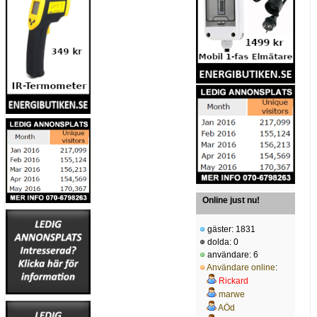
Online just nu!
gäster: 1831
dolda: 0
användare: 6
Användare online
:
Rickard
marwe
AÖd