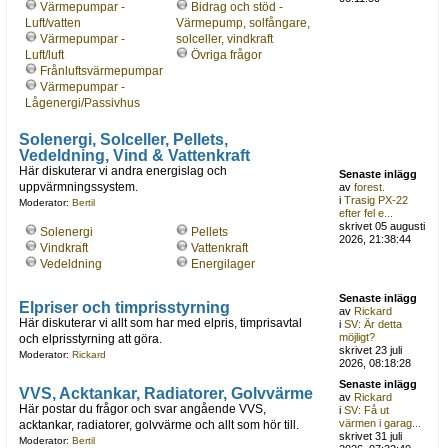
Värmepumpar -
Bidrag och stöd -
Luft/vatten
Värmepump, solfångare,
Värmepumpar -
solceller, vindkraft
Luft/luft
Övriga frågor
Frånluftsvärmepumpar
Värmepumpar -
Lågenergi/Passivhus
Solenergi, Solceller, Pellets,
Vedeldning, Vind & Vattenkraft
Här diskuterar vi andra energislag och
Senaste inlägg
uppvärmningssystem.
av
forest.
i
Trasig PX-22
Moderator:
Bertil
efter fel e...
skrivet 05 augusti
Solenergi
Pellets
2026, 21:38:44
Vindkraft
Vattenkraft
Vedeldning
Energilager
Senaste inlägg
Elpriser och timprisstyrning
av
Rickard
Här diskuterar vi allt som har med elpris, timprisavtal
i
SV: Är detta
möjligt?
och elprisstyrning att göra.
skrivet 23 juli
Moderator:
Rickard
2026, 08:18:28
Senaste inlägg
VVS, Acktankar, Radiatorer, Golvvärme
av
Rickard
Här postar du frågor och svar angående VVS,
i
SV: Få ut
värmen i garag...
acktankar, radiatorer, golvvärme och allt som hör till.
skrivet 31 juli
Moderator:
Bertil