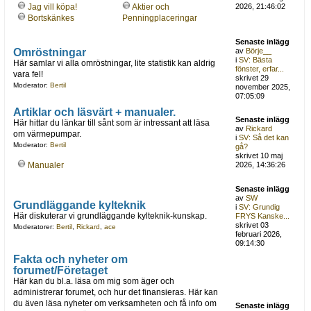
Jag vill köpa!
Aktier och
2026, 21:46:02
Bortskänkes
Penningplaceringar
Senaste inlägg
Omröstningar
av
Börje__
i
SV: Bästa
Här samlar vi alla omröstningar, lite statistik kan aldrig
fönster, erfar...
vara fel!
skrivet 29
Moderator:
Bertil
november 2025,
07:05:09
Artiklar och läsvärt + manualer.
Senaste inlägg
Här hittar du länkar till sånt som är intressant att läsa
av
Rickard
om värmepumpar.
i
SV: Så det kan
Moderator:
Bertil
gå?
skrivet 10 maj
Manualer
2026, 14:36:26
Senaste inlägg
av
SW
Grundläggande kylteknik
i
SV: Grundig
Här diskuterar vi grundläggande kylteknik-kunskap.
FRYS Kanske...
skrivet 03
Moderatorer:
Bertil
,
Rickard
,
ace
februari 2026,
09:14:30
Fakta och nyheter om
forumet/Företaget
Här kan du bl.a. läsa om mig som äger och
administrerar forumet, och hur det finansieras. Här kan
du även läsa nyheter om verksamheten och få info om
Senaste inlägg