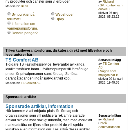
ny produkter och tjänster som vi erbjuder.
av
Rickard
i
SV: Kontakt och
Moderator:
Bertil
cookie-i...
skrivet 07 maj
Synpunkter på
Webshopen
2026, 05:23:12
forumet?
Hjälp
Information om
värmepumpsforum.
Donera pengar?
Tillverkar/leverantörsforum, diskutera direkt med tillverkare och
leverantörer här!
TS Comfort AB
Senaste inlägg
av
TS Comfort
Tidigare TS Fastighesservice, leverantör av kända
AB
kvalitetsmärken inom luftvärmepumpar till förmånliga
i
Någon som
priser för privatpersoner samt företag. Seriösa
möjligen har k...
garantiåtaganden ingår självklart vid köp.
skrivet 02 januari
2026, 19:49:35
Moderator:
TS Comfort AB
Sponsrade artiklar
Sponsrade artiklar, information
Här kommer vi att erbjuda plats för företag och
organisationer som vill publicera reklamrelaterade
Senaste inlägg
av
Rickard
artiklar skrivna med sakligt innehåll, men med avsikt att
i
Piteå -
marknadsföra en tjänst eller produkt de vill sprida
Sommarstaden -
kunskap eller information om. Läs alltså dessa artiklar