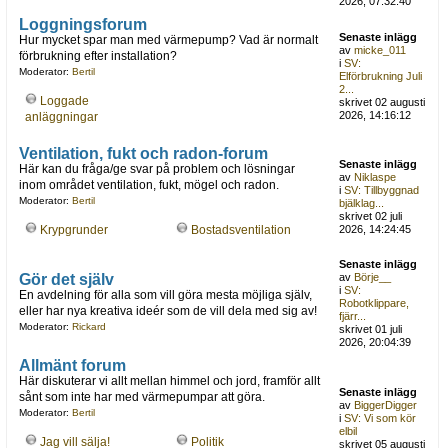
2026, 07:32:40
Loggningsforum
Senaste inlägg
Hur mycket spar man med värmepump? Vad är normalt
av
micke_011
förbrukning efter installation?
i
SV:
Moderator:
Bertil
Elförbrukning Juli
2...
Loggade
skrivet 02 augusti
2026, 14:16:12
anläggningar
Ventilation, fukt och radon-forum
Senaste inlägg
Här kan du fråga/ge svar på problem och lösningar
av
Niklaspe
inom området ventilation, fukt, mögel och radon.
i
SV: Tillbyggnad
Moderator:
Bertil
bjälklag...
skrivet 02 juli
Krypgrunder
Bostadsventilation
2026, 14:24:45
Senaste inlägg
Gör det själv
av
Börje__
i
SV:
En avdelning för alla som vill göra mesta möjliga själv,
Robotklippare,
eller har nya kreativa ideér som de vill dela med sig av!
fjärr...
Moderator:
Rickard
skrivet 01 juli
2026, 20:04:39
Allmänt forum
Här diskuterar vi allt mellan himmel och jord, framför allt
Senaste inlägg
sånt som inte har med värmepumpar att göra.
av
BiggerDigger
Moderator:
Bertil
i
SV: Vi som kör
elbil
Jag vill sälja!
Politik
skrivet 05 augusti