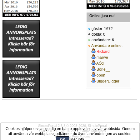
Online just nu!
gäster: 1672
dolda: 0
användare: 6
Användare online
:
Rickard
marwe
AÖd
Börje__
öbon
BiggerDigger
SimplePortal 2.3.8 © 2008-2026, SimplePortal
Cookies hjälper oss att ge dig en bättre upplevelse av vår webbsida. Genom
SMF 2.0.19
|
SMF © 2017
,
Simple Machines
att använda vår webbplats godkänner du även användningen av cookies.
SMFAds
for
Free Forums
Mer info
OK