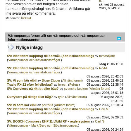
h...
med vetskap om att det troligen finns en
skrivet 02 augusti
2019, 08:43:50
marknadsföringsstrategi hos författaren. Artiklarna går
inte svara på eller kommentera.
Moderator:
Rickard
Värmepumpsforum allt om värmepump och värmepumpar -
Informationscenter
Nyliga inlägg
SV: Identifiera koppling till borrhål, (och riskbedömning)
av
tomasbjork
(
Värmepumpar och installationsfrågor.
)
Idag
kl. 06:11:50
SV: Identifiera koppling till borrhål, (och riskbedömning)
av
RoAd
(
Värmepumpar och installationsfrågor.
)
05 augusti 2026, 23:42:03
SV: Vi som kör elbil
av
BiggerDigger
(
Allmänt forum
)
05 augusti 2026, 21:46:02
Trasig PX-22 efter fel elbolag?
av
forest.
(
Pellets
)
05 augusti 2026, 21:38:44
SV: Currykors på riktigt eller båg?
av
svenske kocken
(
Allmänt forum
)
05
augusti 2026, 16:01:18
Currykors på riktigt eller båg?
av
tyke
(
Allmänt forum
)
05 augusti 2026,
15:31:56
SV: Vi som kör elbil
av
perra83
(
Allmänt forum
)
05 augusti 2026, 13:10:04
SV: Identifiera koppling till borrhål, (och riskbedömning)
av
Carl N
(
Värmepumpar och installationsfrågor.
)
05 augusti 2026, 09:29:53
SV: BOSCH Compress EHP 11 LW/M RF - reglersystem
av
Carl N
(
Värmepumpar - Mark/Berg och Sjövärmepumpar.
)
05 augusti 2026, 09:24:24