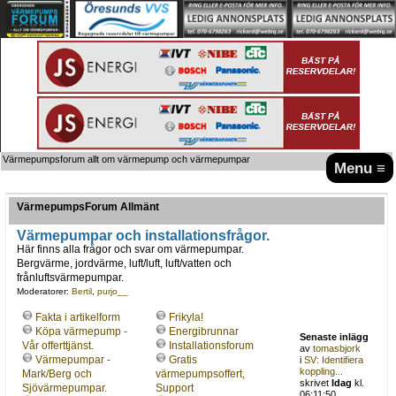
Värmepumpsforum allt om värmepump och värmepumpar
Menu ≡
VärmepumpsForum Allmänt
Värmepumpar och installationsfrågor.
Här finns alla frågor och svar om värmepumpar.
Bergvärme, jordvärme, luft/luft, luft/vatten och
frånluftsvärmepumpar.
Moderatorer:
Bertil
,
purjo__
Fakta i artikelform
Frikyla!
Köpa värmepump -
Energibrunnar
Senaste inlägg
Vår offerttjänst.
Installationsforum
av
tomasbjork
Värmepumpar -
Gratis
i
SV: Identifiera
koppling...
Mark/Berg och
värmepumpsoffert,
skrivet
Idag
kl.
Sjövärmepumpar.
Support
06:11:50