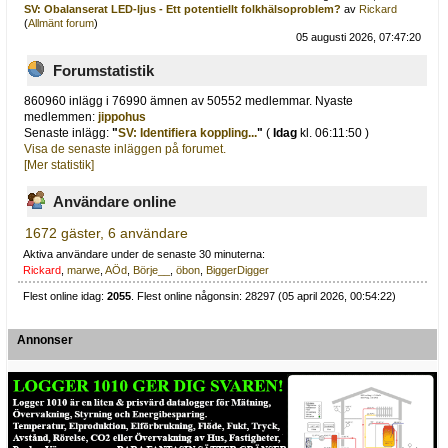
SV: Obalanserat LED-ljus - Ett potentiellt folkhälsoproblem?
av
Rickard
(
Allmänt forum
)
05 augusti 2026, 07:47:20
Forumstatistik
860960 inlägg i 76990 ämnen av 50552 medlemmar. Nyaste
medlemmen:
jippohus
Senaste inlägg:
"
SV: Identifiera koppling...
"
(
Idag
kl. 06:11:50 )
Visa de senaste inläggen på forumet.
[Mer statistik]
Användare online
1672 gäster, 6 användare
Aktiva användare under de senaste 30 minuterna:
Rickard
,
marwe
,
AÖd
,
Börje__
,
öbon
,
BiggerDigger
Flest online idag:
2055
. Flest online någonsin: 28297 (05 april 2026, 00:54:22)
Annonser