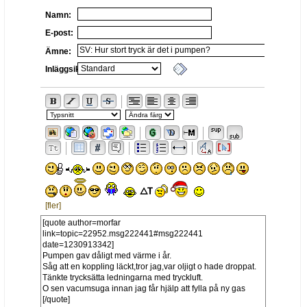
Namn:
E-post:
Ämne:
Inläggsikon:
[fler]