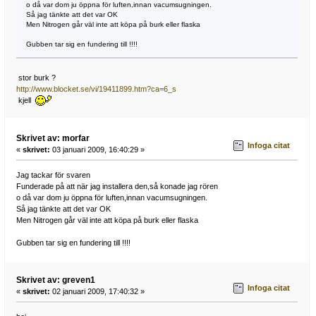
o då var dom ju öppna för luften,innan vacumsugningen.
Så jag tänkte att det var OK
Men Nitrogen går väl inte att köpa på burk eller flaska
Gubben tar sig en fundering till !!!!
stor burk ?
http://www.blocket.se/vi/19411899.htm?ca=6_s
kjell
Skrivet av: morfar
Infoga citat
«
skrivet:
03 januari 2009, 16:40:29 »
Jag tackar för svaren
Funderade på att när jag installera den,så konade jag rören
o då var dom ju öppna för luften,innan vacumsugningen.
Så jag tänkte att det var OK
Men Nitrogen går väl inte att köpa på burk eller flaska
Gubben tar sig en fundering till !!!!
Skrivet av: greven1
Infoga citat
«
skrivet:
02 januari 2009, 17:40:32 »