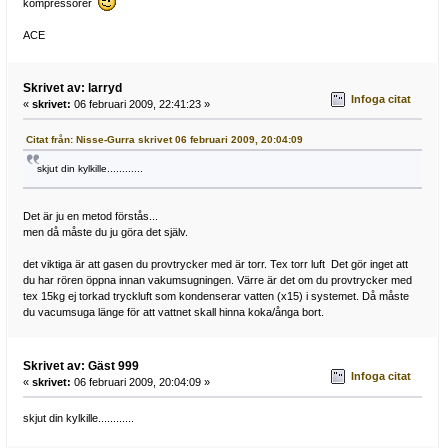
kompressorer
ACE
Skrivet av: larryd
Infoga citat
«
skrivet:
06 februari 2009, 22:41:23 »
Citat från: Nisse-Gurra skrivet 06 februari 2009, 20:04:09
skjut din kylkille............
Det är ju en metod förstås...
men då måste du ju göra det själv.
det viktiga är att gasen du provtrycker med är torr. Tex torr luft Det gör inget att
du har rören öppna innan vakumsugningen. Värre är det om du provtrycker med
tex 15kg ej torkad tryckluft som kondenserar vatten (x15) i systemet. Då måste
du vacumsuga länge för att vattnet skall hinna koka/ånga bort.
Skrivet av: Gäst 999
Infoga citat
«
skrivet:
06 februari 2009, 20:04:09 »
skjut din kylkille............