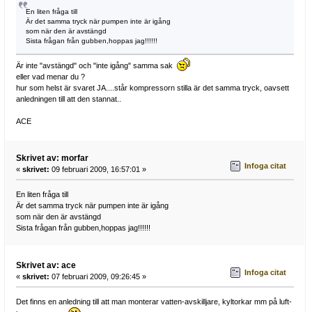
En liten fråga till
Är det samma tryck när pumpen inte är igång
som när den är avstängd
Sista frågan från gubben,hoppas jag!!!!!!
Är inte "avstängd" och "inte igång" samma sak
eller vad menar du ?
hur som helst är svaret JA....står kompressorn stilla är det samma tryck, oavsett
anledningen till att den stannat..
ACE
Skrivet av: morfar
Infoga citat
«
skrivet:
09 februari 2009, 16:57:01 »
En liten fråga till
Är det samma tryck när pumpen inte är igång
som när den är avstängd
Sista frågan från gubben,hoppas jag!!!!!!
Skrivet av: ace
Infoga citat
«
skrivet:
07 februari 2009, 09:26:45 »
Det finns en anledning till att man monterar vatten-avskilljare, kyltorkar mm på luft-