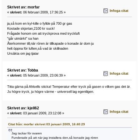
Skrivet av: morfar
Infoga citat
«
skrivet:
06 februari 2009, 17:36:25 »
ja,så kom en kyl-kille o fyllde på 700 gr gas
Kostade skjortan,2100 kr suck!
Frågade honom om att tryckprova med tryckluft
"går utmärkt" sa han
Återkommer till,när rören är tillkapade o konade är dom ju
helt öppna för luften,så vad är skillnaden
Ursäkta om jag tjatar
Skrivet av: Tobba
Infoga citat
«
skrivet:
05 februari 2009, 23:06:39 »
Titta gärna på Ahlsells sticka! Temperatur efter tryck på gasen o vilken gas det är.
Ju högre tryck, ju högre värme - universell lag egentligen.
Skrivet av: kjell62
Infoga citat
«
skrivet:
03 januari 2009, 23:12:08 »
Citat från: morfar skrivet 03 januari 2009, 16:40:29
Jag tackar för svaren
Funderade på att när jag installera den,så konade jag rören