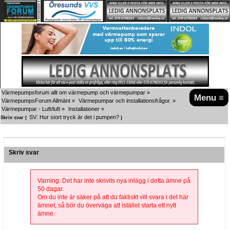
Värmepumpsforum allt om värmepump och värmepumpar
»
Menu ≡
VärmepumpsForum Allmänt
»
Värmepumpar och installationsfrågor.
»
Värmepumpar - Luft/luft
»
Installationer
»
SV: Hur stort tryck är det i pumpen?
Skriv svar (
)
Skriv svar
Varning: Det har inte skrivits nya inlägg i detta ämne på
50 dagar.
Om du inte är säker på att du faktiskt vill svara i det här
ämnet, så bör du överväga att istället starta ett nytt
ämne.