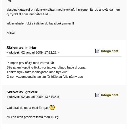
hej.
absolut katastrof om du trycksätter med tryckluft !! nitrogen får du andvända men
ej tryckluft som innehåller fukt .
luft innehåller fukt så då får du bara bekymmer !!
krister
Skrivet av: morfar
Infoga citat
«
skrivet:
02 januari 2009, 17:22:22 »
Pumpen gav dåligt med värme i år.
Såg att en koppling läckt,tror jag,var oljigt o hade droppat.
Tänkte trycksätta ledningarna med tryckluft.
O sen vacumsuga innan jag får hjälp att fylla på ny gas
Skrivet av: greven1
Infoga citat
«
skrivet:
02 januari 2009, 13:51:38 »
vad skall du testa med för gas
du kan utan problem testa med 15 kg.