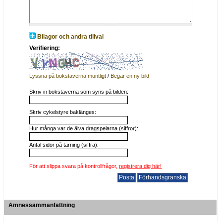
Bilagor och andra tillval
Verifiering:
Lyssna på bokstäverna muntligt
/
Begär en ny bild
Skriv in bokstäverna som syns på bilden:
Skriv cykelstyre baklänges:
Hur många var de älva dragspelarna (siffror):
Antal sidor på tärning (siffra):
För att slippa svara på kontrollfrågor,
registrera dig här!
Ämnessammanfattning