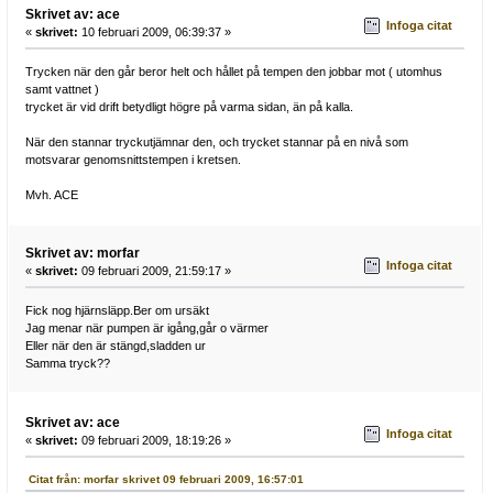
Skrivet av: ace
Infoga citat
«
skrivet:
10 februari 2009, 06:39:37 »
Trycken när den går beror helt och hållet på tempen den jobbar mot ( utomhus
samt vattnet )
trycket är vid drift betydligt högre på varma sidan, än på kalla.
När den stannar tryckutjämnar den, och trycket stannar på en nivå som
motsvarar genomsnittstempen i kretsen.
Mvh. ACE
Skrivet av: morfar
Infoga citat
«
skrivet:
09 februari 2009, 21:59:17 »
Fick nog hjärnsläpp.Ber om ursäkt
Jag menar när pumpen är igång,går o värmer
Eller när den är stängd,sladden ur
Samma tryck??
Skrivet av: ace
Infoga citat
«
skrivet:
09 februari 2009, 18:19:26 »
Citat från: morfar skrivet 09 februari 2009, 16:57:01