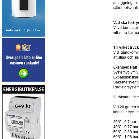
anläggningen un
säkerhetsventi
Vad ska förtry
Vi vill kunna ut
vill vi ha lite 
Till vilket try
Vid igångkörnin
att stiga och 
Exempel: Rätt j
Systemvolym va
Expansionskärl 
Säkerhetsventi
Radiatorsystem
Vi räknar ut för
Vid 20 grader v
kommer trycket 
30ºC 0,7 bar
40ºC 0,77 bar
50ºC 0,89 bar
60ºC 1,08 bar