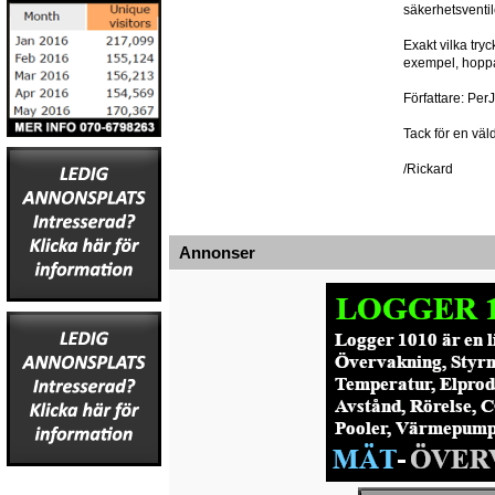
säkerhetsventil
Exakt vilka try
exempel, hoppa
Författare: Per
Tack för en väld
/Rickard
Annonser