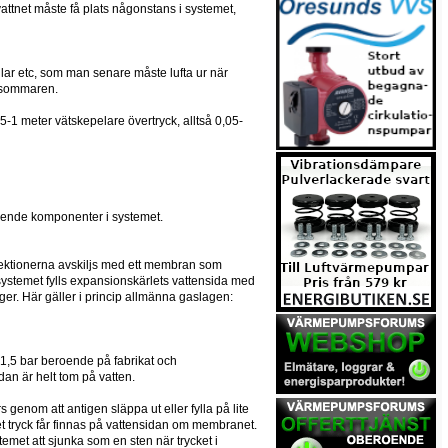
vattnet måste få plats någonstans i systemet,
indlar etc, som man senare måste lufta ur när
på sommaren.
,5-1 meter vätskepelare övertryck, alltså 0,05-
gående komponenter i systemet.
a sektionerna avskiljs med ett membran som
i systemet fylls expansionskärlets vattensida med
er. Här gäller i princip allmänna gaslagen:
ch 1,5 bar beroende på fabrikat och
dan är helt tom på vatten.
s genom att antigen släppa ut eller fylla på lite
nget tryck får finnas på vattensidan om membranet.
stemet att sjunka som en sten när trycket i