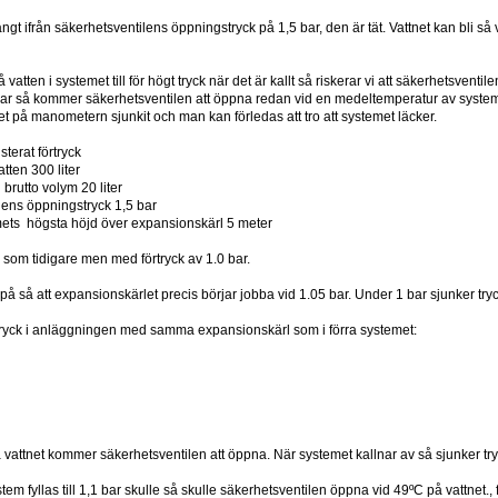
 långt ifrån säkerhetsventilens öppningstryck på 1,5 bar, den är tät. Vattnet kan bli
på vatten i systemet till för högt tryck när det är kallt så riskerar vi att säkerhetsventi
1 bar så kommer säkerhetsventilen att öppna redan vid en medeltemperatur av syst
cket på manometern sjunkit och man kan förledas att tro att systemet läcker.
sterat förtryck
tten 300 liter
brutto volym 20 liter
lens öppningstryck 1,5 bar
ets högsta höjd över expansionskärl 5 meter
om tidigare men med förtryck av 1.0 bar.
 på så att expansionskärlet precis börjar jobba vid 1.05 bar. Under 1 bar sjunker tr
e tryck i anläggningen med samma expansionskärl som i förra systemet:
 vattnet kommer säkerhetsventilen att öppna. När systemet kallnar av så sjunker t
tem fyllas till 1,1 bar skulle så skulle säkerhetsventilen öppna vid 49ºC på vattnet., 