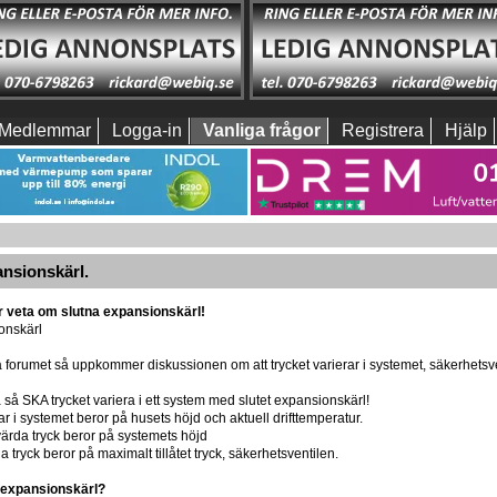
Medlemmar
Logga-in
Vanliga frågor
Registrera
Hjälp
ansionskärl.
r veta om slutna expansionskärl!
onskärl
 forumet så uppkommer diskussionen om att trycket varierar i systemet, säkerhetsve
a så SKA trycket variera i ett system med slutet expansionskärl!
har i systemet beror på husets höjd och aktuell drifttemperatur.
ärda tryck beror på systemets höjd
a tryck beror på maximalt tillåtet tryck, säkerhetsventilen.
 expansionskärl?