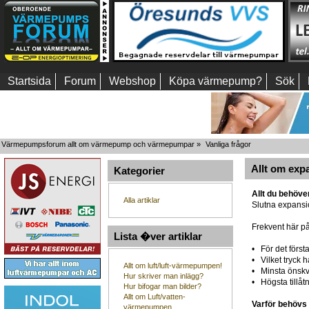
Startsida
Forum
Webshop
Köpa värmepump?
Sök
Värmepumpsforum allt om värmepump och värmepumpar
»
Vanliga frågor
Allt om exp
Kategorier
Allt du behöve
Alla artiklar
Slutna expansi
Frekvent här på
Lista �ver artiklar
• För det först
• Vilket tryck 
Allt om luft/luft-värmepumpen!
• Minsta önskv
Hur skriver man inlägg?
• Högsta tillåtn
Hur bifogar man bilder?
Allt om Luft/vatten-
Varför behövs
värmepumpen