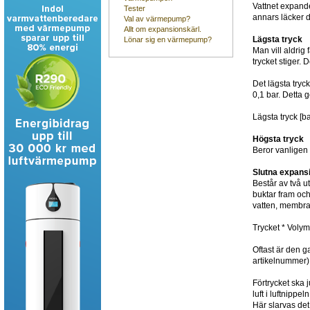
Vattnet expande
Tester
annars läcker d
Val av värmepump?
Allt om expansionskärl.
Lägsta tryck
Lönar sig en värmepump?
Man vill aldrig
trycket stiger.
Det lägsta tryc
0,1 bar. Detta 
Lägsta tryck [b
Högsta tryck
Beror vanligen
Slutna expans
Består av två u
buktar fram och
vatten, membran
Trycket * Voly
Oftast är den g
artikelnummer) 
Förtrycket ska j
luft i luftnipp
Här slarvas det