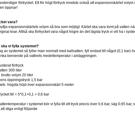
derstiger förtrycket. Ett för högt förtryck innebär också att expansionskärlet volym i
len öppnar!
cket vara?
nyttja expansionskärlets volym så bra som möjligt. Kärlet ska vara tomt på vatten när v
marginal kvar. Alltså ska förtrycket vara något högre än det lägsta tryck vi vill ha i syst
ck ska vi fylla systemet?
g av systemet så fyller man normalt med kallvatten, fyll endast till något (0,1 bar)
sjunka beroende på vattnets medeltemperatur i anläggningen.
usterat förtryck
tten 300 liter
brutto volym 20 liter
lens öppningstryck 1,5 bar
ets högsta höjd över expansionskärl 5 meter
trycket till = 5*0,1+0,1 = 0,6 bar
attentemperatur i systemet bör vi fylla till ett tryck precis över 0,6 bar, säg 0,65 ba
att stiga enligt följande