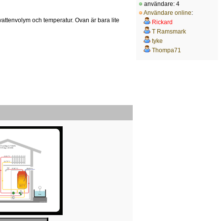
användare: 4
Användare online
:
 vattenvolym och temperatur. Ovan är bara lite
Rickard
T Ramsmark
tyke
Thompa71