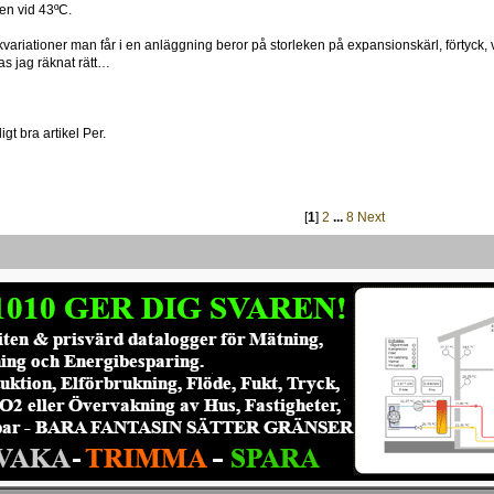
en vid 43ºC.
ckvariationer man får i en anläggning beror på storleken på expansionskärl, förtyck,
s jag räknat rätt…
J
igt bra artikel Per.
[
1
]
2
...
8
Next