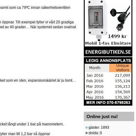
 så varmt som ca 79ºC innan säkerhetsventilen
len öppnar. Till exempel fyller vi vårt 20 gradiga
emet av 40 grader… När systemet sedan svalnat
ycket som en sten, expansionskärlet är ju tomt…
Online just nu!
rycket långt under 1 bar på manometern.
gäster: 1893
dolda: 0
fyller man till 1,2 bar så öppnar