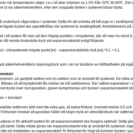
rar när temperaturen stiger, t.e.x så ökar volymen ca 1,5% från 20ºC till 60ºC. Det 
et ut via säkerhetsventilen, eller den svagaste länken i systemet börjar läcka.
 få undertryck någonstans i systemet. Detta för att undvika att luft sugs in i ventilsp
 Det lägsta trycket ska upprätthållas när systemet är avstängt/kallt, företrädelsevis 
ket i ett system får man på den högsta punkten i rörsystemet, där vill man ha minst 0
ger då minsta önskvärda tryck vid expansionskärlet enligt följande:
ar] = (rörsystemets högsta punkt [m] – expansionskärlets nivå [m]) *0,1 + 0,1
 på säkerhetsventilens öppningstryck som i sin tur bestäms av hållfastheten på in
ionskärl
trymmen, en gasfylld sektion och en sektion som är anslutet till systemet. De olik
 tillbaka så att tryckjämvikt fås mellan de två sektionerna. När vattnet expanderar 
et trycks över mot gassidan, gasen komprimeras och trycket i expansionskärlet stig
men = konstant
asfyllda sektionen fylld med lite extra gas, så kallat förtryck. (normalt mellan 0,5 o
Förtrycket innebär att gassidan håller ett högre tryck än atmosfärstryck när vattensi
usteras in för aktuellt system för att expansionskärlet ska fungera optimalt. Detta gör
eln på kärlet. Detta måste göras när expansionskärlet inte är anslutet till systemet, i
 ofta vid installation av expansionskärl! Är förtrycket för högt så kommer trycket i sy