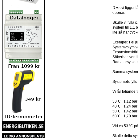
D.v.s vi ligger
öppnar.
Skulle vi fylla 
system till 1,
lite så har try
Exempel: Fel ju
Systemvolym va
Expansionskärl 
Säkerhetsventi
Radiatorsystem
Samma system s
Systemets fylls
Vi får följand
30ºC 1,12 bar
40ºC 1,24 bar
50ºC 1,42 bar
60ºC 1,70 bar
Vid ca 53 ºC på
Skulle detta sys