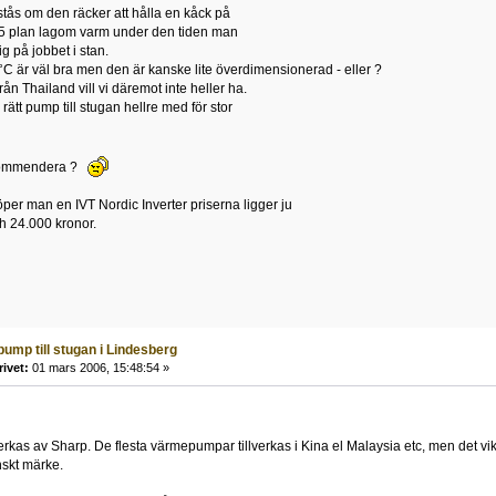
stås om den räcker att hålla en kåck på
,5 plan lagom varm under den tiden man
ig på jobbet i stan.
0°C är väl bra men den är kanske lite överdimensionerad - eller ?
ån Thailand vill vi däremot inte heller ha.
a rätt pump till stugan hellre med för stor
ekommendera ?
per man en IVT Nordic Inverter priserna ligger ju
h 24.000 kronor.
ump till stugan i Lindesberg
rivet:
01 mars 2006, 15:48:54 »
verkas av Sharp. De flesta värmepumpar tillverkas i Kina el Malaysia etc, men det vik
anskt märke.