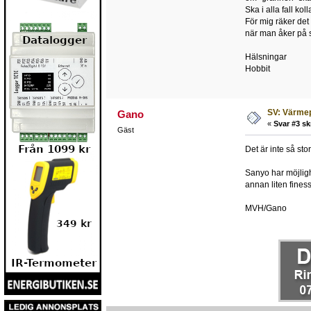
Ska i alla fall 
För mig räker det
när man åker på 
Hälsningar
Hobbit
SV: Värmep
Gano
«
Svar #3 sk
Gäst
Det är inte så st
Sanyo har möjligh
annan liten fines
MVH/Gano