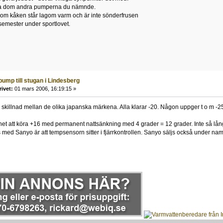
kolla dom andra pumperna du nämnde.
 om kåken står lagom varm och är inte sönderfrusen
semester under sportlovet.
ump till stugan i Lindesberg
rivet:
01 mars 2006, 16:19:15 »
or skillnad mellan de olika japanska märkena. Alla klarar -20. Någon uppger t o m -
et att köra +16 med permanent nattsänkning med 4 grader = 12 grader. Inte så lång
s med Sanyo är att tempsensorn sitter i fjärrkontrollen. Sanyo säljs också under n