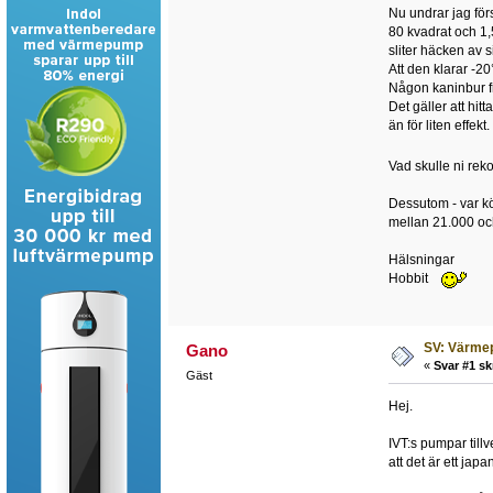
Nu undrar jag för
80 kvadrat och 1
sliter häcken av s
Att den klarar -2
Någon kaninbur fr
Det gäller att hitt
än för liten effekt.
Vad skulle ni r
Dessutom - var kö
mellan 21.000 oc
Hälsningar
Hobbit
SV: Värmep
Gano
«
Svar #1 sk
Gäst
Hej.
IVT:s pumpar till
att det är ett jap