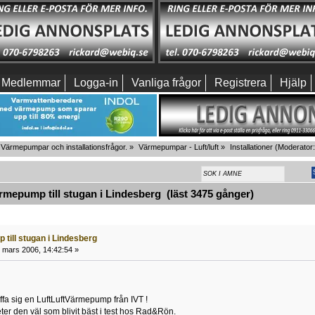
Medlemmar
Logga-in
Vanliga frågor
Registrera
Hjälp
Värmepumpar och installationsfrågor.
»
Värmepumpar - Luft/luft
»
Installationer
(Moderator
epump till stugan i Lindesberg (läst 3475 gånger)
till stugan i Lindesberg
 mars 2006, 14:42:54 »
kaffa sig en LuftLuftVärmepump från IVT !
eter den väl som blivit bäst i test hos Rad&Rön.