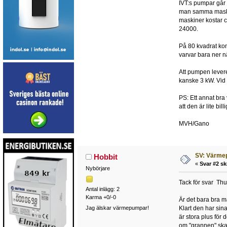
IVT:s pumpar går 
man samma maskin
maskiner kostar ca
24000.
På 80 kvadrat kom
varvar bara ner 
Att pumpen leverer
kanske 3 kW. Vid 
PS: Ett annat bra 
att den är lite bill
MVH/Gano
SV: Värmep
Hobbit
«
Svar #2 sk
Nybörjare
Tack för svar T
Antal inlägg: 2
Karma +0/-0
Är det bara bra ma
Jag älskar värmepumpar!
Klart den har sin
är stora plus för
om "grannen" ska 