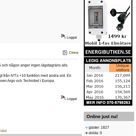
Loggat
Citera
25 och någon anger ingen lägstagräns alls.
t från IVT:s +10 funktion med andra ord. En
amnen Argo och Technibel i Europa.
Loggat
Online just nu!
gäster: 1827
dolda: 0