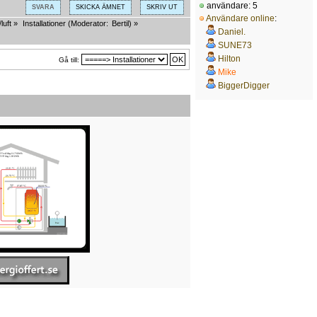
användare: 5
SVARA
SKICKA ÄMNET
SKRIV UT
Användare online
:
luft
»
Installationer
(Moderator:
Bertil
) »
Daniel.
SUNE73
Hilton
Gå till:
Mike
BiggerDigger