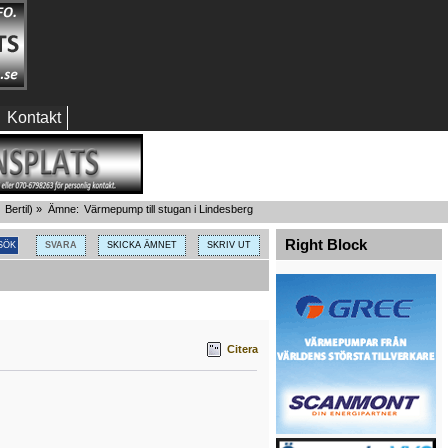
Kontakt
:
Bertil
) »
Ämne:
Värmepump till stugan i Lindesberg
Right Block
SVARA
SKICKA ÄMNET
SKRIV UT
Citera