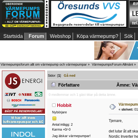
Startsida
Forum
Webshop
Köpa värmepump?
Sök
Värmepumpsforum allt om värmepump och värmepumpar
»
VärmepumpsForum Allmänt
»
Sidor: [
1
]
Gå ned
Författare
Ämne: Värm
0 medlemmar och 1 gäst tittar på detta ämne.
Värmepump 
Hobbit
«
skrivet:
01
Nybörjare
Tjenare,
Antal inlägg: 2
Karma +0/-0
det lutar åt att s
Jag älskar värmepumpar!
Nordic Inverter h