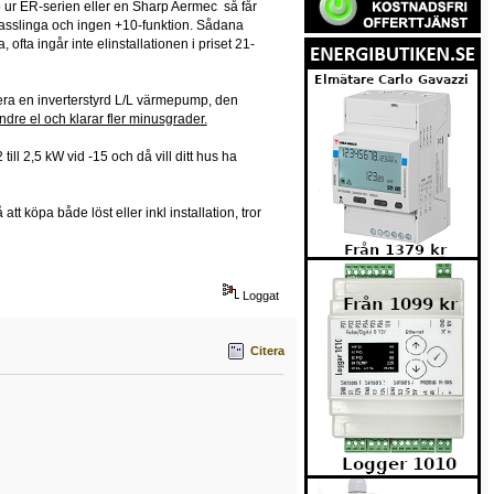
rp ur ER-serien eller en Sharp Aermec så får
gasslinga och ingen +10-funktion. Sådana
 ofta ingår inte elinstallationen i priset 21-
nera en inverterstyrd L/L värmepump, den
ndre el och klarar fler minusgrader.
ill 2,5 kW vid -15 och då vill ditt hus ha
tt köpa både löst eller inkl installation, tror
Loggat
Citera