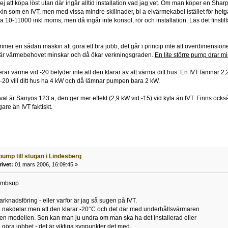
ej att köpa löst utan där ingår alltid installation vad jag vet. Om man köper en Sha
 som en IVT, men med vissa mindre skillnader, bl a elvärmekabel istället för het
 10-11000 inkl moms, men då ingår inte konsol, rör och installation. Läs det finstilta,
mer en sådan maskin att göra ett bra jobb, det går i princip inte att överdimensio
när värmebehovet minskar och då ökar verkningsgraden.
En lite större pump drar mi
ar värme vid -20 betyder inte att den klarar av att värma ditt hus. En IVT lämnar 2,2 t
-20 vill ditt hus ha 4 kW och då lämnar pumpen bara 2 kW.
val är Sanyos 123:a, den ger mer effekt (2,9 kW vid -15) vid kyla än IVT. Finns också a
igare än IVT faktiskt.
ump till stugan i Lindesberg
rivet:
01 mars 2006, 16:09:45 »
humbsup
rknadsföring - eller varför är jag så sugen på IVT.
a nakdelar men att den klarar -20°C och det där med underhållsvärmaren
 den modellen. Sen kan man ju undra om man ska ha det installerad eller
göra jobbet - det är viktiga synpunkter det med.