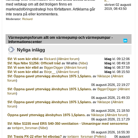
h...
med vetskap om att det troligen finns en
skrivet 02 augusti
2019, 08:43:50
marknadsföringsstrategi hos författaren. Artiklarna går
inte svara på eller kommentera.
Moderator:
Rickard
Värmepumpsforum allt om värmepump och värmepumpar -
Informationscenter
Nyliga inlägg
SV: Vi som kör elbil
av
Rickard
(
Allmänt forum
)
Idag
kl. 09:12:06
SV: Nya Nibe S1256: Officiell tråd
av Wrathis (
Nibe
)
Idag
kl. 08:49:18
SV: Vi som kör elbil
av
BiggerDigger
(
Allmänt forum
)
Idag
kl. 08:37:59
SV: Vi som kör elbil
av
Börje__
(
Allmänt forum
)
Idag
kl. 08:15:50
SV: Öppna gavel yttervägg älvsbyhus 1975 1,5plans.
av
Niklaspe
(
Allmänt
forum
)
06 augusti 2026, 22:19:27
SV: Öppna gavel yttervägg älvsbyhus 1975 1,5plans.
av
BiggerDigger
(
Allmänt
forum
)
06 augusti 2026, 21:49:33
SV: Öppna gavel yttervägg älvsbyhus 1975 1,5plans.
av
Niklaspe
(
Allmänt
forum
)
06 augusti 2026, 21:18:50
Öppna gavel yttervägg älvsbyhus 1975 1,5plans.
av
Niklaspe
(
Allmänt forum
)
06 augusti 2026, 21:17:29
SV: Nibe S1155 med ERS S40-350 ventilation - Utmaningar med sensorerna
av
torbjorn_forsman
(
Nibe
)
06 augusti 2026, 16:55:30
SV: Trasig PX-22 efter fel elbolag?
av
torbjorn_forsman
(
Pellets
)
06 augusti