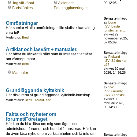
Jag vill köpa!
Aktier och
09:12:06
Bortskänkes
Penningplaceringar
Senaste inlägg
Omröstningar
av
Börje__
i
SV: Bästa
Här samlar vi alla omröstningar, lite statistik kan aldrig
fönster, erfar...
vara fel!
skrivet 29
Moderator:
Bertil
november 2025,
07:05:09
Artiklar och läsvärt + manualer.
Senaste inlägg
Här hittar du länkar till sånt som är intressant att läsa
av
Rickard
om värmepumpar.
i
SV: Så det kan
Moderator:
Bertil
gå?
skrivet 10 maj
Manualer
2026, 14:36:26
Senaste inlägg
av
SW
Grundläggande kylteknik
i
SV: Grundig
Här diskuterar vi grundläggande kylteknik-kunskap.
FRYS Kanske...
skrivet 03
Moderatorer:
Bertil
,
Rickard
,
ace
februari 2026,
09:14:30
Fakta och nyheter om
forumet/Företaget
Här kan du bl.a. läsa om mig som äger och
administrerar forumet, och hur det finansieras. Här kan
du även läsa nyheter om verksamheten och få info om
Senaste inlägg