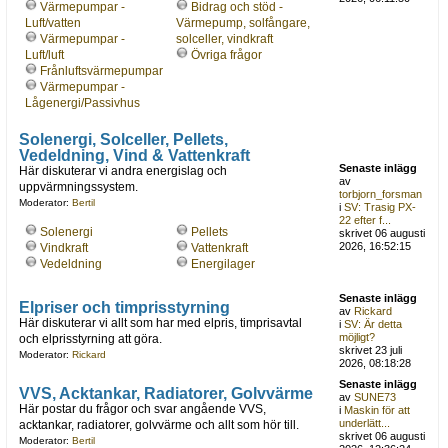
Värmepumpar -
Bidrag och stöd -
Luft/vatten
Värmepump, solfångare,
Värmepumpar -
solceller, vindkraft
Luft/luft
Övriga frågor
Frånluftsvärmepumpar
Värmepumpar -
Lågenergi/Passivhus
Solenergi, Solceller, Pellets,
Vedeldning, Vind & Vattenkraft
Senaste inlägg
Här diskuterar vi andra energislag och
av
uppvärmningssystem.
torbjorn_forsman
Moderator:
Bertil
i
SV: Trasig PX-
22 efter f...
Solenergi
Pellets
skrivet 06 augusti
2026, 16:52:15
Vindkraft
Vattenkraft
Vedeldning
Energilager
Senaste inlägg
Elpriser och timprisstyrning
av
Rickard
Här diskuterar vi allt som har med elpris, timprisavtal
i
SV: Är detta
möjligt?
och elprisstyrning att göra.
skrivet 23 juli
Moderator:
Rickard
2026, 08:18:28
Senaste inlägg
VVS, Acktankar, Radiatorer, Golvvärme
av
SUNE73
Här postar du frågor och svar angående VVS,
i
Maskin för att
underlätt...
acktankar, radiatorer, golvvärme och allt som hör till.
skrivet 06 augusti
Moderator:
Bertil