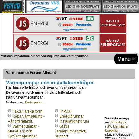
Värmepumpsforum allt om värmepump och värmepumpar
Menu ≡
VärmepumpsForum Allmänt
Värmepumpar och installationsfrågor.
Här finns alla frågor och svar om värmepumpar.
Bergvärme, jordvärme, luft/luft, luft/vatten och
frånluftsvärmepumpar.
Moderatorer:
Bertil
,
purjo__
Fakta i artikelform
Frikyla!
Köpa värmepump -
Energibrunnar
Senaste inlägg
Vår offerttjänst.
Installationsforum
av
tomasbjork
Värmepumpar -
Gratis
i
SV: Identifiera
koppling...
Mark/Berg och
värmepumpsoffert,
skrivet 06 augusti
Sjövärmepumpar.
Support
2026, 06:11:50