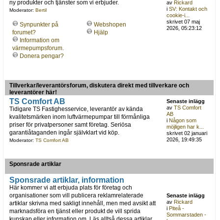
ny produkter och tjänster som vi erbjuder.
av
Rickard
i
SV: Kontakt och
Moderator:
Bertil
cookie-i...
skrivet 07 maj
Synpunkter på
Webshopen
2026, 05:23:12
forumet?
Hjälp
Information om
värmepumpsforum.
Donera pengar?
Tillverkar/leverantörsforum, diskutera direkt med tillverkare och
leverantörer här!
TS Comfort AB
Senaste inlägg
av
TS Comfort
Tidigare TS Fastighesservice, leverantör av kända
AB
kvalitetsmärken inom luftvärmepumpar till förmånliga
i
Någon som
priser för privatpersoner samt företag. Seriösa
möjligen har k...
garantiåtaganden ingår självklart vid köp.
skrivet 02 januari
2026, 19:49:35
Moderator:
TS Comfort AB
Sponsrade artiklar
Sponsrade artiklar, information
Här kommer vi att erbjuda plats för företag och
organisationer som vill publicera reklamrelaterade
Senaste inlägg
av
Rickard
artiklar skrivna med sakligt innehåll, men med avsikt att
i
Piteå -
marknadsföra en tjänst eller produkt de vill sprida
Sommarstaden -
kunskap eller information om. Läs alltså dessa artiklar