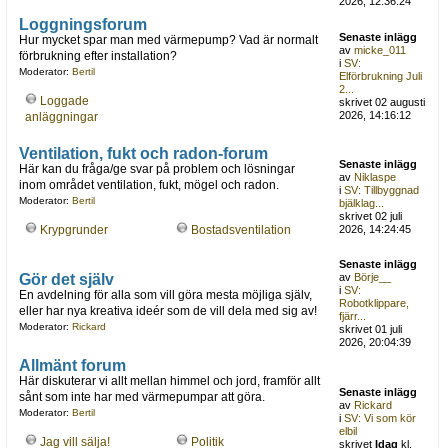
2026, 12:36:24
Loggningsforum
Senaste inlägg
Hur mycket spar man med värmepump? Vad är normalt
av
micke_011
förbrukning efter installation?
i
SV:
Moderator:
Bertil
Elförbrukning Juli
2...
Loggade
skrivet 02 augusti
2026, 14:16:12
anläggningar
Ventilation, fukt och radon-forum
Senaste inlägg
Här kan du fråga/ge svar på problem och lösningar
av
Niklaspe
inom området ventilation, fukt, mögel och radon.
i
SV: Tillbyggnad
Moderator:
Bertil
bjälklag...
skrivet 02 juli
Krypgrunder
Bostadsventilation
2026, 14:24:45
Senaste inlägg
Gör det själv
av
Börje__
i
SV:
En avdelning för alla som vill göra mesta möjliga själv,
Robotklippare,
eller har nya kreativa ideér som de vill dela med sig av!
fjärr...
Moderator:
Rickard
skrivet 01 juli
2026, 20:04:39
Allmänt forum
Här diskuterar vi allt mellan himmel och jord, framför allt
Senaste inlägg
sånt som inte har med värmepumpar att göra.
av
Rickard
Moderator:
Bertil
i
SV: Vi som kör
elbil
Jag vill sälja!
Politik
skrivet
Idag
kl.