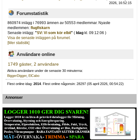
2026, 16:52:15
Forumstatistik
860974 inlägg i 76993 ämnen av 50553 medlemmar. Nyaste
medlemmen:
flugfiskarn
Senaste inlägg:
"
SV: Vi som kör elbil
"
(
Idag
kl. 09:12:06 )
Visa de senaste inläggen på forumet.
[Mer statistik]
Användare online
1749 gäster, 2 användare
Aktiva användare under de senaste 30 minuterna:
BiggerDigger
,
ElCabo
Flest online idag:
2014
. Flest online någonsin: 28297 (05 april 2026, 00:54:22)
Annonser