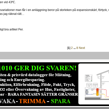
en vid 43ºC.
ckvariationer man får i en anläggning beror på storleken på expansionskärl, förtyck,
s jag räknat rätt…
J
igt bra artikel Per.
[
1
]
2
...
8
Next