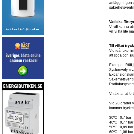
anläggningen un
säkerhetsventi
Vad ska förtry
Vi vill kunna ut
vill vi ha lite 
Till vilket try
Vid igångkörnin
att stiga och 
Exempel: Rätt j
Systemvolym va
Expansionskärl 
Säkerhetsventi
Radiatorsystem
Vi räknar ut för
Vid 20 grader v
kommer trycket 
30ºC 0,7 bar
40ºC 0,77 bar
50ºC 0,89 bar
60ºC 1,08 bar