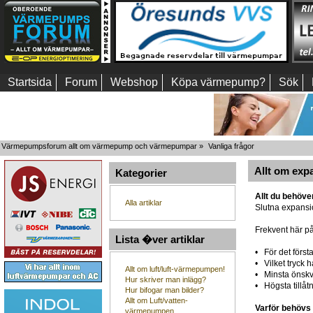
Startsida
Forum
Webshop
Köpa värmepump?
Sök
Värmepumpsforum allt om värmepump och värmepumpar
»
Vanliga frågor
Allt om exp
Kategorier
Allt du behöve
Alla artiklar
Slutna expansi
Frekvent här på
Lista �ver artiklar
• För det först
• Vilket tryck 
Allt om luft/luft-värmepumpen!
• Minsta önskv
Hur skriver man inlägg?
• Högsta tillåtn
Hur bifogar man bilder?
Allt om Luft/vatten-
Varför behövs
värmepumpen