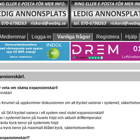
Medlemmar
Logga-in
Vanliga frågor
Registrera
Hjälp
ansionskärl.
r veta om slutna expansionskärl!
onskärl
 forumet så uppkommer diskussionen om att trycket varierar i systemet, säkerhetsve
a så SKA trycket variera i ett system med slutet expansionskärl!
har i systemet beror på husets höjd och aktuell drifttemperatur.
ärda tryck beror på systemets höjd
a tryck beror på maximalt tillåtet tryck, säkerhetsventilen.
 expansionskärl?