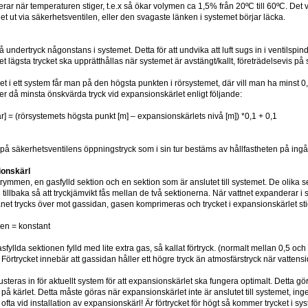
rar när temperaturen stiger, t.e.x så ökar volymen ca 1,5% från 20ºC till 60ºC. Det 
et ut via säkerhetsventilen, eller den svagaste länken i systemet börjar läcka.
 få undertryck någonstans i systemet. Detta för att undvika att luft sugs in i ventilsp
 Det lägsta trycket ska upprätthållas när systemet är avstängt/kallt, företrädelsevis 
ket i ett system får man på den högsta punkten i rörsystemet, där vill man ha minst 0
ger då minsta önskvärda tryck vid expansionskärlet enligt följande:
ar] = (rörsystemets högsta punkt [m] – expansionskärlets nivå [m]) *0,1 + 0,1
 på säkerhetsventilens öppningstryck som i sin tur bestäms av hållfastheten på in
ionskärl
trymmen, en gasfylld sektion och en sektion som är anslutet till systemet. De olik
 tillbaka så att tryckjämvikt fås mellan de två sektionerna. När vattnet expanderar 
et trycks över mot gassidan, gasen komprimeras och trycket i expansionskärlet stig
men = konstant
asfyllda sektionen fylld med lite extra gas, så kallat förtryck. (normalt mellan 0,5 o
Förtrycket innebär att gassidan håller ett högre tryck än atmosfärstryck när vattensi
usteras in för aktuellt system för att expansionskärlet ska fungera optimalt. Detta gör
eln på kärlet. Detta måste göras när expansionskärlet inte är anslutet till systemet, i
 ofta vid installation av expansionskärl! Är förtrycket för högt så kommer trycket i sy