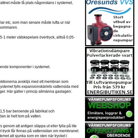
vattnet måste få plats någonstans i systemet,
indlar etc, som man senare måste lufta ur när
på sommaren.
,5-1 meter vätskepelare övertryck, alltså 0,05-
gående komponenter i systemet.
a sektionerna avskiljs med ett membran som
i systemet fylls expansionskärlets vattensida med
er. Här gäller i princip allmänna gaslagen:
ch 1,5 bar beroende på fabrikat och
dan är helt tom på vatten.
s genom att antigen släppa ut eller fylla på lite
nget tryck får finnas på vattensidan om membranet.
stemet att sjunka som en sten när trycket i