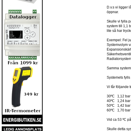
D.v.s vi ligger
öppnar.
Skulle vi fylla 
system till 1,
lite så har try
Exempel: Fel ju
Systemvolym va
Expansionskärl 
Säkerhetsventi
Radiatorsystem
Samma system s
Systemets fylls
Vi får följand
30ºC 1,12 bar
40ºC 1,24 bar
50ºC 1,42 bar
60ºC 1,70 bar
Vid ca 53 ºC på
Skulle detta sys