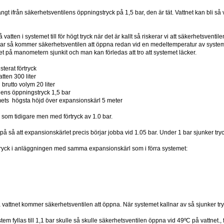
 långt ifrån säkerhetsventilens öppningstryck på 1,5 bar, den är tät. Vattnet kan bli
på vatten i systemet till för högt tryck när det är kallt så riskerar vi att säkerhetsventi
1 bar så kommer säkerhetsventilen att öppna redan vid en medeltemperatur av syst
cket på manometern sjunkit och man kan förledas att tro att systemet läcker.
sterat förtryck
tten 300 liter
brutto volym 20 liter
lens öppningstryck 1,5 bar
ets högsta höjd över expansionskärl 5 meter
om tidigare men med förtryck av 1.0 bar.
 på så att expansionskärlet precis börjar jobba vid 1.05 bar. Under 1 bar sjunker tr
e tryck i anläggningen med samma expansionskärl som i förra systemet:
 vattnet kommer säkerhetsventilen att öppna. När systemet kallnar av så sjunker t
tem fyllas till 1,1 bar skulle så skulle säkerhetsventilen öppna vid 49ºC på vattnet., 