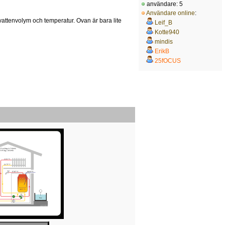
användare: 5
Användare online
:
 vattenvolym och temperatur. Ovan är bara lite
Leif_B
Kotte940
mindis
ErikB
25fOCUS