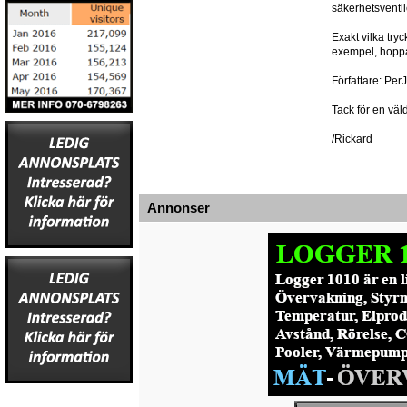
säkerhetsventil
Exakt vilka try
exempel, hoppa
Författare: Per
Tack för en väld
/Rickard
Annonser