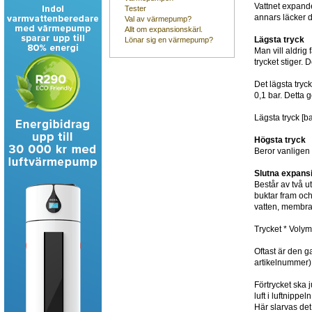
Vattnet expande
Tester
annars läcker d
Val av värmepump?
Allt om expansionskärl.
Lägsta tryck
Lönar sig en värmepump?
Man vill aldrig
trycket stiger.
Det lägsta tryc
0,1 bar. Detta 
Lägsta tryck [b
Högsta tryck
Beror vanligen
Slutna expans
Består av två u
buktar fram och
vatten, membran
Trycket * Voly
Oftast är den g
artikelnummer) 
Förtrycket ska j
luft i luftnipp
Här slarvas det