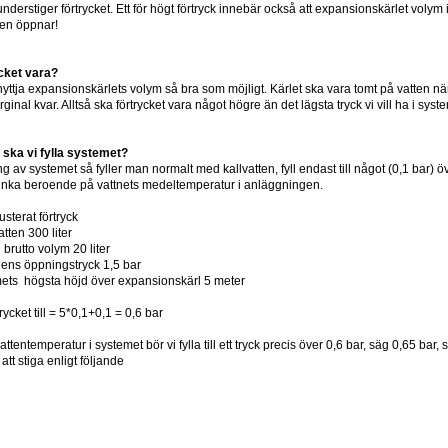
derstiger förtrycket. Ett för högt förtryck innebär också att expansionskärlet volym i
len öppnar!
cket vara?
nyttja expansionskärlets volym så bra som möjligt. Kärlet ska vara tomt på vatten när v
marginal kvar. Alltså ska förtrycket vara något högre än det lägsta tryck vi vill ha i syst
ck ska vi fylla systemet?
g av systemet så fyller man normalt med kallvatten, fyll endast till något (0,1 bar)
sjunka beroende på vattnets medeltemperatur i anläggningen.
usterat förtryck
tten 300 liter
brutto volym 20 liter
lens öppningstryck 1,5 bar
ets högsta höjd över expansionskärl 5 meter
trycket till = 5*0,1+0,1 = 0,6 bar
attentemperatur i systemet bör vi fylla till ett tryck precis över 0,6 bar, säg 0,65 ba
att stiga enligt följande