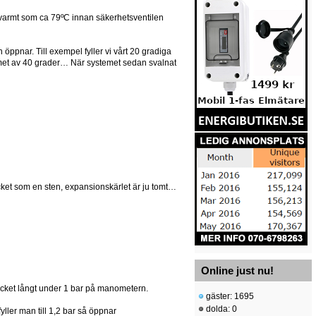
 så varmt som ca 79ºC innan säkerhetsventilen
len öppnar. Till exempel fyller vi vårt 20 gradiga
emet av 40 grader… När systemet sedan svalnat
ycket som en sten, expansionskärlet är ju tomt…
Online just nu!
rycket långt under 1 bar på manometern.
gäster: 1695
dolda: 0
fyller man till 1,2 bar så öppnar