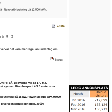
m
/år. Nu totalförbrukning på 12 500 kWh.
Citera
re än 8 m2
nd verkar det vara mer regel än undantag om
Loggat
 Ort PITEÅ, uppvärmd yta ca 170 m2.
buret system. Utomhuspool 4 X 8 meter som
max uteffekt på 15 kW, Power Module APX 98020-
diverse internutbildningar, 20 års