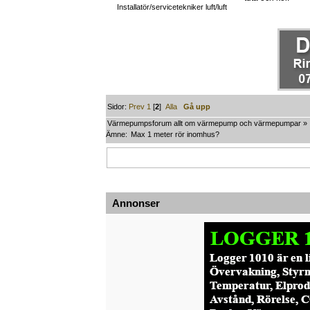
Installatör/servicetekniker luft/luft
Sidor:
Prev
1
[
2
]
Alla
Gå upp
Värmepumpsforum allt om värmepump och värmepumpar
»
Ämne:
Max 1 meter rör inomhus?
Annonser