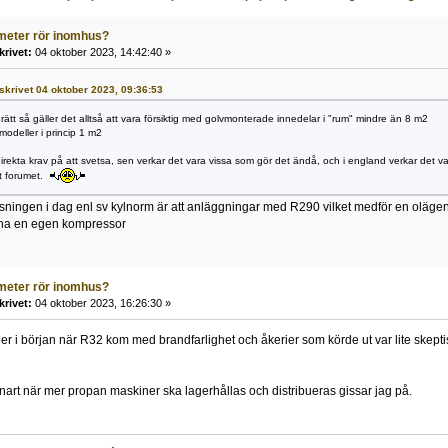
meter rör inomhus?
krivet:
04 oktober 2023, 14:42:40 »
 skrivet 04 oktober 2023, 09:36:53
rätt så gäller det alltså att vara försiktig med golvmonterade innedelar i "rum" mindre än 8 m2
odeller i princip 1 m2
 direkta krav på att svetsa, sen verkar det vara vissa som gör det ändå, och i england verkar det
et forumet.
ingen i dag enl sv kylnorm är att anläggningar med R290 vilket medför en olägenh
e ha en egen kompressor
meter rör inomhus?
krivet:
04 oktober 2023, 16:26:30 »
lder i början när R32 kom med brandfarlighet och åkerier som körde ut var lite sk
 snart när mer propan maskiner ska lagerhållas och distribueras gissar jag på.