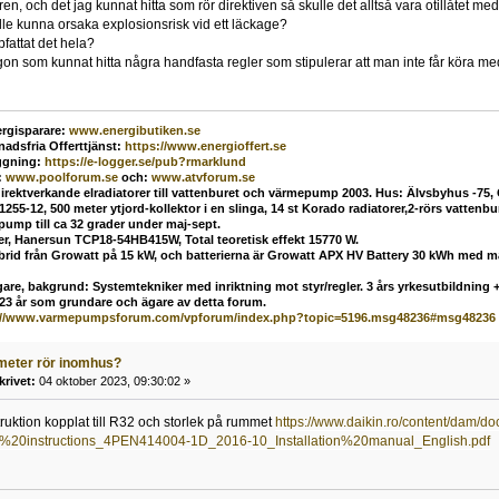
en, och det jag kunnat hitta som rör direktiven så skulle det alltså vara otillåtet med
e kunna orsaka explosionsrisk vid ett läckage?
fattat det hela?
ågon som kunnat hitta några handfasta regler som stipulerar att man inte får köra 
rgisparare:
www.energibutiken.se
nadsfria Offerttjänst
:
https://www.energioffert.se
ggning:
https://e-logger.se/pub?rmarklund
:
www.poolforum.se
och:
www.atvforum.se
direktverkande elradiatorer till vattenburet och värmepump 2003. Hus: Älvsbyhus -75,
55-12, 500 meter ytjord-kollektor i en slinga, 14 st Korado radiatorer,2-rörs vatten
mp till ca 32 grader under maj-sept.
ler, Hanersun TCP18-54HB415W, Total teoretisk effekt 15770 W.
ybrid från Growatt på 15 kW, och batterierna är Growatt APX HV Battery 30 kWh med 
are, bakgrund: Systemtekniker med inriktning mot styr/regler. 3 års yrkesutbildning + 
 23 år som grundare och ägare av detta forum.
://www.varmepumpsforum.com/vpforum/index.php?topic=5196.msg48236#msg48236
meter rör inomhus?
krivet:
04 oktober 2023, 09:30:02 »
truktion kopplat till R32 och storlek på rummet
https://www.daikin.ro/content/dam/do
%20instructions_4PEN414004-1D_2016-10_Installation%20manual_English.pdf