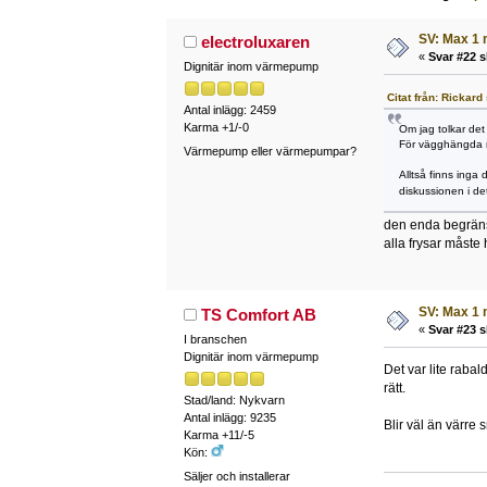
SV: Max 1 
electroluxaren
«
Svar #22 s
Dignitär inom värmepump
Citat från: Rickard
Antal inlägg: 2459
Karma +1/-0
Om jag tolkar det 
För vägghängda m
Värmepump eller värmepumpar?
Alltså finns inga
diskussionen i d
den enda begränsn
alla frysar måst
SV: Max 1 
TS Comfort AB
«
Svar #23 s
I branschen
Dignitär inom värmepump
Det var lite raba
rätt.
Stad/land: Nykvarn
Antal inlägg: 9235
Blir väl än värre
Karma +11/-5
Kön:
Säljer och installerar