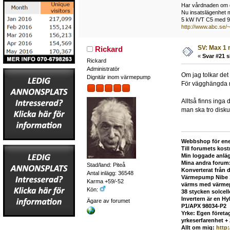
Har vårdnaden om d
Nu insatslägenhet 
5 kW IVT C5 med 92 
http://www.abc.se/
SV: Max 1 
Rickard
«
Svar #21 s
Rickard
Administratör
Om jag tolkar det 
Dignitär inom värmepump
För vägghängda m
Alltså finns inga
man ska tro disku
Webbshop för ene
Till forumets kost
Min loggade anlä
Mina andra forum
Stad/land: Piteå
Konverterat från 
Antal inlägg: 36548
Värmepump Nibe 12
Karma +59/-52
värms med värmepu
Kön:
38 stycken solcel
Invertern är en H
Ägare av forumet
P1/APX 98034-P2
Yrke: Egen företag
yrkeserfarenhet +
Allt om mig:
http