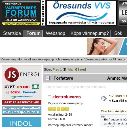
Startsida
Forum
Webshop
Köpa värmepump?
Sök
Värmepumpsforum allt om värmepump och värmepumpar
»
VärmepumpsForum Allmänt
»
Sidor:
Prev
1
[
2
]
Alla
Gå ned
Författare
Ämne: Max
0 medlemmar och 1 gäst tittar på detta ämne.
SV: Max 1 
electroluxaren
«
Svar #15 s
Dignitär inom värmepump
Citat från: AndyN 
Antal inlägg: 2459
Karma +1/-0
En Panasonic från
att det lönar sig 
Värmepump eller värmepumpar?