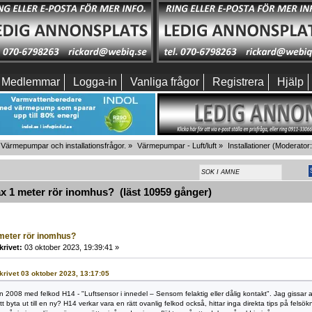
Medlemmar
Logga-in
Vanliga frågor
Registrera
Hjälp
Värmepumpar och installationsfrågor.
»
Värmepumpar - Luft/luft
»
Installationer
(Moderator
 1 meter rör inomhus? (läst 10959 gånger)
meter rör inomhus?
krivet:
03 oktober 2023, 19:39:41 »
skrivet 03 oktober 2023, 13:17:05
 2008 med felkod H14 - "Luftsensor i innedel – Sensorn felaktig eller dålig kontakt". Jag gissar a
att byta ut till en ny? H14 verkar vara en rätt ovanlig felkod också, hittar inga direkta tips på fels