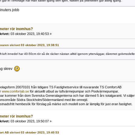
en går in i errorläge när man sätter igång den igen, fläkten på ytterdelen går aldrig igång.
inuters jobb
meter rör inomhus?
krivet:
03 oktober 2023, 19:40:53 »
luxaren skrivet 03 oktober 2023, 19:38:51
-luft innedel har 40-50cm rör så de räcker nästan alltid igenom ytterväggar, däremot golvmodelle
jag skrev
bolagsform 20070101 från tidigare TS Fastighetservice till nuvarande TS Comfort AB
er
www.comfortab.se
för aktuellt utbud av luftvärmepumpar och Poolvärmepumpar.
r kommer från dom Svenska Generalagenterna och har därmed 5 års totalgaranti. Vi säljer enb
ationsområde Södra Stockholm/Södermanland med lite omnejd.
stnadsfritt hembesök för förslag på märke och modell som är lämplig för just eran fastighet.
meter rör inomhus?
krivet:
03 oktober 2023, 19:50:07 »
fort AB skrivet 03 oktober 2023, 19:40:53