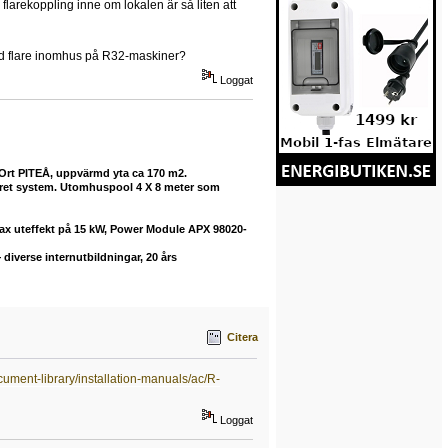
 flarekoppling inne om lokalen är så liten att
med flare inomhus på R32-maskiner?
Loggat
 Ort PITEÅ, uppvärmd yta ca 170 m2.
buret system. Utomhuspool 4 X 8 meter som
max uteffekt på 15 kW, Power Module APX 98020-
diverse internutbildningar, 20 års
Citera
cument-library/installation-manuals/ac/R-
Loggat