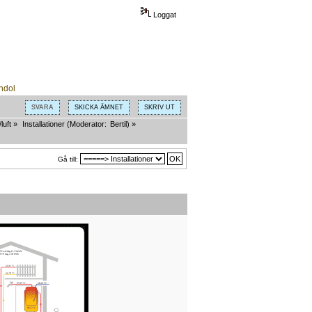
Loggat
SVARA
SKICKA ÄMNET
SKRIV UT
luft
»
Installationer
(Moderator:
Bertil
) »
Gå till: