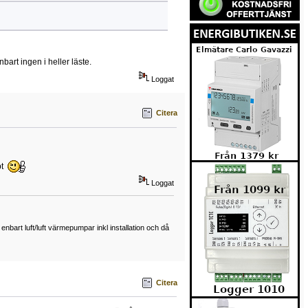
nbart ingen i heller läste.
Loggat
Citera
bt
Loggat
art luft/luft värmepumpar inkl installation och då
Citera