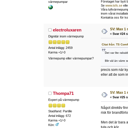
Företaget har bytt 
värmepumpar
Se
www.tsfs.se
ell
Våra luftvärmepumpa
inom vårat install
Kontakta oss för ko
SV: Max 1 
electroluxaren
«
Svar #24 s
Dignitär inom värmepump
Citat från: TS Com
Antal inlägg: 2459
Karma +1/-0
Det var lite raba
Värmepump eller värmepumpar?
Blir väl än värre 
precis som när kyl
eller att de som i
SV: Max 1 
Thompa71
«
Svar #25 s
Expert på värmepump
Något direktiv fin
Stad/land: Partille
risk för brandförl
Antal inlägg: 672
Karma +1/-0
Men det är bara a
Kön:
tuta och kör.