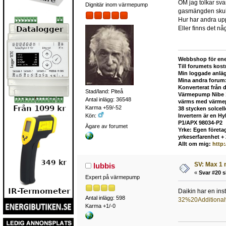
OM jag tolkar svar
Dignitär inom värmepump
gasmängden skull
Hur har andra upp
Eller finns det n
Webbshop för ene
Till forumets kost
Min loggade anlä
Mina andra forum
Konverterat från 
Stad/land: Piteå
Värmepump Nibe 12
Antal inlägg: 36548
värms med värmepu
Karma +59/-52
38 stycken solcel
Kön:
Invertern är en H
P1/APX 98034-P2
Ägare av forumet
Yrke: Egen företag
yrkeserfarenhet +
Allt om mig:
http
SV: Max 1 
lubbis
«
Svar #20 s
Expert på värmepump
Daikin har en ins
Antal inlägg: 598
32%20Additional
Karma +1/-0