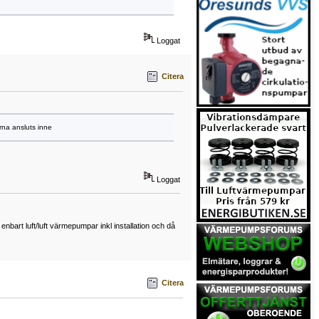
Loggat
Citera
rna ansluts inne
Loggat
art luft/luft värmepumpar inkl installation och då
Citera