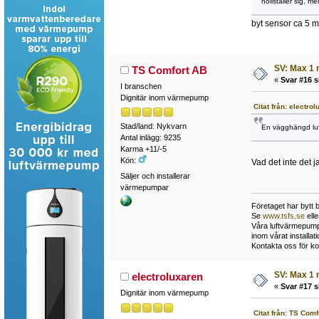
nollställer sig, m
byt sensor ca 5 m
SV: Max 1 
TS Comfort AB
«
Svar #16 s
I branschen
Dignitär inom värmepump
Citat från: electro
Stad/land: Nykvarn
En vägghängd luft
Antal inlägg: 9235
Karma +11/-5
Kön:
Vad det inte det 
Säljer och installerar
värmepumpar
Företaget har bytt 
Se
www.tsfs.se
ell
Våra luftvärmepumpa
inom vårat install
Kontakta oss för ko
SV: Max 1 
electroluxaren
«
Svar #17 s
Dignitär inom värmepump
Citat från: TS Com