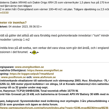
otterns Daikin XRH40 och Daikin Origo XRH 25 som värmer/kyler 1,5 plans hus på 170 kv
med fjärrvärme men tidigare
m aktivt hål i Östergötland som värmer 100+40 m2 i ett plan. Tidigare oljeeldning ca 2,5 m3
~m5938/
meter rör inomhus?
krivet:
04 oktober 2023, 09:36:53 »
rätt så gäller det alltså att vara försiktig med golvmonterade innedelar i "rum" mind
odeller i princip 1 m2
 direkta krav på att svetsa, sen verkar det vara vissa som gör det ändå, och i engla
ssionen i det forumet.
rgisparare:
www.energibutiken.se
nadsfria Offerttjänst
:
https://www.energioffert.se
ggning:
https://e-logger.se/pub?rmarklund
:
www.poolforum.se
och:
www.atvforum.se
direktverkande elradiatorer till vattenburet och värmepump 2003. Hus: Älvsbyhus -75,
55-12, 500 meter ytjord-kollektor i en slinga, 14 st Korado radiatorer,2-rörs vatten
mp till ca 32 grader under maj-sept.
ler, Hanersun TCP18-54HB415W, Total teoretisk effekt 15770 W.
ybrid från Growatt på 15 kW, och batterierna är Growatt APX HV Battery 30 kWh med 
are, bakgrund: Systemtekniker med inriktning mot styr/regler. 3 års yrkesutbildning + 
 23 år som grundare och ägare av detta forum.
://www.varmepumpsforum.com/vpforum/index.php?topic=5196.msg48236#msg48236