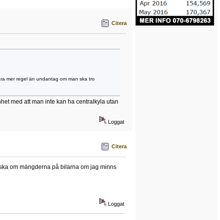
Citera
 vara mer regel än undantag om man ska tro
et med att man inte kan ha centralkyla utan
Loggat
Citera
eptiska om mängderna på bilarna om jag minns
Loggat