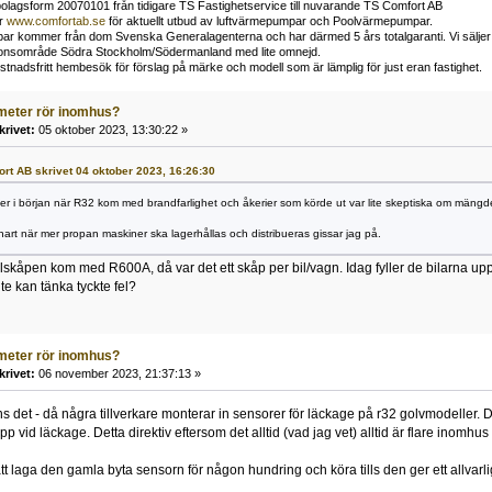
bolagsform 20070101 från tidigare TS Fastighetservice till nuvarande TS Comfort AB
er
www.comfortab.se
för aktuellt utbud av luftvärmepumpar och Poolvärmepumpar.
r kommer från dom Svenska Generalagenterna och har därmed 5 års totalgaranti. Vi säljer enb
ationsområde Södra Stockholm/Södermanland med lite omnejd.
stnadsfritt hembesök för förslag på märke och modell som är lämplig för just eran fastighet.
meter rör inomhus?
krivet:
05 oktober 2023, 13:30:22 »
fort AB skrivet 04 oktober 2023, 16:26:30
lder i början när R32 kom med brandfarlighet och åkerier som körde ut var lite skeptiska om mängd
snart när mer propan maskiner ska lagerhållas och distribueras gissar jag på.
skåpen kom med R600A, då var det ett skåp per bil/vagn. Idag fyller de bilarna upp t
nte kan tänka tyckte fel?
meter rör inomhus?
krivet:
06 november 2023, 21:37:13 »
ns det - då några tillverkare monterar in sensorer för läckage på r32 golvmodeller. D
opp vid läckage. Detta direktiv eftersom det alltid (vad jag vet) alltid är flare inom
tt laga den gamla byta sensorn för någon hundring och köra tills den ger ett allvarl