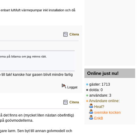
art luft/luft värmepumpar inkl installation och då
Citera
erna på bilarna om jag minns rätt.
Online just nu!
ill tak! kanske har gasen blivit mindre farlig
gäster: 1713
Loggat
dolda: 0
användare: 3
Användare online
:
Citera
Heat?
svenske kocken
å det finns en (mycket liten nästan obefintlig)
ErikB
hus på goövmodellerna.
igare larm. Sen byt till annan golvmodell och