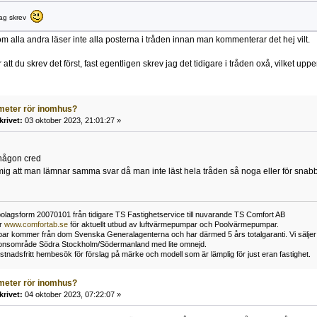
jag skrev
m alla andra läser inte alla posterna i tråden innan man kommenterar det hej vilt.
 att du skrev det först, fast egentligen skrev jag det tidigare i tråden oxå, vilket uppe
meter rör inomhus?
krivet:
03 oktober 2023, 21:01:27 »
 någon cred
ig att man lämnar samma svar då man inte läst hela tråden så noga eller för snab
bolagsform 20070101 från tidigare TS Fastighetservice till nuvarande TS Comfort AB
er
www.comfortab.se
för aktuellt utbud av luftvärmepumpar och Poolvärmepumpar.
r kommer från dom Svenska Generalagenterna och har därmed 5 års totalgaranti. Vi säljer enb
ationsområde Södra Stockholm/Södermanland med lite omnejd.
stnadsfritt hembesök för förslag på märke och modell som är lämplig för just eran fastighet.
meter rör inomhus?
krivet:
04 oktober 2023, 07:22:07 »