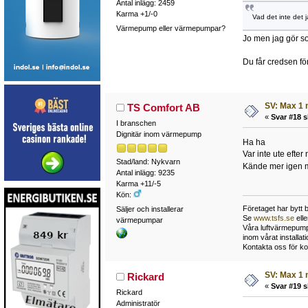
Antal inlägg: 2459
Karma +1/-0
Vad det inte det 
Värmepump eller värmepumpar?
Jo men jag gör so
Du får credsen för
SV: Max 1 
TS Comfort AB
«
Svar #18 s
I branschen
Dignitär inom värmepump
Ha ha
Var inte ute efter
Stad/land: Nykvarn
Kände mer igen m
Antal inlägg: 9235
Karma +11/-5
Kön:
Företaget har bytt 
Säljer och installerar
Se
www.tsfs.se
ell
värmepumpar
Våra luftvärmepumpa
inom vårat install
Kontakta oss för ko
SV: Max 1 
Rickard
«
Svar #19 s
Rickard
Administratör