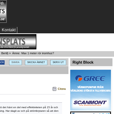
Kontakt
:
Bertil
) »
Ämne:
Max 1 meter rör inomhus?
Right Block
SVARA
SKICKA ÄMNET
SKRIV UT
Citera
tt det hänt en del med effektiviteten på 15 år och
ökning. Har slagit av och på strömbrytaren så att den