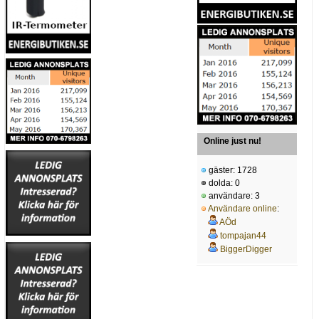
Online just nu!
gäster: 1728
dolda: 0
användare: 3
Användare online
:
AÖd
tompajan44
BiggerDigger