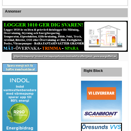
Annonser
Right Block