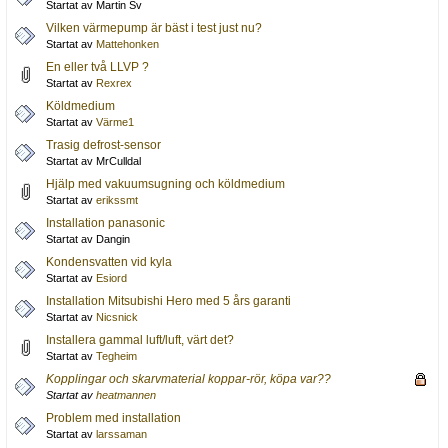
Startat av Martin Sv
Vilken värmepump är bäst i test just nu?
Startat av
Mattehonken
En eller två LLVP ?
Startat av
Rexrex
Köldmedium
Startat av
Värme1
Trasig defrost-sensor
Startat av MrCulldal
Hjälp med vakuumsugning och köldmedium
Startat av
erikssmt
Installation panasonic
Startat av Dangin
Kondensvatten vid kyla
Startat av
Esiord
Installation Mitsubishi Hero med 5 års garanti
Startat av
Nicsnick
Installera gammal luft/luft, värt det?
Startat av
Tegheim
Kopplingar och skarvmaterial koppar-rör, köpa var??
Startat av
heatmannen
Problem med installation
Startat av
larssaman