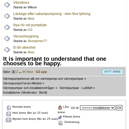
Vibrations
Startat av Wilson
Läckage efter vakumpumpning - men före fyllning.
Startat av
dboy
Nya rör vid pumpbyte
Startat av
GS
Vacuumsugning
Startat av
Skorpionen77
El till uteenhet
Startat av
dboy
It is important to understand that one
chooses to be happy.
Sidor: [
1
]
2
...
44
Next
Gå upp
NYTT ÄMNE
Värmepumpsforum allt om värmepump och värmepumpar
»
VärmepumpsForum Allmänt
»
Värmepumpar och installationsfrågor.
»
Värmepumpar - Luft/luft
»
Installationer
(Moderator:
Bertil
)
Normalt ämne
Låst
Gå till:
ämne
Hett ämne (fler än 15 svar)
Klistrat ämne
Mycket hett ämne (fler än 25 svar)
Omröstning