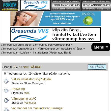
Värmepumpsforum allt om värmepump och värmepumpar
»
Menu ≡
VärmepumpsForum Allmänt
»
Värmepumpar och installationsfrågor.
»
Värmepumpar - Luft/luft
»
Installationer
(Moderator:
Bertil
)
Sidor: [
1
]
2
...
44
Next
Gå ned
NYTT ÄMNE
0 medlemmar och 24 gäster tittar på denna tavla.
Väl av installatör Gbg / Möldal
Startat av Niklas Östergren
Recycling
Startat av
Micc
Värmepump vs AC
Startat av
Posthuset
Vad händer om man inte vacuumsuger