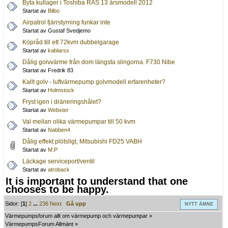
Byta kullager i Toshiba RAS 13 årsmodell 2012
Startat av
Bilbo
Airpatrol fjärrstyrning funkar inte
Startat av Gustaf Svedjemo
Köpråd till ett 72kvm dubbelgarage
Startat av
kablarss
Dålig golvvärme från dom längsta slingorna. F730 Nibe
Startat av Fredrik 83
Kallt golv - luftvärmepump golvmodell erfarenheter?
Startat av
Holmstock
Fryst igen i dräneringshålet?
Startat av
Webster
Val mellan olika värmepumpar till 50 kvm
Startat av
Nabben4
Dålig effekt plötsligt, Mitsubishi FD25 VABH
Startat av
M.P
Läckage serviceport/ventil
Startat av
atroback
It is important to understand that one
chooses to be happy.
Sidor: [
1
]
2
...
236
Next
Gå upp
NYTT ÄMNE
Värmepumpsforum allt om värmepump och värmepumpar
»
VärmepumpsForum Allmänt
»