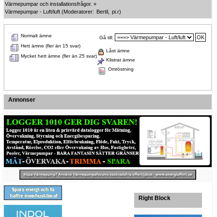
Värmepumpar och installationsfrågor.
»
Värmepumpar - Luft/luft
(Moderatorer:
Bertil
,
pi.r
)
Normalt ämne
Gå till:
Hett ämne (fler än 15 svar)
Låst ämne
Mycket hett ämne (fler än 25 svar)
Klistrat ämne
Omröstning
Annonser
Right Block