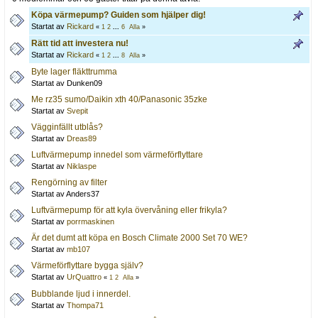
Köpa värmepump? Guiden som hjälper dig!
Startat av
Rickard
«
1
2
...
6
Alla
»
Rätt tid att investera nu!
Startat av
Rickard
«
1
2
...
8
Alla
»
Byte lager fläkttrumma
Startat av Dunken09
Me rz35 sumo/Daikin xth 40/Panasonic 35zke
Startat av
Svepit
Vägginfällt utblås?
Startat av
Dreas89
Luftvärmepump innedel som värmeförflyttare
Startat av
Niklaspe
Rengörning av filter
Startat av Anders37
Luftvärmepump för att kyla övervåning eller frikyla?
Startat av
porrmaskinen
Är det dumt att köpa en Bosch Climate 2000 Set 70 WE?
Startat av
mb107
Värmeförflyttare bygga själv?
Startat av
UrQuattro
«
1
2
Alla
»
Bubblande ljud i innerdel.
Startat av
Thompa71