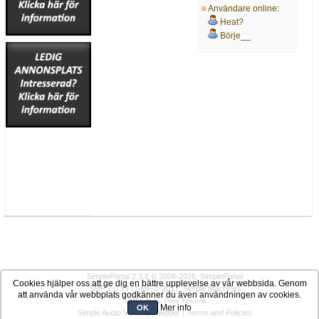
Användare online
:
Heat?
Börje__
SimplePortal 2.3.8 © 2008-2026, SimplePortal
Cookies hjälper oss att ge dig en bättre upplevelse av vår webbsida. Genom
SMF 2.0.19
|
SMF © 2017
,
Simple Machines
att använda vår webbplats godkänner du även användningen av cookies.
SMFAds
for
Free Forums
Mer info
OK
Simple Audio Video Embedder
|
Terms and Policies