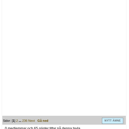
Sidor: [
1
]
2
...
236
Next
Gå ned
NYTT ÄMNE
0 medlemmar och 65 gäster tittar på denna tavla.