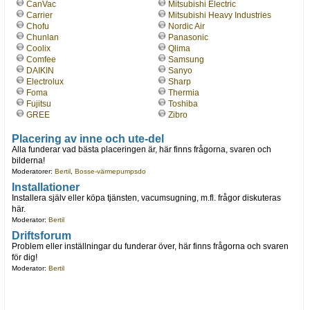
CanVac
Mitsubishi Electric
Carrier
Mitsubishi Heavy Industries
Chofu
Nordic Air
Chunlan
Panasonic
Coolix
Qlima
Comfee
Samsung
DAIKIN
Sanyo
Electrolux
Sharp
Foma
Thermia
Fujitsu
Toshiba
GREE
Zibro
Placering av inne och ute-del
Alla funderar vad bästa placeringen är, här finns frågorna, svaren och
bilderna!
Moderatorer:
Bertil
,
Bosse-värmepumpsdo
Installationer
Installera själv eller köpa tjänsten, vacumsugning, m.fl. frågor diskuteras
här.
Moderator:
Bertil
Driftsforum
Problem eller inställningar du funderar över, här finns frågorna och svaren
för dig!
Moderator:
Bertil