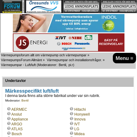
Värmepumpsforum allt om värmepump och värmepumpar
»
Menu ≡
VärmepumpsForum Allmänt
»
Värmepumpar och installationsfrågor.
»
Värmepumpar - Luft/luft
(Moderatorer:
Bertil
,
pi.r
)
Undertavlor
Märkesspecifikt luft/luft
I denna tavla finns alla större fabrikat under var sin rubrik.
Moderator:
Bertil
AERMEC
Hitachi
Anslut
Honywell
Appliance
Innova
ARGO
IVT
ATLAS
LG
Bosch
Midea