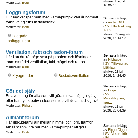
skrivet
Idag
kl.
Moderator:
Bertil
10:05:40
Loggningsforum
Hur mycket spar man med värmepump? Vad är normalt
Senaste inlägg
förbrukning efter installation?
av
micke_011
i
SV: Elförbrukning
Moderator:
Bertil
Juli 2...
skrivet 02 augusti
Loggade
2026, 14:16:12
anläggningar
Ventilation, fukt och radon-forum
Senaste inlägg
Här kan du fråga/ge svar på problem och lösningar
av
Niklaspe
inom området ventilation, fukt, mögel och radon.
i
SV: Tillbyggnad
Moderator:
Bertil
bjälklag...
skrivet 02 juli
Krypgrunder
Bostadsventilation
2026, 14:24:45
Senaste inlägg
Gör det själv
av
Börje__
i
SV:
En avdelning för alla som vill göra mesta möjliga själv,
Robotklippare,
eller har nya kreativa ideér som de vill dela med sig av!
fjärr...
Moderator:
Rickard
skrivet 01 juli
2026, 20:04:39
Allmänt forum
Här diskuterar vi allt mellan himmel och jord, framför
Senaste inlägg
allt sånt som inte har med värmepumpar att göra.
av
BiggerDigger
Moderator:
Bertil
i
SV: Vi som kör
elbil