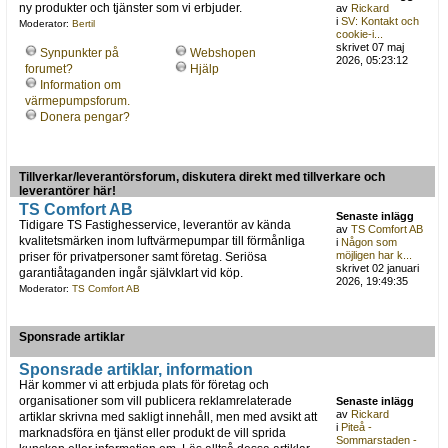
ny produkter och tjänster som vi erbjuder.
av
Rickard
i
SV: Kontakt och
Moderator:
Bertil
cookie-i...
skrivet 07 maj
Synpunkter på
Webshopen
2026, 05:23:12
forumet?
Hjälp
Information om
värmepumpsforum.
Donera pengar?
Tillverkar/leverantörsforum, diskutera direkt med tillverkare och
leverantörer här!
TS Comfort AB
Senaste inlägg
Tidigare TS Fastighesservice, leverantör av kända
av
TS Comfort AB
kvalitetsmärken inom luftvärmepumpar till förmånliga
i
Någon som
möjligen har k...
priser för privatpersoner samt företag. Seriösa
skrivet 02 januari
garantiåtaganden ingår självklart vid köp.
2026, 19:49:35
Moderator:
TS Comfort AB
Sponsrade artiklar
Sponsrade artiklar, information
Här kommer vi att erbjuda plats för företag och
organisationer som vill publicera reklamrelaterade
Senaste inlägg
av
Rickard
artiklar skrivna med sakligt innehåll, men med avsikt att
i
Piteå -
marknadsföra en tjänst eller produkt de vill sprida
Sommarstaden -