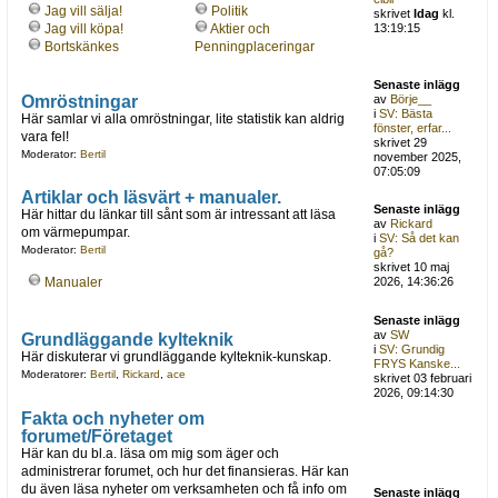
Jag vill sälja!
Politik
skrivet
Idag
kl.
Jag vill köpa!
Aktier och
13:19:15
Bortskänkes
Penningplaceringar
Senaste inlägg
Omröstningar
av
Börje__
i
SV: Bästa
Här samlar vi alla omröstningar, lite statistik kan aldrig
fönster, erfar...
vara fel!
skrivet 29
Moderator:
Bertil
november 2025,
07:05:09
Artiklar och läsvärt + manualer.
Senaste inlägg
Här hittar du länkar till sånt som är intressant att läsa
av
Rickard
om värmepumpar.
i
SV: Så det kan
Moderator:
Bertil
gå?
skrivet 10 maj
Manualer
2026, 14:36:26
Senaste inlägg
av
SW
Grundläggande kylteknik
i
SV: Grundig
Här diskuterar vi grundläggande kylteknik-kunskap.
FRYS Kanske...
Moderatorer:
Bertil
,
Rickard
,
ace
skrivet 03 februari
2026, 09:14:30
Fakta och nyheter om
forumet/Företaget
Här kan du bl.a. läsa om mig som äger och
administrerar forumet, och hur det finansieras. Här kan
du även läsa nyheter om verksamheten och få info om
Senaste inlägg