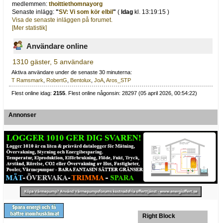
medlemmen:
thoittiethomnayorg
Senaste inlägg:
"
SV: Vi som kör elbil
"
(
Idag
kl. 13:19:15 )
Visa de senaste inläggen på forumet.
[Mer statistik]
Användare online
1310 gäster, 5 användare
Aktiva användare under de senaste 30 minuterna:
T Ramsmark
,
RobertG
,
Bentolux
,
JoA
,
Aros_STP
Flest online idag:
2155
. Flest online någonsin: 28297 (05 april 2026, 00:54:22)
Annonser
Right Block