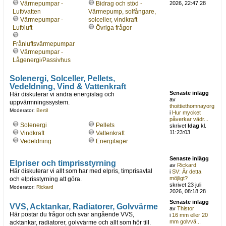
Värmepumpar -
Bidrag och stöd -
2026, 22:47:28
Luft/vatten
Värmepump, solfångare,
Värmepumpar -
solceller, vindkraft
Luft/luft
Övriga frågor
Frånluftsvärmepumpar
Värmepumpar -
Lågenergi/Passivhus
Solenergi, Solceller, Pellets,
Vedeldning, Vind & Vattenkraft
Senaste inlägg
Här diskuterar vi andra energislag och
av
uppvärmningssystem.
thoittiethomnayorg
Moderator:
Bertil
i
Hur mycket
påverkar vädr...
Solenergi
Pellets
skrivet
Idag
kl.
11:23:03
Vindkraft
Vattenkraft
Vedeldning
Energilager
Senaste inlägg
Elpriser och timprisstyrning
av
Rickard
Här diskuterar vi allt som har med elpris, timprisavtal
i
SV: Är detta
möjligt?
och elprisstyrning att göra.
skrivet 23 juli
Moderator:
Rickard
2026, 08:18:28
Senaste inlägg
VVS, Acktankar, Radiatorer, Golvvärme
av
Thistor
Här postar du frågor och svar angående VVS,
i
16 mm eller 20
mm golvvä...
acktankar, radiatorer, golvvärme och allt som hör till.