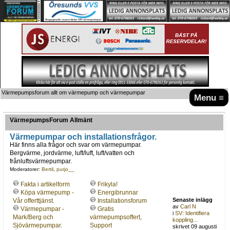
Värmepumpsforum allt om värmepump och värmepumpar
Menu ≡
VärmepumpsForum Allmänt
Värmepumpar och installationsfrågor.
Här finns alla frågor och svar om värmepumpar.
Bergvärme, jordvärme, luft/luft, luft/vatten och
frånluftsvärmepumpar.
Moderatorer:
Bertil
,
purjo__
Fakta i artikelform
Frikyla!
Köpa värmepump -
Energibrunnar
Senaste inlägg
Vår offerttjänst.
Installationsforum
av
Carl N
Värmepumpar -
Gratis
i
SV: Identifiera
Mark/Berg och
värmepumpsoffert,
koppling...
Sjövärmepumpar.
Support
skrivet 09 augusti