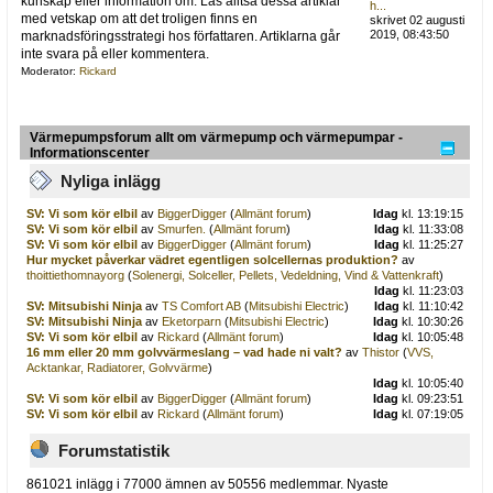
kunskap eller information om. Läs alltså dessa artiklar
h...
med vetskap om att det troligen finns en
skrivet 02 augusti
2019, 08:43:50
marknadsföringsstrategi hos författaren. Artiklarna går
inte svara på eller kommentera.
Moderator:
Rickard
Värmepumpsforum allt om värmepump och värmepumpar -
Informationscenter
Nyliga inlägg
SV: Vi som kör elbil
av
BiggerDigger
(
Allmänt forum
)
Idag
kl. 13:19:15
SV: Vi som kör elbil
av
Smurfen.
(
Allmänt forum
)
Idag
kl. 11:33:08
SV: Vi som kör elbil
av
BiggerDigger
(
Allmänt forum
)
Idag
kl. 11:25:27
Hur mycket påverkar vädret egentligen solcellernas produktion?
av
thoittiethomnayorg
(
Solenergi, Solceller, Pellets, Vedeldning, Vind & Vattenkraft
)
Idag
kl. 11:23:03
SV: Mitsubishi Ninja
av
TS Comfort AB
(
Mitsubishi Electric
)
Idag
kl. 11:10:42
SV: Mitsubishi Ninja
av
Eketorparn
(
Mitsubishi Electric
)
Idag
kl. 10:30:26
SV: Vi som kör elbil
av
Rickard
(
Allmänt forum
)
Idag
kl. 10:05:48
16 mm eller 20 mm golvvärmeslang – vad hade ni valt?
av
Thistor
(
VVS,
Acktankar, Radiatorer, Golvvärme
)
Idag
kl. 10:05:40
SV: Vi som kör elbil
av
BiggerDigger
(
Allmänt forum
)
Idag
kl. 09:23:51
SV: Vi som kör elbil
av
Rickard
(
Allmänt forum
)
Idag
kl. 07:19:05
Forumstatistik
861021 inlägg i 77000 ämnen av 50556 medlemmar. Nyaste