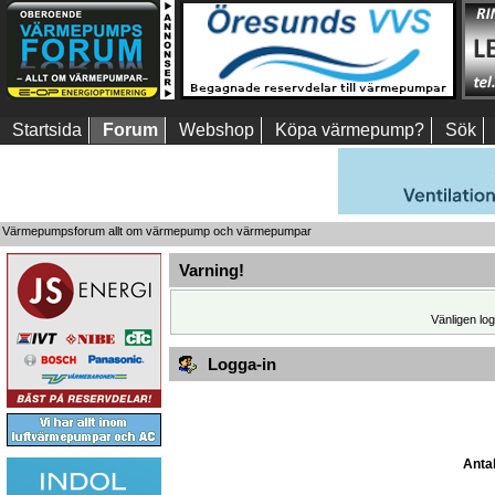
Startsida
Forum
Webshop
Köpa värmepump?
Sök
Värmepumpsforum allt om värmepump och värmepumpar
Varning!
Vänligen log
Logga-in
Antal