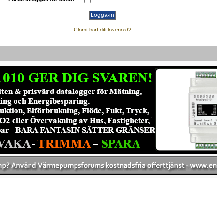
Glömt bort ditt lösenord?