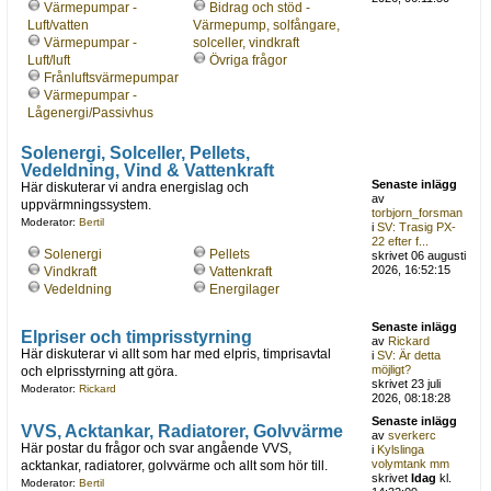
Värmepumpar -
Bidrag och stöd -
Luft/vatten
Värmepump, solfångare,
Värmepumpar -
solceller, vindkraft
Luft/luft
Övriga frågor
Frånluftsvärmepumpar
Värmepumpar -
Lågenergi/Passivhus
Solenergi, Solceller, Pellets,
Vedeldning, Vind & Vattenkraft
Senaste inlägg
Här diskuterar vi andra energislag och
av
uppvärmningssystem.
torbjorn_forsman
Moderator:
Bertil
i
SV: Trasig PX-
22 efter f...
Solenergi
Pellets
skrivet 06 augusti
2026, 16:52:15
Vindkraft
Vattenkraft
Vedeldning
Energilager
Senaste inlägg
Elpriser och timprisstyrning
av
Rickard
Här diskuterar vi allt som har med elpris, timprisavtal
i
SV: Är detta
möjligt?
och elprisstyrning att göra.
skrivet 23 juli
Moderator:
Rickard
2026, 08:18:28
Senaste inlägg
VVS, Acktankar, Radiatorer, Golvvärme
av
sverkerc
Här postar du frågor och svar angående VVS,
i
Kylslinga
volymtank mm
acktankar, radiatorer, golvvärme och allt som hör till.
skrivet
Idag
kl.
Moderator:
Bertil