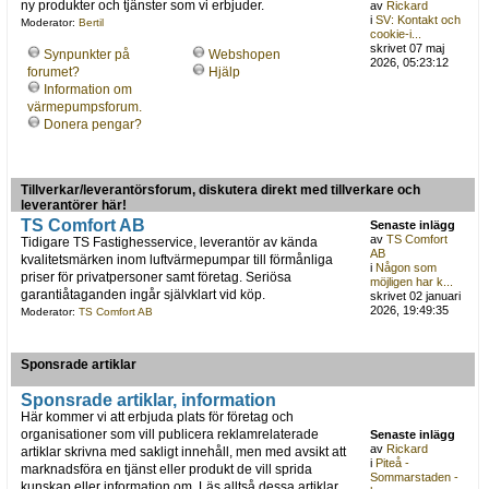
ny produkter och tjänster som vi erbjuder.
av
Rickard
i
SV: Kontakt och
Moderator:
Bertil
cookie-i...
skrivet 07 maj
Synpunkter på
Webshopen
2026, 05:23:12
forumet?
Hjälp
Information om
värmepumpsforum.
Donera pengar?
Tillverkar/leverantörsforum, diskutera direkt med tillverkare och
leverantörer här!
TS Comfort AB
Senaste inlägg
av
TS Comfort
Tidigare TS Fastighesservice, leverantör av kända
AB
kvalitetsmärken inom luftvärmepumpar till förmånliga
i
Någon som
priser för privatpersoner samt företag. Seriösa
möjligen har k...
garantiåtaganden ingår självklart vid köp.
skrivet 02 januari
2026, 19:49:35
Moderator:
TS Comfort AB
Sponsrade artiklar
Sponsrade artiklar, information
Här kommer vi att erbjuda plats för företag och
organisationer som vill publicera reklamrelaterade
Senaste inlägg
av
Rickard
artiklar skrivna med sakligt innehåll, men med avsikt att
i
Piteå -
marknadsföra en tjänst eller produkt de vill sprida
Sommarstaden -
kunskap eller information om. Läs alltså dessa artiklar