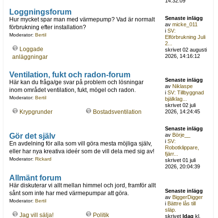
14:32:09
Loggningsforum
Senaste inlägg
Hur mycket spar man med värmepump? Vad är normalt
av
micke_011
förbrukning efter installation?
i
SV:
Moderator:
Bertil
Elförbrukning Juli
2...
Loggade
skrivet 02 augusti
2026, 14:16:12
anläggningar
Ventilation, fukt och radon-forum
Senaste inlägg
Här kan du fråga/ge svar på problem och lösningar
av
Niklaspe
inom området ventilation, fukt, mögel och radon.
i
SV: Tillbyggnad
Moderator:
Bertil
bjälklag...
skrivet 02 juli
Krypgrunder
Bostadsventilation
2026, 14:24:45
Senaste inlägg
Gör det själv
av
Börje__
i
SV:
En avdelning för alla som vill göra mesta möjliga själv,
Robotklippare,
eller har nya kreativa ideér som de vill dela med sig av!
fjärr...
Moderator:
Rickard
skrivet 01 juli
2026, 20:04:39
Allmänt forum
Här diskuterar vi allt mellan himmel och jord, framför allt
Senaste inlägg
sånt som inte har med värmepumpar att göra.
av
BiggerDigger
Moderator:
Bertil
i
Bättre lås till
släp.
Jag vill sälja!
Politik
skrivet
Idag
kl.