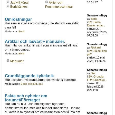
Jag vill köpa!
Aktier och
18:01:47
Bortskänkes
Penningplaceringar
Senaste inlägg
Omröstningar
av
Börje__
i
SV: Bästa
Här samlar vi alla omröstningar, lite statistik kan aldrig
fönster, erfar...
vara fel!
skrivet 29
Moderator:
Bertil
november 2025,
07:05:09
Artiklar och läsvärt + manualer.
Senaste inlägg
Här hittar du länkar till sånt som är intressant att läsa
av
Rickard
om värmepumpar.
i
SV: Så det kan
Moderator:
Bertil
gå?
skrivet 10 maj
Manualer
2026, 14:36:26
Senaste inlägg
av
SW
Grundläggande kylteknik
i
SV: Grundig
Här diskuterar vi grundläggande kylteknik-kunskap.
FRYS Kanske...
skrivet 03
Moderatorer:
Bertil
,
Rickard
,
ace
februari 2026,
09:14:30
Fakta och nyheter om
forumet/Företaget
Här kan du bl.a. läsa om mig som äger och
administrerar forumet, och hur det finansieras. Här kan
du även läsa nyheter om verksamheten och få info om
Senaste inlägg