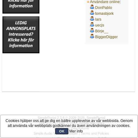
Användare online
:
DonPablo
tomasbjork
lars
uecjs
Börje__
BiggerDigger
SimplePortal 2.3.8 © 2008-2026, SimplePortal
Cookies hjälper oss att ge dig en bättre upplevelse av vår webbsida. Genom
SMF 2.0.19
|
SMF © 2017
,
Simple Machines
att använda vår webbplats godkänner du även användningen av cookies.
SMFAds
for
Free Forums
Mer info
OK
Simple Audio Video Embedder
|
Terms and Policies