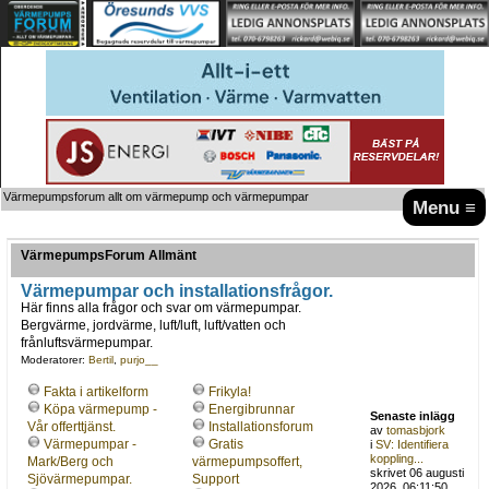
Värmepumpsforum allt om värmepump och värmepumpar
Menu ≡
VärmepumpsForum Allmänt
Värmepumpar och installationsfrågor.
Här finns alla frågor och svar om värmepumpar.
Bergvärme, jordvärme, luft/luft, luft/vatten och
frånluftsvärmepumpar.
Moderatorer:
Bertil
,
purjo__
Fakta i artikelform
Frikyla!
Köpa värmepump -
Energibrunnar
Senaste inlägg
Vår offerttjänst.
Installationsforum
av
tomasbjork
Värmepumpar -
Gratis
i
SV: Identifiera
koppling...
Mark/Berg och
värmepumpsoffert,
skrivet 06 augusti
Sjövärmepumpar.
Support
2026, 06:11:50