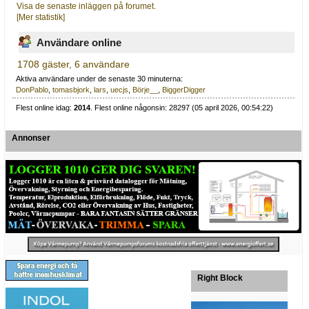
Visa de senaste inläggen på forumet.
[Mer statistik]
Användare online
1708 gäster, 6 användare
Aktiva användare under de senaste 30 minuterna:
DonPablo
,
tomasbjork
,
lars
,
uecjs
,
Börje__
,
BiggerDigger
Flest online idag:
2014
. Flest online någonsin: 28297 (05 april 2026, 00:54:22)
Annonser
Right Block