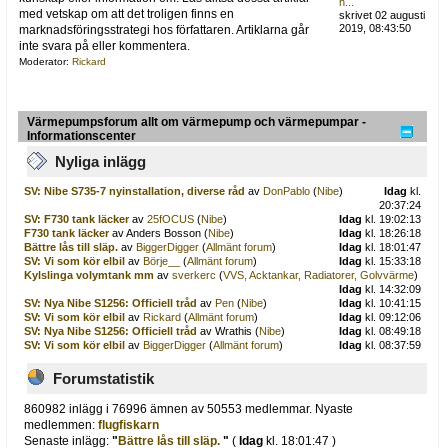
h...
med vetskap om att det troligen finns en
skrivet 02 augusti
2019, 08:43:50
marknadsföringsstrategi hos författaren. Artiklarna går
inte svara på eller kommentera.
Moderator:
Rickard
Värmepumpsforum allt om värmepump och värmepumpar -
Informationscenter
Nyliga inlägg
SV: Nibe S735-7 nyinstallation, diverse råd
av
DonPablo
(
Nibe
)
Idag
kl.
20:37:24
SV: F730 tank läcker
av
25fOCUS
(
Nibe
)
Idag
kl. 19:02:13
F730 tank läcker
av Anders Bosson (
Nibe
)
Idag
kl. 18:26:18
Bättre lås till släp.
av
BiggerDigger
(
Allmänt forum
)
Idag
kl. 18:01:47
SV: Vi som kör elbil
av
Börje__
(
Allmänt forum
)
Idag
kl. 15:33:18
Kylslinga volymtank mm
av
sverkerc
(
VVS, Acktankar, Radiatorer, Golvvärme
)
Idag
kl. 14:32:09
SV: Nya Nibe S1256: Officiell tråd
av
Pen
(
Nibe
)
Idag
kl. 10:41:15
SV: Vi som kör elbil
av
Rickard
(
Allmänt forum
)
Idag
kl. 09:12:06
SV: Nya Nibe S1256: Officiell tråd
av Wrathis (
Nibe
)
Idag
kl. 08:49:18
SV: Vi som kör elbil
av
BiggerDigger
(
Allmänt forum
)
Idag
kl. 08:37:59
Forumstatistik
860982 inlägg i 76996 ämnen av 50553 medlemmar. Nyaste
medlemmen:
flugfiskarn
Senaste inlägg:
"
Bättre lås till släp.
"
(
Idag
kl. 18:01:47 )