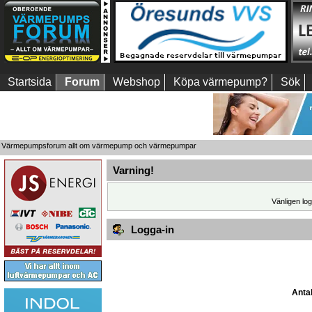
Startsida
Forum
Webshop
Köpa värmepump?
Sök
Värmepumpsforum allt om värmepump och värmepumpar
Varning!
Vänligen log
Logga-in
Antal