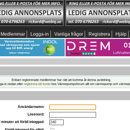
Medlemmar
Logga-in
Vanliga frågor
Registrera
Hjälp
Enbart registrerade medlemmar har rätt att komma åt denna avdelning.
ga in nedan eller
registrera ett konto
hos Värmepumpsforum allt om värmepump och värmep
Användarnamn:
Lösenord:
 minuter att förbli inloggad:
Förbli inloggad för alltid: