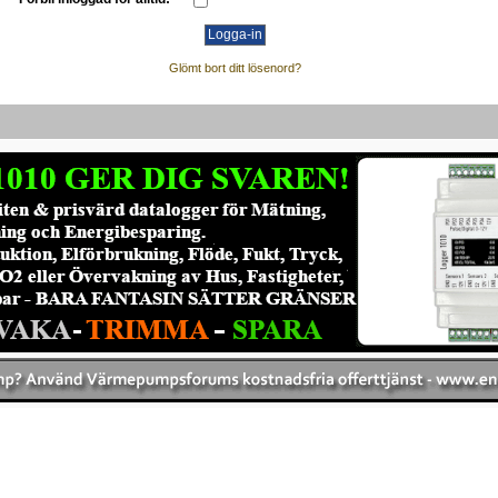
Glömt bort ditt lösenord?