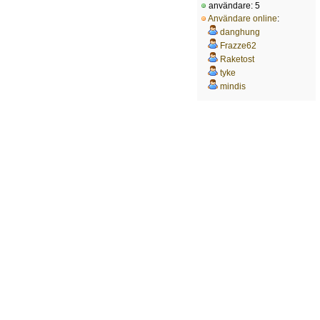
användare: 5
Användare online
:
danghung
Frazze62
Raketost
tyke
mindis