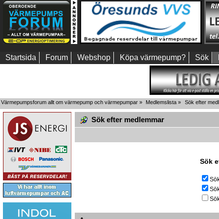
Startsida
Forum
Webshop
Köpa värmepump?
Sök
Värmepumpsforum allt om värmepump och värmepumpar
»
Medlemslista
»
Sök efter me
Sök efter medlemmar
Sök e
Sök
Sök
Sök