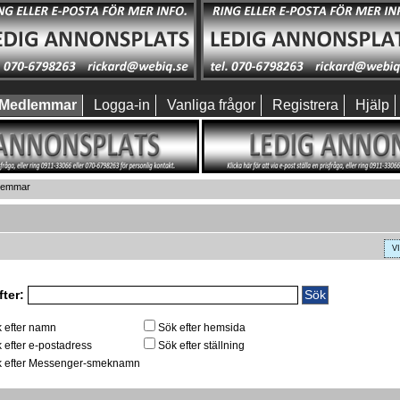
Medlemmar
Logga-in
Vanliga frågor
Registrera
Hjälp
dlemmar
V
fter:
 efter namn
Sök efter hemsida
 efter e-postadress
Sök efter ställning
 efter Messenger-smeknamn