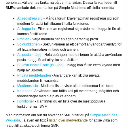
genom att välja en av länkarna på den här sidan. Dessa länkar leder till
SMFs samlade dokumentation på Simple Machines officiella hemsida.
Att registrera sig
- Många forum kräver att man registrerar sig som
medlem för att få full tillgång till alla funktioner.
Att logga in
- Efter att man registrerat sig måste man logga in för att
komma åt sitt konto.
Profilen
- Varje medlem har en egen personlig profil.
Sökfunktionen
- Sökfunktionen är ett oerhört användbart verktyg för
att hitta information i inlägg och ämnen.
Att posta inlägg
- Hela poängen med ett forum är att låta användare
posta inlägg för att uttrycka sina åsikter.
Bulletin Board Code (BB-kod)
- Inlägg kan få lite extra krydda med
hjälp av BB-kod.
Privata meddelanden
- Användare kan skicka privata
meddelanden till varandra.
Medlemslista
- Medlemslistan visar alla medlemmar i ett forum.
Kalender
- Användare kan hålla koll på evenemang, högtider och
födelsedagar med hjälp av kalendern.
Funktioner
- Här finner du en lista över de mest populära
funktionerna i SMF.
Mer information om hur du använder SMF hittar du på
Simple Machines
Wiki-sida
. Ta även en titt på
listan över medverkande
för att se vilka som
hjälpt till att skapa och forma SMF.