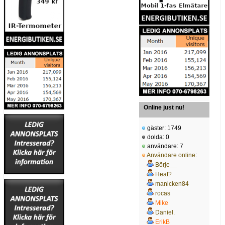
Online just nu!
gäster: 1749
dolda: 0
användare: 7
Användare online
:
Börje__
Heat?
manicken84
rocas
Mike
Daniel.
ErikB