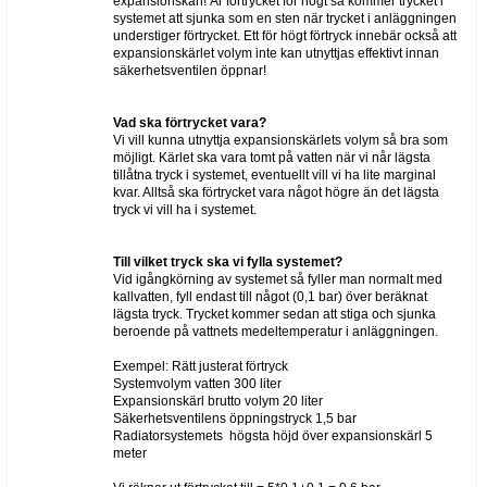
expansionskärl! Är förtrycket för högt så kommer trycket i
systemet att sjunka som en sten när trycket i anläggningen
understiger förtrycket. Ett för högt förtryck innebär också att
expansionskärlet volym inte kan utnyttjas effektivt innan
säkerhetsventilen öppnar!
Vad ska förtrycket vara?
Vi vill kunna utnyttja expansionskärlets volym så bra som
möjligt. Kärlet ska vara tomt på vatten när vi når lägsta
tillåtna tryck i systemet, eventuellt vill vi ha lite marginal
kvar. Alltså ska förtrycket vara något högre än det lägsta
tryck vi vill ha i systemet.
Till vilket tryck ska vi fylla systemet?
Vid igångkörning av systemet så fyller man normalt med
kallvatten, fyll endast till något (0,1 bar) över beräknat
lägsta tryck. Trycket kommer sedan att stiga och sjunka
beroende på vattnets medeltemperatur i anläggningen.
Exempel: Rätt justerat förtryck
Systemvolym vatten 300 liter
Expansionskärl brutto volym 20 liter
Säkerhetsventilens öppningstryck 1,5 bar
Radiatorsystemets högsta höjd över expansionskärl 5
meter