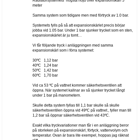
Radiatorsystemets högsta höjd över expansionskärl 5
meter
Samma system som tidigare men med förtryck av 1.0 bar.
Systemets fylls på så att expansionskärlet precis börjar
jobba vid 1.05 bar. Under 1 bar sjunker trycket som en sten,
expansionskärlet är ju tomt…
Vi får följande tryck i anläggningen med samma
expansionskärl som i förra systemet:
30ºC 1,12 bar
40ºC 1,24 bar
50ºC 1,42 bar
60ºC 1,70 bar
Vid ca 53 ºC på vattnet kommer säkerhetsventilen att
öppna. När systemet kallnar av så sjunker trycket långt
under 1 bar på manometern.
Skulle detta system fyllas till 1,1 bar skulle så skulle
säkerhetsventilen öppna vid 49ºC på vattnet., fyller man till
1,2 bar så öppnar säkerhetsventilen vid 43ºC.
Exakt vilka tryckvariationer man får i en anläggning beror
på storleken på expansionskärl, förtyck, vattenvolym och
temperatur. Ovan är bara lite exempel, hoppas jag räknat