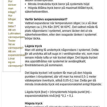
aktuell drifttemperatur.
Hur
• Minsta önskvärda tryck beror på systemets höjd
skriver
• Högsta tillåtna tryck beror på maximalt tillåtet tryck,
man
säkerhetsventilen.
inlägg?
Hur
Varför behövs expansionskärl?
bifogar
man
Vattnet expanderar när temperaturen stiger, t.e.x så ökar
bilder?
volymen ca 1,5% från 20ºC till 60ºC. Det vattnet måste få
Allt om
plats någonstans i systemet, annars läcker det ut via
Luft/vatten-
säkerhetsventilen, eller den svagaste länken i systemet
värmepumpen
börjar läcka.
Tester
Val av
Lägsta tryck
värmepump?
Man vill aldrig få undertryck någonstans i systemet. Detta
Allt om
för att undvika att luft sugs in i ventilspindlar etc, som man
expansionskärl.
senare måste lufta ur när trycket stiger. Det lägsta trycket
Lönar
ska upprätthållas när systemet är avstängt/kallt,
sig en
företrädelsevis på sommaren.
värmepump?
Det lägsta trycket i ett system får man på den högsta
punkten i rörsystemet, där vill man ha minst 0,5-1 meter
vätskepelare övertryck, alltså 0,05-0,1 bar. Detta ger då
minsta önskvärda tryck vid expansionskärlet enligt följande:
Lägsta tryck [bar] = (rörsystemets högsta punkt [m] –
expansionskärlets nivå [m]) *0,1 + 0,1
Högsta tryck