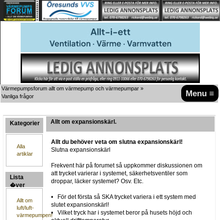
Värmepumpsforum allt om värmepump och värmepumpar
»
Menu ≡
Vanliga frågor
Allt om expansionskärl.
Kategorier
Allt du behöver veta om slutna expansionskärl!
Alla
Slutna expansionskärl
artiklar
Frekvent här på forumet så uppkommer diskussionen om
att trycket varierar i systemet, säkerhetsventiler som
Lista
droppar, läcker systemet? Osv. Etc.
�ver
artiklar
• För det första så SKA trycket variera i ett system med
Allt om
slutet expansionskärl!
luft/luft-
• Vilket tryck har i systemet beror på husets höjd och
värmepumpen!