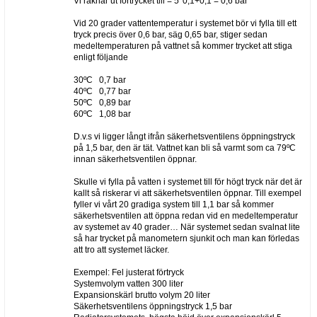
Vi räknar ut förtrycket till = 5*0,1+0,1 = 0,6 bar
Vid 20 grader vattentemperatur i systemet bör vi fylla till ett
tryck precis över 0,6 bar, säg 0,65 bar, stiger sedan
medeltemperaturen på vattnet så kommer trycket att stiga
enligt följande
30ºC 0,7 bar
40ºC 0,77 bar
50ºC 0,89 bar
60ºC 1,08 bar
D.v.s vi ligger långt ifrån säkerhetsventilens öppningstryck
på 1,5 bar, den är tät. Vattnet kan bli så varmt som ca 79ºC
innan säkerhetsventilen öppnar.
Skulle vi fylla på vatten i systemet till för högt tryck när det är
kallt så riskerar vi att säkerhetsventilen öppnar. Till exempel
fyller vi vårt 20 gradiga system till 1,1 bar så kommer
säkerhetsventilen att öppna redan vid en medeltemperatur
av systemet av 40 grader… När systemet sedan svalnat lite
så har trycket på manometern sjunkit och man kan förledas
att tro att systemet läcker.
Exempel: Fel justerat förtryck
Systemvolym vatten 300 liter
Expansionskärl brutto volym 20 liter
Säkerhetsventilens öppningstryck 1,5 bar