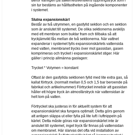
Beror vanligen på säkerhetsventilens öppningstryck som i
sin tur bestäms av hållfastheten på ingående komponenter
i systemet.
Slutna expansionskärl
Består av två utrymmen, en gasfylld sektion och en sektion
som är anslutet till systemet. De olika sektionerna avskiljs
med ett membran som buktar fram och tillbaka så att
tryckjämvikt fås mellan de två sektionerna. När vattnet
expanderar i systemet fylls expansionskärlets vattensida
med vatten, membranet trycks över mot gassidan, gasen
komprimeras och trycket i expansionskärlet stiger. Här
gäller i princip allmänna gaslagen:
Trycket * Volymen = konstant
Oftast är den gasfyllda sektionen fylld med lite extra gas, så
kallat förtryck. (normalt mellan 0,5 och 1,5 bar beroende på
fabrikat och artikelnummer) Förtrycket innebär att gassidan
håller ett högre tryck än atmosfärstryck när vattensidan är
helt tom på vatten.
Förtrycket ska justeras in för aktuellt system för att
expansionskärlet ska fungera optimalt. Detta görs genom
att antigen släppa ut eller fylla på lite luft i luftnippeln på
kärlet. Detta måste göras när expansionskärlet inte är
anslutet till systemet, inget tryck får finnas på vattensidan
om membranet. Här slarvas det ofta vid installation av