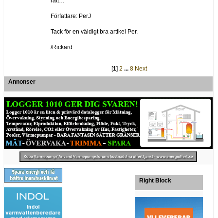
rätt…
Författare: PerJ
Tack för en väldigt bra artikel Per.
/Rickard
[
1
]
2
...
8
Next
Annonser
Right Block