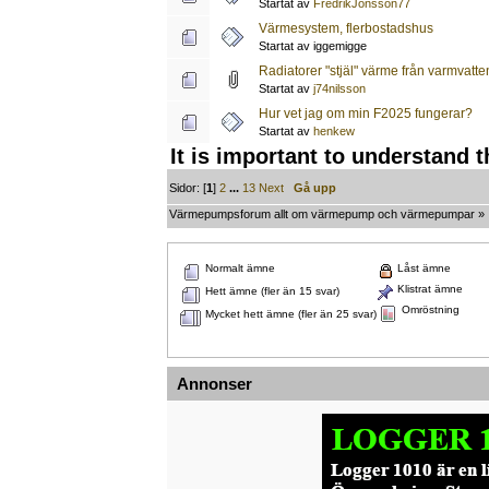
Startat av
FredrikJonsson77
Värmesystem, flerbostadshus
Startat av iggemigge
Radiatorer "stjäl" värme från varmvatte
Startat av
j74nilsson
Hur vet jag om min F2025 fungerar?
Startat av
henkew
It is important to understand 
Sidor: [
1
]
2
...
13
Next
Gå upp
Värmepumpsforum allt om värmepump och värmepumpar
»
Normalt ämne
Låst ämne
Klistrat ämne
Hett ämne (fler än 15 svar)
Omröstning
Mycket hett ämne (fler än 25 svar)
Annonser