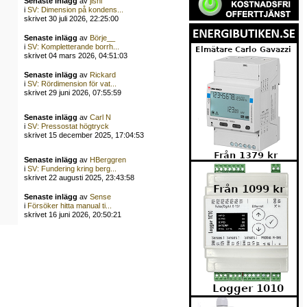
Senaste inlägg
av
jishi
i
SV: Dimension på kondens...
skrivet 30 juli 2026, 22:25:00
Senaste inlägg
av
Börje__
i
SV: Kompletterande borrh...
skrivet 04 mars 2026, 04:51:03
Senaste inlägg
av
Rickard
i
SV: Rördimension för vat...
skrivet 29 juni 2026, 07:55:59
Senaste inlägg
av
Carl N
i
SV: Pressostat högtryck
skrivet 15 december 2025, 17:04:53
Senaste inlägg
av
HBerggren
i
SV: Fundering kring berg...
skrivet 22 augusti 2025, 23:43:58
Senaste inlägg
av
Sense
i
Försöker hitta manual ti...
skrivet 16 juni 2026, 20:50:21