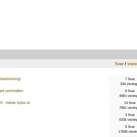
Svar
/
visni
riskbedömning)
7 Svar
334 visning
get varmvatten
9 Svar
4081 visnin
 - måste bytas ut
14 Svar
7961 visnin
3 Svar
6335 visnin
8 Svar
17006 visni