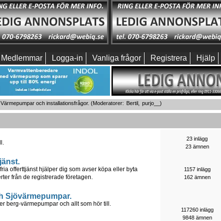
Medlemmar
Logga-in
Vanliga frågor
Registrera
Hjälp
Värmepumpar och installationsfrågor.
(Moderatorer:
Bertil
,
purjo__
)
23 inlägg
l.
23 ämnen
jänst.
offerttjänst hjälper dig som avser köpa eller byta
1157 inlägg
ter från de registrerade företagen.
162 ämnen
h Sjövärmepumpar.
er berg-värmepumpar och allt som hör till.
117260 inlägg
9848 ämnen