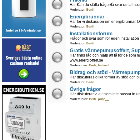
Här Kan du ställa frågor/få svar om allt som
Moderator:
Bertil
Energibrunnar
Här för vi diskussion om energibrunnar. 
Moderator:
Bertil
Installationsforum
Frågor och svar som rör egen installati
Moderator:
Bertil
Gratis värmepumpsoffert, Su
Här finns råd och hjälp att få för de som ha
www.energioffert.se
Moderatorer:
Bertil
,
Rickard
Bidrag och stöd - Värmepump, 
Här diskuteras olika former av stöd och bid
Moderator:
Bertil
Övriga frågor
Här diskuterar vi allt som inte passar in 
Moderatorer:
Bertil
,
purjo__