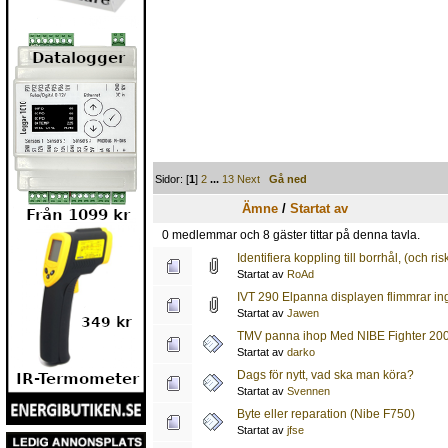
Sidor: [
1
]
2
...
13
Next
Gå ned
Ämne
/
Startat av
0 medlemmar och 8 gäster tittar på denna tavla.
Identifiera koppling till borrhål, (och 
Startat av
RoAd
IVT 290 Elpanna displayen flimmrar in
Startat av
Jawen
TMV panna ihop Med NIBE Fighter 2005
Startat av
darko
Dags för nytt, vad ska man köra?
Startat av
Svennen
Byte eller reparation (Nibe F750)
Startat av
jfse