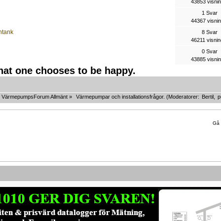
43853 visni
1 Svar
44367 visni
ntank
8 Svar
46211 visnin
0 Svar
43885 visni
that one chooses to be happy.
VärmepumpsForum Allmänt
»
Värmepumpar och installationsfrågor.
(Moderatorer:
Bertil
,
p
Gå t