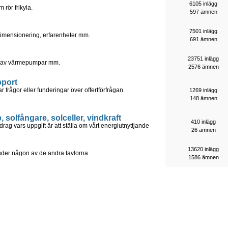
6105 inlägg
 rör frikyla.
597 ämnen
7501 inlägg
Dimensionering, erfarenheter mm.
691 ämnen
23751 inlägg
on av värmepumpar mm.
2576 ämnen
pport
r frågor eller funderingar över offertförfrågan.
1269 inlägg
148 ämnen
solfångare, solceller, vindkraft
410 inlägg
rag vars uppgift är att ställa om vårt energiutnyttjande
26 ämnen
13620 inlägg
under någon av de andra tavlorna.
1586 ämnen