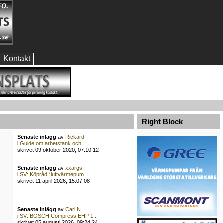
Kontakt
Right Block
Senaste inlägg
av
Rickard
i
Guide om arbetstank och ...
skrivet 09 oktober 2020, 07:10:12
Senaste inlägg
av
xxargs
i
SV: Köpråd *luftvärmepum...
skrivet 11 april 2026, 15:07:08
Senaste inlägg
av
Carl N
i
SV: BOSCH Compress EHP 1...
skrivet 05 augusti 2026, 09:24:24