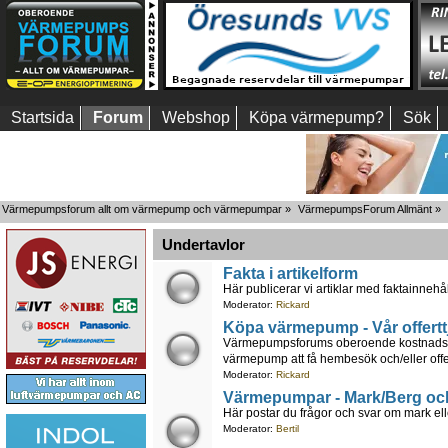
Startsida
Forum
Webshop
Köpa värmepump?
Sök
Värmepumpsforum allt om värmepump och värmepumpar
»
VärmepumpsForum Allmänt
»
Undertavlor
Fakta i artikelform
Här publicerar vi artiklar med faktainnehål
Moderator:
Rickard
Köpa värmepump - Vår offertt
Värmepumpsforums oberoende kostnadsfria 
värmepump att få hembesök och/eller offer
Moderator:
Rickard
Värmepumpar - Mark/Berg oc
Här postar du frågor och svar om mark ell
Moderator:
Bertil