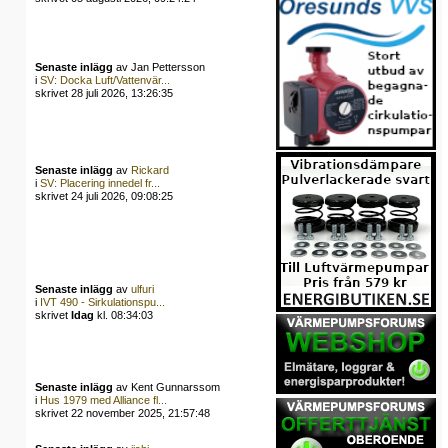
Senaste inlägg
av Jan Pettersson
i
SV: Docka Luft/Vattenvär...
skrivet 28 juli 2026, 13:26:35
Senaste inlägg
av
Rickard
i
SV: Placering innedel fr...
skrivet 24 juli 2026, 09:08:25
Senaste inlägg
av
ulfuri
i
IVT 490 - Sirkulationspu...
skrivet
Idag
kl. 08:34:03
Senaste inlägg
av Kent Gunnarssom
i
Hus 1979 med Alliance fl...
skrivet 22 november 2025, 21:57:48