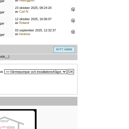
av
HBerggren
ngar
23 oktober 2025, 08:24:20
av
Carl N
ngar
12 oktober 2025, 16:06:07
av
Roland
gar
03 september 2025, 12:32:37
av
henkew
ngar
NYTT ÄMNE
urjo__
)
ill: