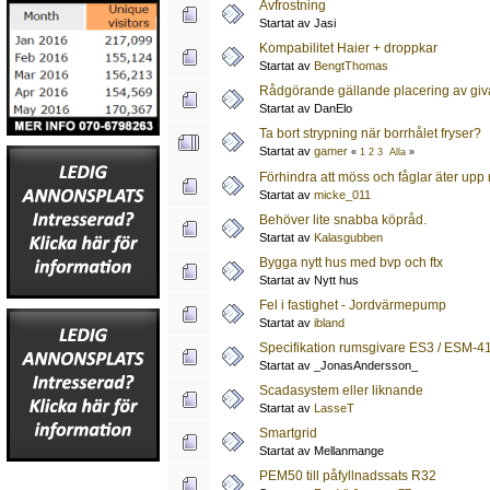
Avfrostning
Startat av Jasi
Kompabilitet Haier + droppkar
Startat av
BengtThomas
Rådgörande gällande placering av giv
Startat av DanElo
Ta bort strypning när borrhålet fryser?
Startat av
gamer
«
1
2
3
Alla
»
Förhindra att möss och fåglar äter upp 
Startat av
micke_011
Behöver lite snabba köpråd.
Startat av
Kalasgubben
Bygga nytt hus med bvp och ftx
Startat av Nytt hus
Fel i fastighet - Jordvärmepump
Startat av
ibland
Specifikation rumsgivare ES3 / ESM-4
Startat av _JonasAndersson_
Scadasystem eller liknande
Startat av
LasseT
Smartgrid
Startat av Mellanmange
PEM50 till påfyllnadssats R32