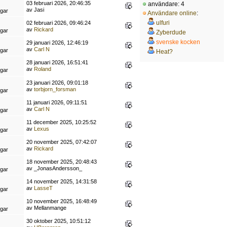
03 februari 2026, 20:46:35
användare: 4
av Jasi
ngar
Användare online
:
ulfuri
02 februari 2026, 09:46:24
av
Rickard
ngar
Zyberdude
svenske kocken
29 januari 2026, 12:46:19
av
Carl N
ngar
Heat?
28 januari 2026, 16:51:41
av
Roland
ngar
23 januari 2026, 09:01:18
av
torbjorn_forsman
ngar
11 januari 2026, 09:11:51
av
Carl N
ngar
11 december 2025, 10:25:52
av
Lexus
ngar
20 november 2025, 07:42:07
av
Rickard
ngar
18 november 2025, 20:48:43
av _JonasAndersson_
ngar
14 november 2025, 14:31:58
av
LasseT
ngar
10 november 2025, 16:48:49
av Mellanmange
ngar
30 oktober 2025, 10:51:12