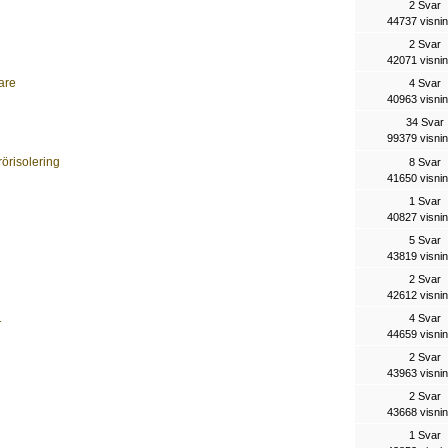
2 Svar
44737 visni
2 Svar
42071 visni
are
4 Svar
40963 visni
34 Svar
99379 visni
rörisolering
8 Svar
41650 visni
1 Svar
40827 visni
5 Svar
43819 visni
2 Svar
42612 visni
1
4 Svar
44659 visni
2 Svar
43963 visni
2 Svar
43668 visni
1 Svar