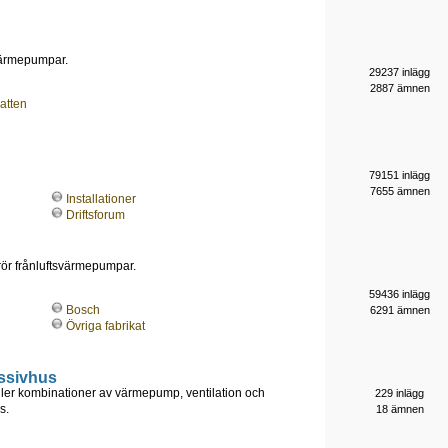
-värmepumpar.
29237 inlägg
2887 ämnen
atten
79151 inlägg
7655 ämnen
Installationer
Driftsforum
 rör frånluftsvärmepumpar.
59436 inlägg
Bosch
6291 ämnen
Övriga fabrikat
ssivhus
ller kombinationer av värmepump, ventilation och
229 inlägg
s.
18 ämnen