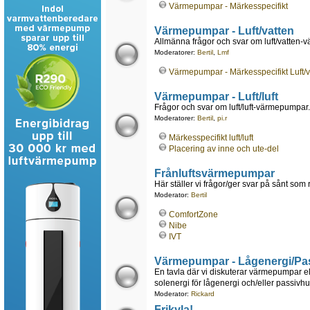
Värmepumpar - Märkesspecifikt
Värmepumpar - Luft/vatten
Allmänna frågor och svar om luft/vatten
Moderatorer:
Bertil
,
Lmf
Värmepumpar - Märkesspecifikt Luft/v
Värmepumpar - Luft/luft
Frågor och svar om luft/luft-värmepumpar.
Moderatorer:
Bertil
,
pi.r
Märkesspecifikt luft/luft
Placering av inne och ute-del
Frånluftsvärmepumpar
Här ställer vi frågor/ger svar på sånt som
Moderator:
Bertil
ComfortZone
Nibe
IVT
Värmepumpar - Lågenergi/Pa
En tavla där vi diskuterar värmepumpar e
solenergi för lågenergi och/eller passivhu
Moderator:
Rickard
Frikyla!