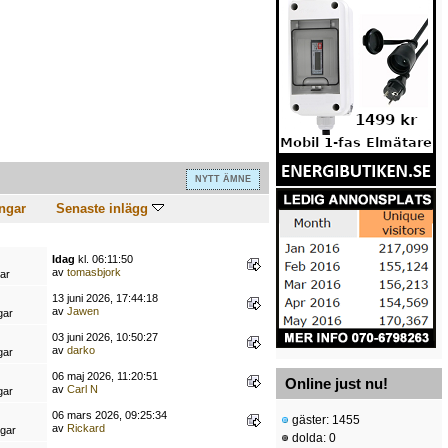
NYTT ÄMNE
ngar
Senaste inlägg
Idag
kl. 06:11:50
av
tomasbjork
ar
13 juni 2026, 17:44:18
av
Jawen
gar
03 juni 2026, 10:50:27
av
darko
gar
06 maj 2026, 11:20:51
Online just nu!
av
Carl N
gar
06 mars 2026, 09:25:34
gäster: 1455
av
Rickard
ngar
dolda: 0