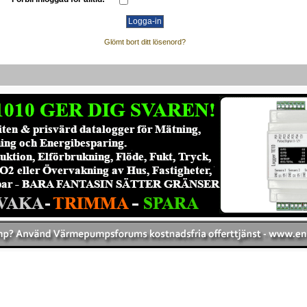
Glömt bort ditt lösenord?