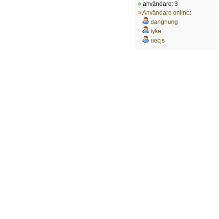
användare: 3
Användare online
:
danghung
tyke
uecjs