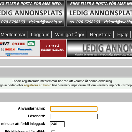
Medlemmar
Logga-in
Vanliga frågor
Registrera
Hjälp
Enbart registrerade medlemmar har rätt att komma åt denna avdelning.
ga in nedan eller
registrera ett konto
hos Värmepumpsforum allt om värmepump och värmep
Användarnamn:
Lösenord:
 minuter att förbli inloggad:
Förbli inloggad för alltid: