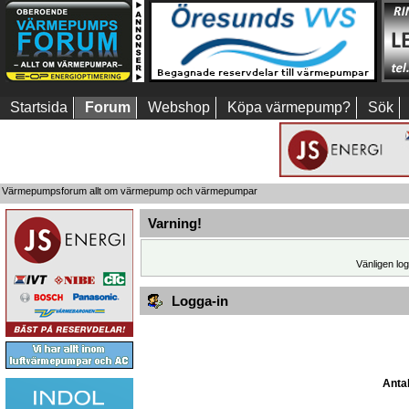
Startsida
Forum
Webshop
Köpa värmepump?
Sök
Värmepumpsforum allt om värmepump och värmepumpar
Varning!
Vänligen log
Logga-in
Antal