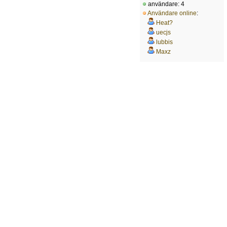
användare: 4
Användare online
:
Heat?
uecjs
lubbis
Maxz