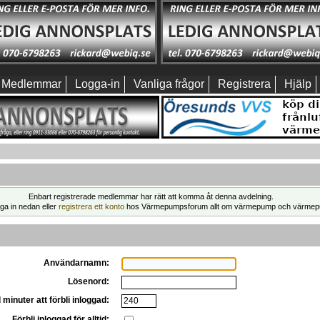
Medlemmar
Logga-in
Vanliga frågor
Registrera
Hjälp
Enbart registrerade medlemmar har rätt att komma åt denna avdelning.
ga in nedan eller
registrera ett konto
hos Värmepumpsforum allt om värmepump och värmep
Användarnamn:
Lösenord:
 minuter att förbli inloggad:
Förbli inloggad för alltid: