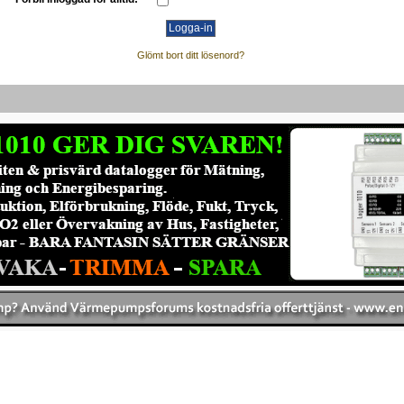
Glömt bort ditt lösenord?