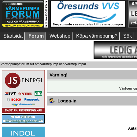
Startsida
Forum
Webshop
Köpa värmepump?
Sök
Värmepumpsforum allt om värmepump och värmepumpar
Varning!
Vänligen log
Logga-in
Antal