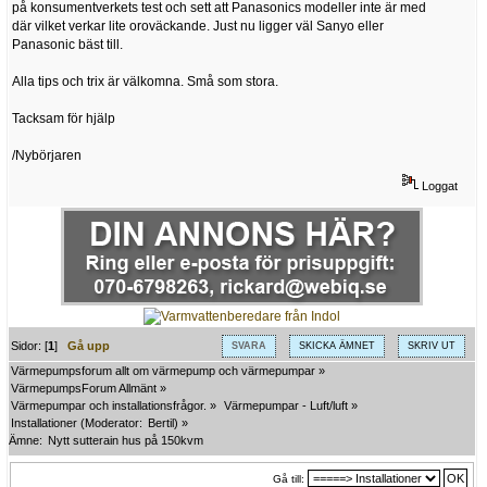
på konsumentverkets test och sett att Panasonics modeller inte är med
där vilket verkar lite oroväckande. Just nu ligger väl Sanyo eller
Panasonic bäst till.
Alla tips och trix är välkomna. Små som stora.
Tacksam för hjälp
/Nybörjaren
Loggat
Sidor: [
1
]
Gå upp
SVARA
SKICKA ÄMNET
SKRIV UT
Värmepumpsforum allt om värmepump och värmepumpar
»
VärmepumpsForum Allmänt
»
Värmepumpar och installationsfrågor.
»
Värmepumpar - Luft/luft
»
Installationer
(Moderator:
Bertil
) »
Ämne:
Nytt sutterain hus på 150kvm
Gå till: