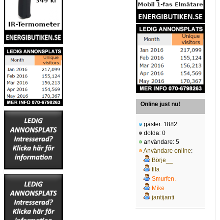
Online just nu!
gäster: 1882
dolda: 0
användare: 5
Användare online
:
Börje__
fila
Smurfen.
Mike
jantijanti