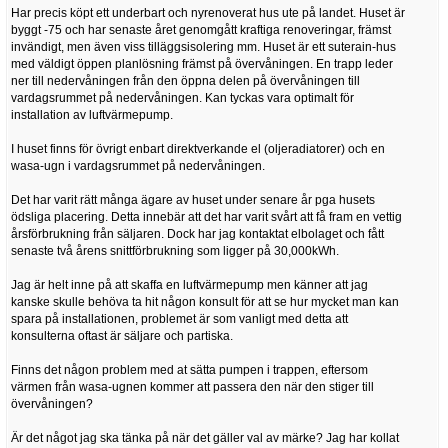
Har precis köpt ett underbart och nyrenoverat hus ute på landet. Huset är
byggt -75 och har senaste året genomgått kraftiga renoveringar, främst
invändigt, men även viss tilläggsisolering mm. Huset är ett suterain-hus
med väldigt öppen planlösning främst på övervåningen. En trapp leder
ner till nedervåningen från den öppna delen på övervåningen till
vardagsrummet på nedervåningen. Kan tyckas vara optimalt för
installation av luftvärmepump.
I huset finns för övrigt enbart direktverkande el (oljeradiatorer) och en
wasa-ugn i vardagsrummet på nedervåningen.
Det har varit rätt många ägare av huset under senare år pga husets
ödsliga placering. Detta innebär att det har varit svårt att få fram en vettig
årsförbrukning från säljaren. Dock har jag kontaktat elbolaget och fått
senaste två årens snittförbrukning som ligger på 30,000kWh.
Jag är helt inne på att skaffa en luftvärmepump men känner att jag
kanske skulle behöva ta hit någon konsult för att se hur mycket man kan
spara på installationen, problemet är som vanligt med detta att
konsulterna oftast är säljare och partiska.
Finns det någon problem med at sätta pumpen i trappen, eftersom
värmen från wasa-ugnen kommer att passera den när den stiger till
övervåningen?
Är det något jag ska tänka på när det gäller val av märke? Jag har kollat