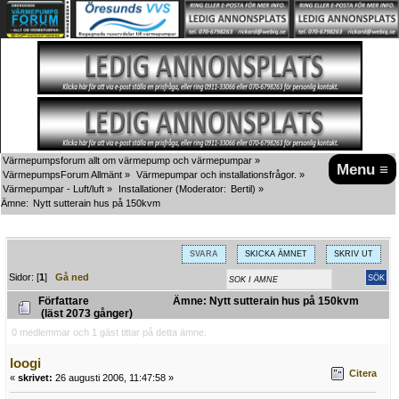
Värmepumpsforum allt om värmepump och värmepumpar
»
Menu ≡
VärmepumpsForum Allmänt
»
Värmepumpar och installationsfrågor.
»
Värmepumpar - Luft/luft
»
Installationer
(Moderator:
Bertil
) »
Ämne:
Nytt sutterain hus på 150kvm
SVARA
SKICKA ÄMNET
SKRIV UT
Sidor: [
1
]
Gå ned
Författare
Ämne: Nytt sutterain hus på 150kvm
(läst 2073 gånger)
0 medlemmar och 1 gäst tittar på detta ämne.
loogi
Citera
«
skrivet:
26 augusti 2006, 11:47:58 »