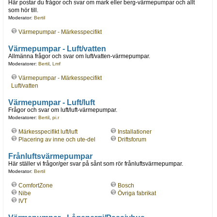
Här postar du frågor och svar om mark eller berg-värmepumpar och allt
som hör till.
Moderator:
Bertil
Värmepumpar - Märkesspecifikt
Värmepumpar - Luft/vatten
Allmänna frågor och svar om luft/vatten-värmepumpar.
Moderatorer:
Bertil
,
Lmf
Värmepumpar - Märkesspecifikt
Luft/vatten
Värmepumpar - Luft/luft
Frågor och svar om luft/luft-värmepumpar.
Moderatorer:
Bertil
,
pi.r
Märkesspecifikt luft/luft
Installationer
Placering av inne och ute-del
Driftsforum
Frånluftsvärmepumpar
Här ställer vi frågor/ger svar på sånt som rör frånluftsvärmepumpar.
Moderator:
Bertil
ComfortZone
Bosch
Nibe
Övriga fabrikat
IVT