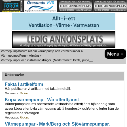
Värmepumpsforum allt om värmepump och värmepumpar
»
Menu ≡
VärmepumpsForum Allmänt
»
Värmepumpar och installationsfrågor.
(Moderatorer:
Bertil
,
purjo__
)
Undertavlor
Fakta i artikelform
Här publicerar vi artiklar med faktainnehåll.
Moderator:
Rickard
Köpa värmepump - Vår offerttjänst.
Värmepumpsforums oberoende kostnadsfria offerttjänst hjälper dig som
avser köpa eller byta värmepump att få hembesök och/eller offerter från de
registrerade företagen.
Moderator:
Rickard
Värmepumpar - Mark/Berg och Sjövärmepumpar.