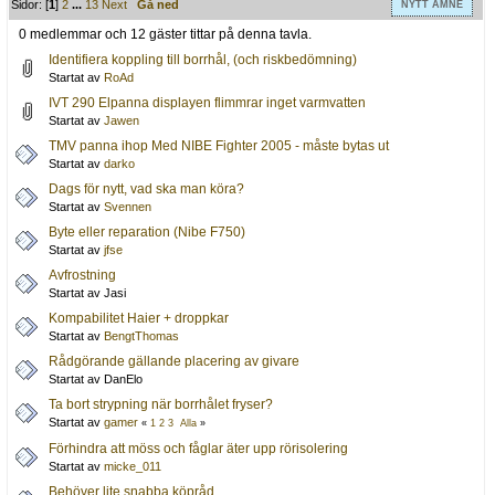
Sidor: [
1
]
2
...
13
Next
Gå ned
NYTT ÄMNE
0 medlemmar och 12 gäster tittar på denna tavla.
Identifiera koppling till borrhål, (och riskbedömning)
Startat av
RoAd
IVT 290 Elpanna displayen flimmrar inget varmvatten
Startat av
Jawen
TMV panna ihop Med NIBE Fighter 2005 - måste bytas ut
Startat av
darko
Dags för nytt, vad ska man köra?
Startat av
Svennen
Byte eller reparation (Nibe F750)
Startat av
jfse
Avfrostning
Startat av Jasi
Kompabilitet Haier + droppkar
Startat av
BengtThomas
Rådgörande gällande placering av givare
Startat av DanElo
Ta bort strypning när borrhålet fryser?
Startat av
gamer
«
1
2
3
Alla
»
Förhindra att möss och fåglar äter upp rörisolering
Startat av
micke_011
Behöver lite snabba köpråd.