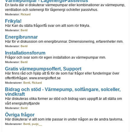
Värmepumpar - Lågenergi/Passivhus
En tavla där vi diskuterar värmepumpar eller kombinationer av värmepump,
ventilation och solenergi för lågenergi och/eller passivhus.
Moderator:
Rickard
Frikyla!
Här Kan du ställa frågor/få svar om allt som rör frikyla.
Moderator:
Bertil
Energibrunnar
Här för vi diskussion om energibrunnar. Dimensionering, erfarenheter mm.
Moderator:
Bertil
Installationsforum
Frågor och svar som rör egen installation av värmepumpar mm.
Moderator:
Bertil
Gratis värmepumpsoffert, Support
Här finns råd och hjälp att få för de som har frågor eller funderingar över
offertförfrågan. www.energioffert.se
Moderatorer:
Bertil
,
Rickard
Bidrag och stöd - Värmepump, solfångare, solceller,
vindkraft
Här diskuteras olika former av stöd och bidrag vars uppgift är att ställa om
vårt energiutnyttjande
Moderator:
Bertil
Övriga frågor
Här diskuterar vi allt som inte passar in under någon av de andra tavlorna.
Moderatorer:
Bertil
,
purjo__