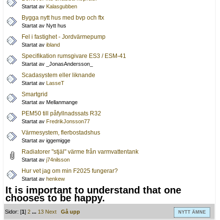
Startat av
Kalasgubben
Bygga nytt hus med bvp och ftx
Startat av Nytt hus
Fel i fastighet - Jordvärmepump
Startat av
ibland
Specifikation rumsgivare ES3 / ESM-41
Startat av _JonasAndersson_
Scadasystem eller liknande
Startat av
LasseT
Smartgrid
Startat av Mellanmange
PEM50 till påfyllnadssats R32
Startat av
FredrikJonsson77
Värmesystem, flerbostadshus
Startat av iggemigge
Radiatorer "stjäl" värme från varmvattentank
Startat av
j74nilsson
Hur vet jag om min F2025 fungerar?
Startat av
henkew
It is important to understand that one
chooses to be happy.
Sidor: [
1
]
2
...
13
Next
Gå upp
NYTT ÄMNE