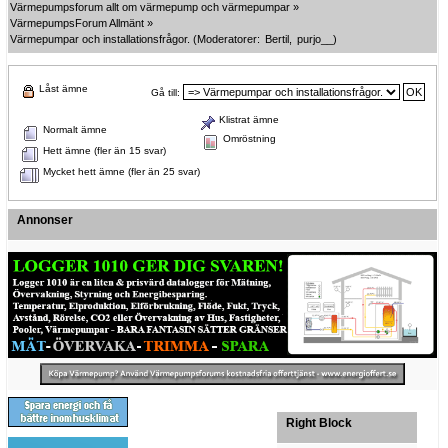
Värmepumpsforum allt om värmepump och värmepumpar
»
VärmepumpsForum Allmänt
»
Värmepumpar och installationsfrågor.
(Moderatorer:
Bertil
,
purjo__
)
Låst ämne
Gå till:
Klistrat ämne
Normalt ämne
Omröstning
Hett ämne (fler än 15 svar)
Mycket hett ämne (fler än 25 svar)
Annonser
Right Block