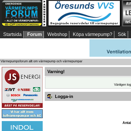
Startsida
Forum
Webshop
Köpa värmepump?
Sök
Värmepumpsforum allt om värmepump och värmepumpar
Varning!
Vänligen log
Logga-in
Antal