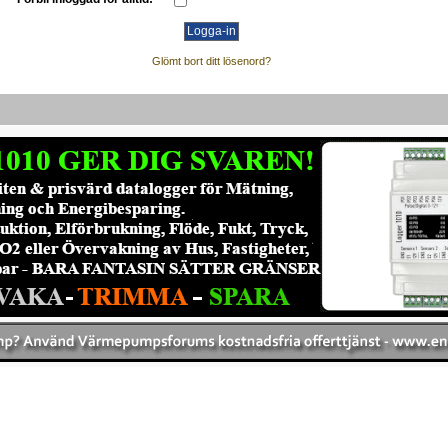
Glömt bort ditt lösenord?