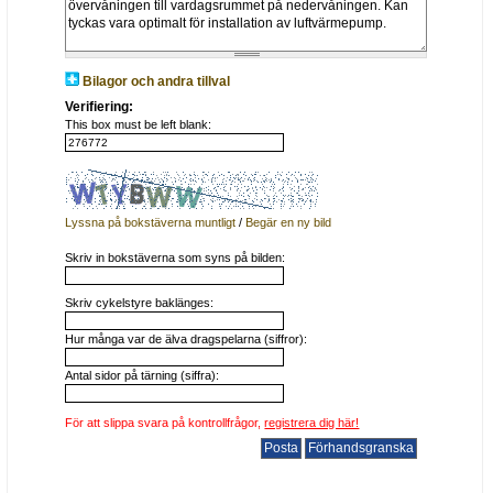
Bilagor och andra tillval
Verifiering:
This box must be left blank:
Lyssna på bokstäverna muntligt
/
Begär en ny bild
Skriv in bokstäverna som syns på bilden:
Skriv cykelstyre baklänges:
Hur många var de älva dragspelarna (siffror):
Antal sidor på tärning (siffra):
För att slippa svara på kontrollfrågor,
registrera dig här!