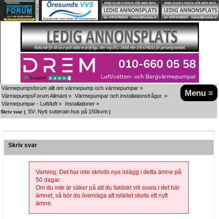
Värmepumpsforum allt om värmepump och värmepumpar
»
Menu ≡
VärmepumpsForum Allmänt
»
Värmepumpar och installationsfrågor.
»
Värmepumpar - Luft/luft
»
Installationer
»
SV: Nytt sutterain hus på 150kvm
Skriv svar (
)
Skriv svar
Varning: Det har inte skrivits nya inlägg i detta ämne på
50 dagar.
Om du inte är säker på att du faktiskt vill svara i det här
ämnet, så bör du överväga att istället starta ett nytt
ämne.