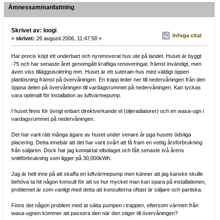
Ämnessammanfattning
Skrivet av: loogi
Infoga citat
«
skrivet:
26 augusti 2006, 11:47:58 »
Har precis köpt ett underbart och nyrenoverat hus ute på landet. Huset är byggt
-75 och har senaste året genomgått kraftiga renoveringar, främst invändigt, men
även viss tilläggsisolering mm. Huset är ett suterain-hus med väldigt öppen
planlösning främst på övervåningen. En trapp leder ner till nedervåningen från den
öppna delen på övervåningen till vardagsrummet på nedervåningen. Kan tyckas
vara optimalt för installation av luftvärmepump.
I huset finns för övrigt enbart direktverkande el (oljeradiatorer) och en wasa-ugn i
vardagsrummet på nedervåningen.
Det har varit rätt många ägare av huset under senare år pga husets ödsliga
placering. Detta innebär att det har varit svårt att få fram en vettig årsförbrukning
från säljaren. Dock har jag kontaktat elbolaget och fått senaste två årens
snittförbrukning som ligger på 30,000kWh.
Jag är helt inne på att skaffa en luftvärmepump men känner att jag kanske skulle
behöva ta hit någon konsult för att se hur mycket man kan spara på installationen,
problemet är som vanligt med detta att konsulterna oftast är säljare och partiska.
Finns det någon problem med at sätta pumpen i trappen, eftersom värmen från
wasa-ugnen kommer att passera den när den stiger till övervåningen?