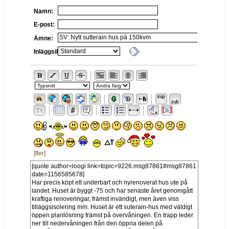
Namn:
E-post:
Ämne:
Inläggsikon:
[fler]