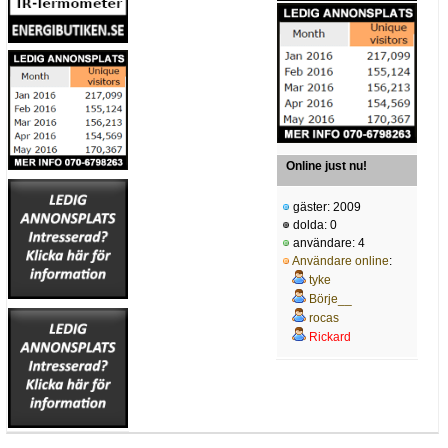
Online just nu!
gäster: 2009
dolda: 0
användare: 4
Användare online
:
tyke
Börje__
rocas
Rickard