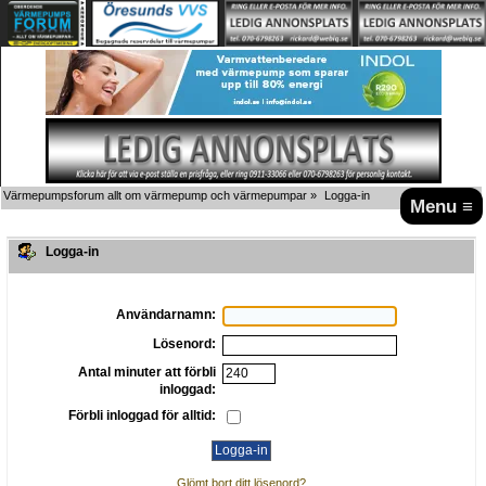
Värmepumpsforum allt om värmepump och värmepumpar
»
Logga-in
Menu ≡
Logga-in
Användarnamn:
Lösenord:
Antal minuter att förbli
inloggad:
Förbli inloggad för alltid:
Glömt bort ditt lösenord?